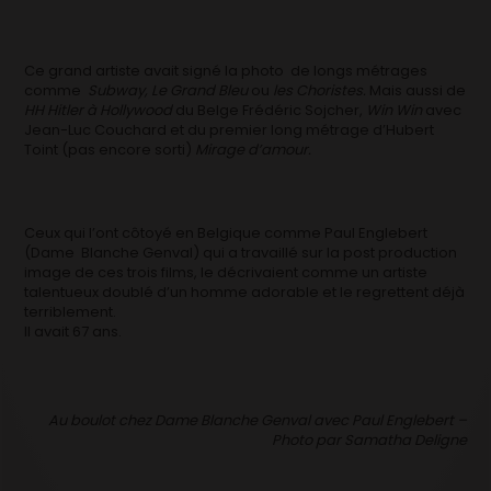
Ce grand artiste avait signé la photo de longs métrages
comme
Subway, Le Grand Bleu
ou
les Choristes.
Mais aussi de
HH Hitler à Hollywood
du Belge Frédéric Sojcher,
Win Win
avec
Jean-Luc Couchard et du premier long métrage d’Hubert
Toint (pas encore sorti)
Mirage d’amour.
Ceux qui l’ont côtoyé en Belgique comme Paul Englebert
(Dame Blanche Genval) qui a travaillé sur la post production
image de ces trois films, le décrivaient comme un artiste
talentueux doublé d’un homme adorable et le regrettent déjà
terriblement.
Il avait 67 ans.
Au boulot chez Dame Blanche Genval avec Paul Englebert –
Photo par Samatha D
eligne