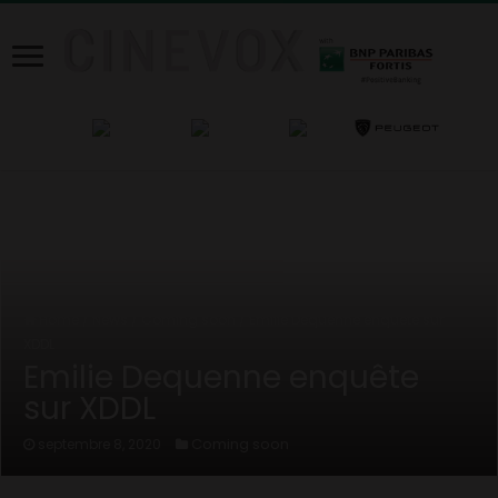
Home
/
News
/
Coming soon
/
Emilie Dequenne enquête sur
XDDL
Emilie Dequenne enquête
sur XDDL
Coming soon
septembre 8, 2020