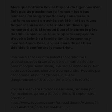
Alors que l’affaire Xavier Dupont de Ligonnès n’en
finit pas de passionner la France – les deux
numéros du magazine Society consacrés à
l’affaire se sont arrachés cet été -, M6 sort une
fiction inspirée de ce terrible fait divers qui
remonte à 2011. Si Arnaud Ducret incarne le père
de famille bien sous tous rapports soupçonné
d’avoir décimé sa famille, Emilie Dequenne y
incarne Anna-Rose, en justicière du net bien
décidée à confondre le meurtrier…
Une mère et ses quatre enfants sont retrouvés
assassinés sous la terrasse de leur maison. Seul le
père manque. Anna-Rose, une professionnelle du Net
et de ses réseaux, cherche à comprendre. Happée par
cet homme, et par cette horreur, elle va
dangereusement basculer de la toile à la réalité…
Voici les premières images de la série, réalisée par
Pierre Aknine, qui sera diffusée dès le 15 septembre
prochain.
https://www.facebook.com/arnaud.ducret/videos/741
239446451526/?v=741239446451526