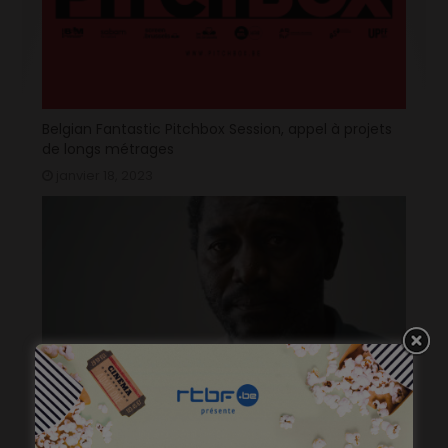
Belgian Fantastic Pitchbox Session, appel à projets
de longs métrages
janvier 18, 2023
« Temps mort », permis de vivre
janvier 18, 2023