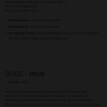
se trouverait-elle près de cette limite ?
Prix et récompenses :
Prix La Trois BIFFF 2013
Réalisateur :
Antoine Duquesne
Scénariste :
Antoine Duquesne
Acteur/Actrice :
Claire Blanquet, Fanny Dumont, Baptiste
Moulart, Alice Hubball, Laurent Bonnet
00:00 –
Intus
Durée :
00:12
Un homme se réveille, en sursaut, emmuré dans une
chambre. Son seul lien avec l’extérieur : un téléphone
défectueux. Confronté aux événements qui s’enchaînent
dans cet environnement clos, l’homme se retrouve face à lui-