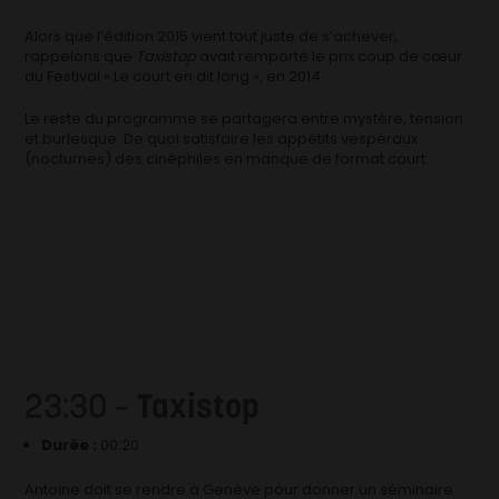
Alors que l’édition 2015 vient tout juste de s’achever,
rappelons que
Taxistop
avait remporté le prix coup de cœur
du Festival « Le court en dit long », en 2014.
Le reste du programme se partagera entre mystère, tension
et burlesque. De quoi satisfaire les appétits vespéraux
(nocturnes) des cinéphiles en manque de format court.
23:30 –
Taxistop
Durée :
00:20
Antoine doit se rendre à Genève pour donner un séminaire