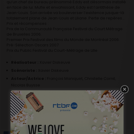
qu’un chef de bureau prénommé Eddy est désormais installé
en face de lui. Mufle et envahissant, Eddy est l’antithèse de
Jean-Louis. Son arrivée va bouleverser l’existence jusque-là
totalement plane de Jean-Louis et Liliane. Perte de repères…
Prix et récompenses :
Prix de la Communauté Française Festival du Court Métrage
de Bruxelles 2006.
Premier Prix Festival des films du Monde de Montréal 2006.
Pré-Sélection Oscars 2007
Prix du Public Festival du Court-Métrage de Lille
Réalisateur :
Xavier Diskeuve
Scénariste :
Xavier Diskeuve
Acteur/Actrice :
François Maniquet, Christelle Cornil,
Nicolas Buysse