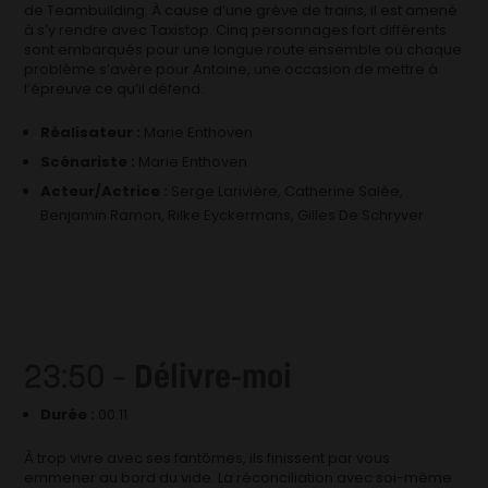
de Teambuilding. À cause d’une grève de trains, il est amené
à s’y rendre avec Taxistop. Cinq personnages fort différents
sont embarqués pour une longue route ensemble où chaque
problème s’avère pour Antoine, une occasion de mettre à
l’épreuve ce qu’il défend.
Réalisateur :
Marie Enthoven
Scénariste :
Marie Enthoven
Acteur/Actrice :
Serge Larivière, Catherine Salée,
Benjamin Ramon, Rilke Eyckermans, Gilles De Schryver
23:50 –
Délivre-moi
Durée :
00:11
À trop vivre avec ses fantômes, ils finissent par vous
emmener au bord du vide. La réconciliation avec soi-même