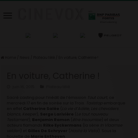
Home
/
News
/
Plateau télé
/
En voiture, Catherine !
En voiture, Catherine !
juin 16, 2015
Plateau télé
Sacré casting pour l’inédit de l’émission
Tout court,
ce
mercredi 17 en fin de soirée sur la Trois.
Taxistop
embarque
en effet
Catherine Salée
(
La vie d’Adèle, Les chevaliers
blancs, Keeper
),
Serge Larivière
(
Le tout nouveau
Testament
),
Benjamin Ramon
(
être Insoumise
) et deux
acteurs flamands
Rilke Eyckermans
(la série
In Vlaamse
velden
) et
Gilles De Schryver
(
Hasta la Vista
). Sous la
houlette de
Marie Enthoven
.