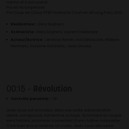
même et à son passé.
Prix et récompenses :
Prix Coup de Coeur RTBF Festival le Court en dit Long Paris 2013
Réalisateur :
Gary Seghers
Scénariste :
Gary Seghers, Laurent Vieilletoile
Acteur/Actrice :
Jérémie Renier, Lisa Debauche, Maïlyse
Hermans, Sozyone Gonzalez, Jacky Druaux
00:15 –
Révolution
Contrôle parental :
-10
Jean-Louis est encodeur dans une vaste administration.
Liliane, son épouse, est femme au foyer. Ils forment un couple
sans histoire, prisonnier consentant d’une routine rassurante.
C’est bien là le problème. Un matin, Jean-Louis découvre