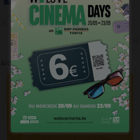
Précédent
Je suis mort mais j’ai des amis
– Bouli Lanners – Wim et Bouli
Suivant
Un étudiant en compta pour
Scope Pictures
Articles liés