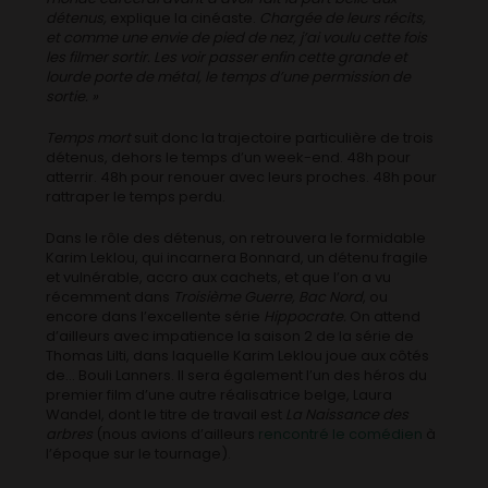
détenus,
explique la cinéaste.
Chargée de leurs récits,
et comme une envie de pied de nez, j’ai voulu cette fois
les filmer sortir. Les voir passer enfin cette grande et
lourde porte de métal, le temps d’une permission de
sortie. »
Temps mort
suit donc la trajectoire particulière de trois
détenus, dehors le temps d’un week-end. 48h pour
atterrir. 48h pour renouer avec leurs proches. 48h pour
rattraper le temps perdu.
Dans le rôle des détenus, on retrouvera le formidable
Karim Leklou, qui incarnera Bonnard, un détenu fragile
et vulnérable, accro aux cachets, et que l’on a vu
récemment dans
Troisième Guerre, Bac Nord
, ou
encore dans l’excellente série
Hippocrate.
On attend
d’ailleurs avec impatience la saison 2 de la série de
Thomas Lilti, dans laquelle Karim Leklou joue aux côtés
de… Bouli Lanners. Il sera également l’un des héros du
premier film d’une autre réalisatrice belge, Laura
Wandel, dont le titre de travail est
La Naissance des
arbres
(nous avions d’ailleurs
rencontré le comédien
à
l’époque sur le tournage).