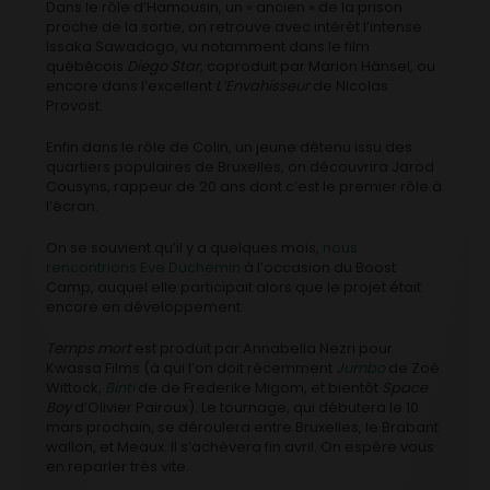
Dans le rôle d’Hamousin, un « ancien » de la prison
proche de la sortie, on retrouve avec intérêt l’intense
Issaka Sawadogo, vu notamment dans le film
québécois
Diego Star
, coproduit par Marion Hänsel, ou
encore dans l’excellent
L’Envahisseur
de Nicolas
Provost.
Enfin dans le rôle de Colin, un jeune détenu issu des
quartiers populaires de Bruxelles, on découvrira Jarod
Cousyns, rappeur de 20 ans dont c’est le premier rôle à
l’écran.
On se souvient qu’il y a quelques mois,
nous
rencontrions Eve Duchemin
à l’occasion du Boost
Camp, auquel elle participait alors que le projet était
encore en développement.
Temps mort
est produit par Annabella Nezri pour
Kwassa Films (à qui l’on doit récemment
Jumbo
de Zoé
Wittock,
Binti
de de Frederike Migom, et bientôt
Space
Boy
d’Olivier Pairoux). Le tournage, qui débutera le 10
mars prochain, se déroulera entre Bruxelles, le Brabant
wallon, et Meaux. Il s’achèvera fin avril. On espère vous
en reparler très vite.