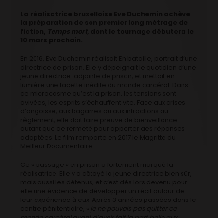
La réalisatrice bruxelloise Eve Duchemin achève
la préparation de son premier long métrage de
fiction,
Temps mort
, dont le tournage débutera le
10 mars prochain.
En 2016, Eve Duchemin réalisait En bataille, portrait d’une
directrice de prison. Elle y dépeignait le quotidien d’une
jeune directrice-adjointe de prison, et mettait en
lumière une facette inédite du monde carcéral. Dans
ce microcosme qu’est la prison, les tensions sont
avivées, les esprits s’échauffent vite. Face aux crises
d’angoisse, aux bagarres ou aux infractions au
règlement, elle doit faire preuve de bienveillance
autant que de fermeté pour apporter des réponses
adaptées. Le film remporte en 2017 le Magritte du
Meilleur Documentaire.
Ce « passage » en prison a fortement marqué la
réalisatrice. Elle y a côtoyé la jeune directrice bien sûr,
mais aussi les détenus, et c’est dès lors devenu pour
elle une évidence de développer un récit autour de
leur expérience à eux. Après 3 années passées dans le
centre pénitentiaire, «
je ne pouvais pas quitter ce
monde carcéral avant d’avoir fait la part belle aux