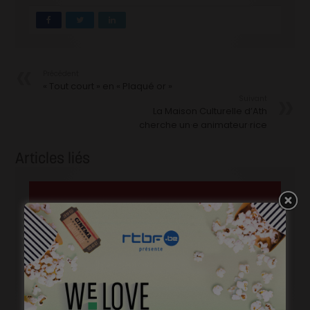
Précédent
« Tout court » en « Plaqué or »
Suivant
La Maison Culturelle d’Ath
cherche un·e animateur·rice
Articles liés