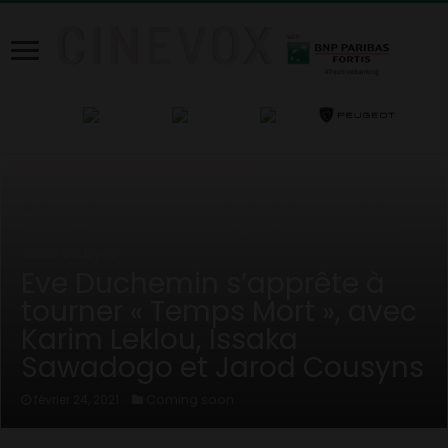
Home
/
News
/
Coming soon
/
Eve Duchemin s’apprête à
tourner « Temps Mort », avec Karim Leklou, Issaka Sawadogo et
Jarod Cousyns
Eve Duchemin s’apprête à
tourner « Temps Mort », avec
Karim Leklou, Issaka
Sawadogo et Jarod Cousyns
Coming soon
février 24, 2021