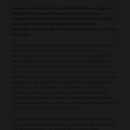
Duo à la ville et à l’écran, Felix Van Groeningen et
Charlotte Vandermeersch se lancent dans
l’adaptation du roman de l’auteur italien Paolo
Cognetti,
Les Huit Montagnes
, Prix Médicis
étranger en 2017, qu’il écriront et réaliseront tous
les deux.
Felix Van Groeningen quant à lui a explosé sur la scène
du cinéma mondial d’auteur en 2009 avec la
présentation à Cannes (Quinzaine des Réalisateurs)
de
La Merditude des Choses
, déjà une adaptation, de
l’auteur flamand Dimitri Verhulst. En 2013,
The Broken
Circle Breakdown
est nommé pour l’Oscar du Meilleur
film étranger, clôturant ainsi une carrière internationale
phénoménale pour le film, incursion américaine qui le
place sous les projecteurs d’Hollywood. En 2018, il
réalise d’ailleurs
Beautiful Boy
, avec Steve Carell et
Timothée Chalamet, là aussi une adaptation de deux
mémoires, ceux d’un père et d’un fils dont la relation est
mise à mal par la toxicomanie du fils.
Charlotte Vandermeersch est comédienne et autrice,
elle a notamment collaboré au scénario de
The Broken
Circle Breakdown
. On l’a vue récemment dans