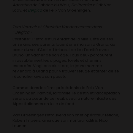
Adoration
de Fabrice du Welz,
De Premier
d’Erik Van
Looy, et
Belgica
de Felix Van Groeningen.
Tom Vermeir et Charlotte Vandemeersch dans
« Belgica »
L’histoire? Pietro est un enfant de la ville. L’été de ses
onze ans, ses parents louent une maison à Grana, au
cœur du val d’Aoste. Là-bas, il se lie d’amitié avec
Bruno, un vacher de son âge. Tous deux parcourent
inlassablement les alpages, forêts et chemins
escarpés. Vingt ans plus tard, le jeune homme
reviendra à Grana pour y trouver refuge et tenter de se
réconcilier avec son passé.
Comme dans les films précédents de Felix Van
Groeningen, l’amitié, la famille, le destin et l’acceptation
seront au cœur de ce récit, avec la nature intacte des
Alpes italiennes en toile de fond.
Van Groeningen retrouvera son chef opérateur fétiche,
Ruben Impens, ainsi que son monteur attitré, Nico
Leunen.