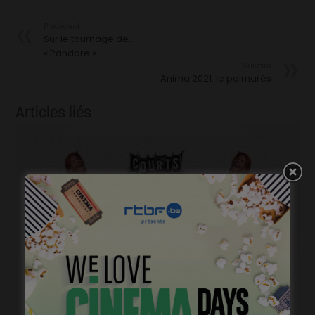
Précédent
Sur le tournage de…
« Pandore »
Suivant
Anima 2021: le palmarès
Articles liés
Courts mais trash, le come back
janvier 23, 2023