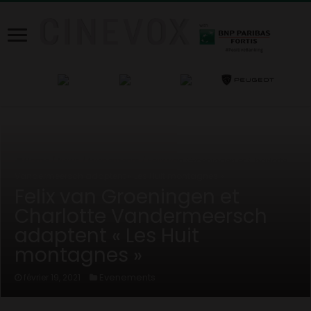
Home
/
News
/
Evenements
/
Felix van Groeningen et Charlotte
Vandermeersch adaptent « Les Huit montagnes »
Felix van Groeningen et
Charlotte Vandermeersch
adaptent « Les Huit
montagnes »
Evenements
février 19, 2021