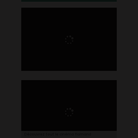
Ontdek alles over de Vlaamse cinema
Découvrez tout le cinéma flamand