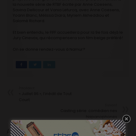
la nouvelle série de RTBF écrite par Anne Coesens,
Savina Dellicour et Vania Leturcq, avec Anne Coesens,
Yoann Blanc, Mélissa Diara, Myriem Akheddiou et
Salomé Richard.
Et bien entendu, le FIFF accueillera pour la 9e fois déjà le
Jury Cinevox, qui récompensera son film belge préféré!
On se donne rendez-vous à Namur?
Précédent
« Juillet 96 », l’inédit de Tout
Court
Suivant
Casting série: comédien·nes
hispanophones
Articles liés