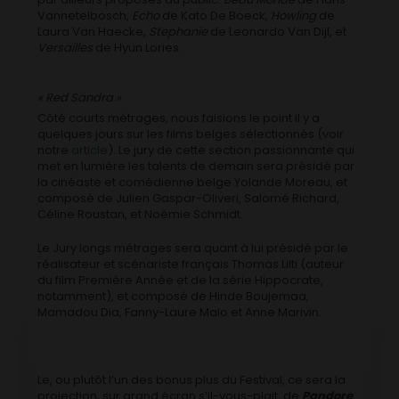
Vannetelbosch,
Echo
de Kato De Boeck,
Howling
de
Laura Van Haecke,
Stephanie
de Leonardo Van Dijl, et
Versailles
de Hyun Lories.
« Red Sandra »
Côté courts métrages, nous faisions le point il y a
quelques jours sur les films belges sélectionnés (voir
notre
article
). Le jury de cette section passionnante qui
met en lumière les talents de demain sera présidé par
la cinéaste et comédienne belge Yolande Moreau, et
composé de Julien Gaspar-Oliveri, Salomé Richard,
Céline Roustan, et Noémie Schmidt.
Le Jury longs métrages sera quant à lui présidé par le
réalisateur et scénariste français Thomas Lilti (auteur
du film Première Année et de la série Hippocrate,
notamment), et composé de Hinde Boujemaa,
Mamadou Dia, Fanny-Laure Malo et Anne Marivin.
Le, ou plutôt l’un des bonus plus du Festival, ce sera la
projection, sur grand écran s’il-vous-plait, de
Pandore
,