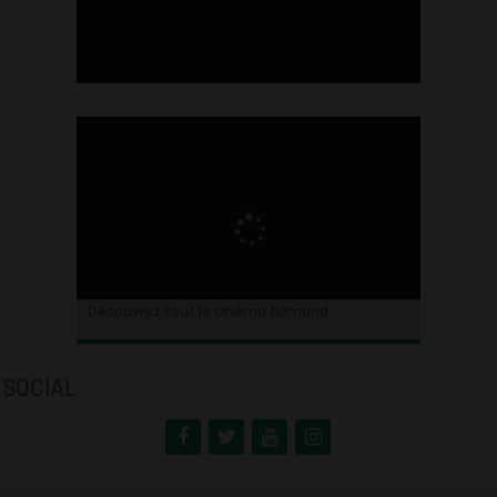
Ontdek alles over de Vlaamse cinema
Découvrez tout le cinéma flamand
SOCIAL