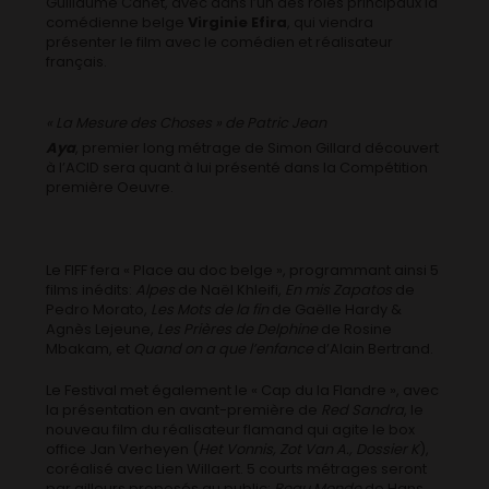
Guillaume Canet, avec dans l’un des rôles principaux la
comédienne belge
Virginie Efira
, qui viendra
présenter le film avec le comédien et réalisateur
français.
« La Mesure des Choses » de Patric Jean
Aya
, premier long métrage de Simon Gillard découvert
à l’ACID sera quant à lui présenté dans la Compétition
première Oeuvre.
Le FIFF fera « Place au doc belge », programmant ainsi 5
films inédits:
Alpes
de Naël Khleifi,
En mis Zapatos
de
Pedro Morato,
Les Mots de la fin
de Gaëlle Hardy &
Agnès Lejeune,
Les Prières de Delphine
de Rosine
Mbakam, et
Quand on a que l’enfance
d’Alain Bertrand.
Le Festival met également le « Cap du la Flandre », avec
la présentation en avant-première de
Red Sandra
, le
nouveau film du réalisateur flamand qui agite le box
office Jan Verheyen (
Het Vonnis, Zot Van A., Dossier K
),
coréalisé avec Lien Willaert. 5 courts métrages seront
par ailleurs proposés au public:
Beau Monde
de Hans