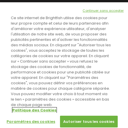
NEWSLETTER
Continuer sans accepter
INSCRIVEZ-VOUS ICI!
Ce site internet de Brightfish utilise des cookies pour
leur propre compte et celui de leurs partenaires afin
d'améliorer votre expérience utilisateur, d'analyser
l'utilisation de notre site web, de vous proposer des
TOUTES LES NEWS
publicités pertinentes et d'activer les fonctionnalités
des médias sociaux. En cliquant sur "Autoriser tous les
cookies", vous acceptez le stockage de toutes les
catégories de cookies sur votre appareil. En cliquant
CINEVOX SUR FACEBOOK
sur « Continuer sans accepter » vous refusez le
stockage des cookies de fonctionnalité, de
performance et cookies pour une publicité ciblée sur
votre appareil. En cliquant sur "Paramètres des
cookies", vous pouvez définir vos préférences en
matière de cookies pour chaque catégorie séparée.
Vous pouvez modifier votre choix à tout moment via
le lien « paramètres des cookies » accessible en bas
de chaque page web.
Politique des Cookies
Sahifa Theme
License is not validated, Go to the theme options
Designed by
Poids Plume
- Web by
Point Be
© Copyright 2011-2026, All Rights Reserved -
Politique de cookies
page to validate the license, You need a single license for each
Paramètres des cookies
Autoriser tous les cookies
domain name.
Paramètres des cookies