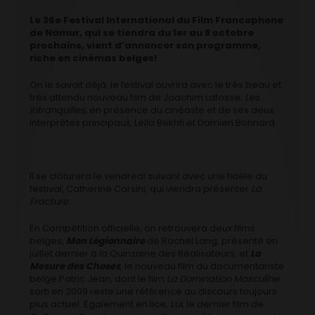
Le 36e Festival International du Film Francophone
de Namur, qui se tiendra du 1er au 8 octobre
prochains, vient d’annoncer son programme,
riche en cinémas belges!
On le savait déjà, le festival ouvrira avec le très beau et
très attendu nouveau film de Joachim Lafosse,
Les
Intranquilles
, en présence du cinéaste et de ses deux
interprètes principaux, Leïla Bekhti et Damien Bonnard.
Il se clôturera le vendredi suivant avec une fidèle du
festival, Catherine Corsini, qui viendra présenter
La
Fracture
.
En Compétition officielle, on retrouvera deux films
belges,
Mon Légionnaire
de Rachel Lang, présenté en
juillet dernier à la Quinzaine des Réalisateurs, et
La
Mesure des Choses
, le nouveau film du documentariste
belge Patric Jean, dont le film
La Domination Masculine
sorti en 2009 reste une référence au discours toujours
plus actuel. Egalement en lice,
Lui
, le dernier film de