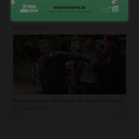
« Temps mort », permis de vivre
janvier 18, 2023
1ère image pour « Un silence » de Joachim Lafosse
janvier 12, 2023