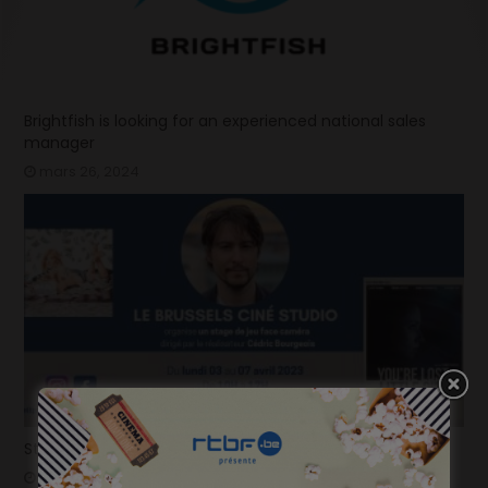
Brightfish is looking for an experienced national sales
manager
mars 26, 2024
Stage de jeu avec Cédric Bourgeois
janvier 23, 2023