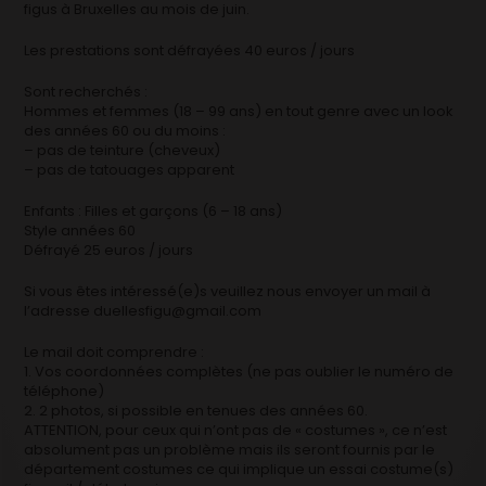
figus à Bruxelles au mois de juin.
Les prestations sont défrayées 40 euros / jours
Sont recherchés :
Hommes et femmes (18 – 99 ans) en tout genre avec un look
des années 60 ou du moins :
– pas de teinture (cheveux)
– pas de tatouages apparent
Enfants : Filles et garçons (6 – 18 ans)
Style années 60
Défrayé 25 euros / jours
Si vous êtes intéressé(e)s veuillez nous envoyer un mail à
l’adresse duellesfigu@gmail.com
Le mail doit comprendre :
1. Vos coordonnées complètes (ne pas oublier le numéro de
téléphone)
2. 2 photos, si possible en tenues des années 60.
ATTENTION, pour ceux qui n’ont pas de « costumes », ce n’est
absolument pas un problème mais ils seront fournis par le
département costumes ce qui implique un essai costume(s)