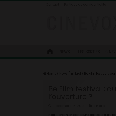
Contact
Politique de confidentialité
NEWS
LES SORTIES
CINEV
Home
/
News
/
En bref
/
Be Film festival : qui
Be Film festival : q
l’ouverture ?
décembre 16, 2013
En bref
Notre premier concours consacré au Be Fi