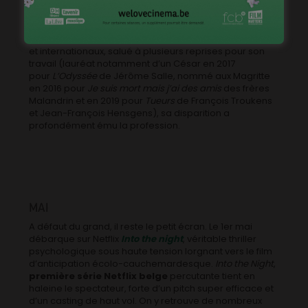
Le 11 avril, le cinéma belge pleure
l’ingénieur du son
belge
Marc Engels
, 54 ans, emporté par le COVID-19.
Compagnon de route de nombreux cinéastes belges
et internationaux, salué à plusieurs reprises pour son
travail (lauréat notamment d’un César en 2017
pour
L’Odyssée
de Jérôme Salle, nommé aux Magritte
en 2016 pour
Je suis mort mais j’ai des amis
des frères
Malandrin et en 2019 pour
Tueurs
de François Troukens
et Jean-François Hensgens), sa disparition a
profondément ému la profession.
MAI
A défaut du grand, il reste le petit écran. Le 1er mai
débarque sur Netflix
Into the night
, véritable thriller
psychologique sous haute tension lorgnant vers le film
d’anticipation écolo-cauchemardesque.
Into the Night
,
première série Netflix belge
percutante tient en
haleine le spectateur, forte d’un pitch super efficace et
d’un casting de haut vol. On y retrouve de nombreux