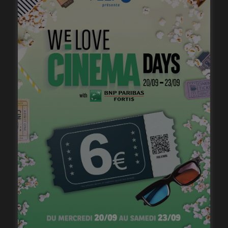
belgo-suisse
Delphine Lehericey
(voir
l’interview
) voit
sa sortie repoussée, mais reçoit les Prix du Meilleur film
et du Meilleur scénario à l’occasion des
Prix du
Cinéma suisses
, organisés online.
Le Milieu de
l’horizon
dresse le parcours initiatique d’un jeune
garçon qui va s’émanciper en voyant sa mère et les
femmes qui l’entourent revendiquer leur liberté envers
et contre tous.
AVRIL
Début avril, les tournages ne sont pas près de
reprendre, mais en coulisses, les choses se précisent,
notamment pour
Mothers’ Instinct
, le remake
américain de
Duelles
d’
Olivier Masset-Depasse
, par
le réalisateur belge lui-même, avec dans les rôles
principaux
Anne Hathaway et Jessica Chastain
, qui
est également productrice du film.