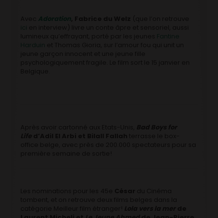
Avec
Adoration
, Fabrice du Welz
(que l’on retrouve
ici
en interview) livre un conte âpre et sensoriel, aussi
lumineux qu’effrayant, porté par les jeunes
Fantine
Harduin
et Thomas Gioria, sur l’amour fou qui unit un
jeune garçon innocent et une jeune fille
psychologiquement fragile. Le film sort le 15 janvier en
Belgique.
Après avoir cartonné aux Etats-Unis,
Bad Boys for
Life
d’Adil El Arbi et Bilall Fallah
terrasse le box-
office belge, avec près de 200.000 spectateurs pour sa
première semaine de sortie!
Les nominations pour les 45e
César
du Cinéma
tombent, et on retrouve deux films belges dans la
catégorie Meilleur film étranger!
Lola vers la mer
de
Laurent Micheli et
Le Jeune Ahmed
de Jean-Pierre