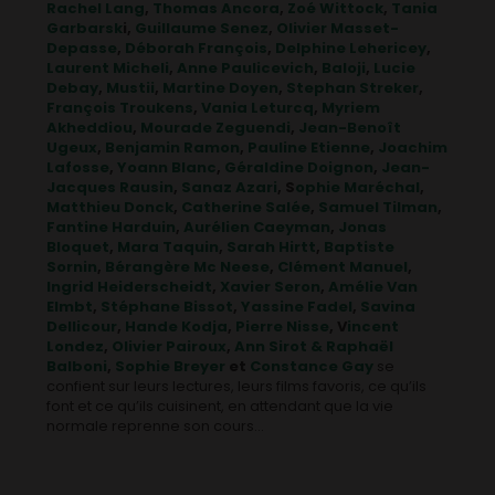
Rachel Lang
,
Thomas Ancora
,
Zoé Wittock
,
Tania
Garbarsk
i,
Guillaume Senez
,
Olivier Masset-
Depasse
,
Déborah François
,
Delphine Lehericey
,
Laurent Micheli
,
Anne Paulicevich
,
Baloji
,
Lucie
Debay
,
Mustii
,
Martine Doyen
,
Stephan Streker
,
François Troukens
,
Vania Leturcq
,
Myriem
Akheddiou
,
Mourade Zeguendi
,
Jean-Benoît
Ugeux
,
Benjamin Ramon
,
Pauline Etienne
,
Joachim
Lafosse
,
Yoann Blanc
,
Géraldine Doignon
,
Jean-
Jacques Rausin
,
Sanaz Azari
, S
ophie Maréchal
,
Matthieu Donck
,
Catherine Salée
,
Samuel Tilman
,
Fantine Harduin
,
Aurélien Caeyman
,
Jonas
Bloquet
,
Mara Taquin
,
Sarah Hirtt
,
Baptiste
Sornin
,
Bérangère Mc Neese
,
Clément Manuel
,
Ingrid Heiderscheidt
,
Xavier Seron
,
Amélie Van
Elmbt
,
Stéphane Bissot
,
Yassine Fadel
,
Savina
Dellicour
,
Hande Kodja
,
Pierre Nisse
, V
incent
Londez
,
Olivier Pairoux
,
Ann Sirot & Raphaël
Balboni
,
Sophie Breyer
et
Constance Gay
se
confient sur leurs lectures, leurs films favoris, ce qu’ils
font et ce qu’ils cuisinent, en attendant que la vie
normale reprenne son cours…