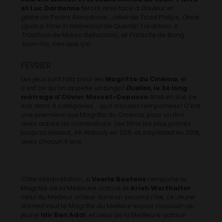
et Luc Dardenne
feront ainsi face à
Douleur et
gloire
de Pedro Almodovar,
Joker
de Todd Philips,
Once
Upon a Time in Hollywood
de Quentin Tarantino,
Il
Traditore
de Marco Bellocchio, et
Parasite
de Bong
Joon-ho, rien que ça!
FEVRIER
Les jeux sont faits pour les
Magritte du Cinéma
, et
c’est ce qu’on appelle un bingo!
Duelles
, le 3e long
métrage d’Olivier Masset-Depasse
était en lice ce
soir dans 9 catégories… qu’il a toutes remportées! C’est
une première aux Magritte du Cinéma, pour un film
avec autant de nominations. Les films les plus primés
jusqu’ici étaient,
Mr Nobody
en 2011, et
Insyriated
en 2018,
avec chacun 6 prix.
Côté interprétation, si
Veerle Baetens
remporte le
Magritte de la Meilleure actrice et
Arieh Worthalter
celui du Meilleur acteur dans un second rôle,
Le Jeune
Ahmed
vaut le Magritte du Meilleur espoir masculin au
jeune
Idir Ben Addi
, et celui de la Meilleure actrice