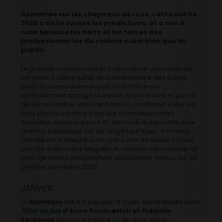
Démarrée sur les chapeaux de roue, cette année
2020 a défié toutes les prédictions, et a mis à
rude épreuve les nerfs et les forces des
professionnel·les du cinéma aussi bien que du
public.
Le premier confinement et la fermeture des salles de
mi-mars à début juillet, et la refermeture des salles
jusqu’à nouvel ordre depuis fin octobre ont
sérieusement changé la donne, et privé films et public
de se rencontrer dans de bonnes conditions. Entre les
films dont la carrière s’est vue dramatiquement
écourtée, et ceux qui ont dû renoncé à une sortie pour
l’instant, beaucoup ont dû rongé leur frein… Pourtant,
l’année avait débuté avec une salve de belles sorties,
une 10e édition des Magritte du cinéma mémorable, et
plein de belles perspectives alléchantes. Retour sur ce
premier semestre 2020…
JANVIER
Le
Ramdam
fait le beau pari d’ouvrir ses festivités avec
Filles de joie
d’Anne Paulicevich et Frédéric
Fonteyne
(qui nous parlent
ici
de leurs super-