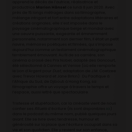
apprend le décès de l’autrice, réalisatrice et
productrice
Marion Hänsel
ce lundi 8 juin 2020. Avec
près de 15 longs métrages dans sa filmographie,
mélange intrigant et fort entre adaptations littéraires et
créations originales, elle s’est imposée dans le
paysage cinématographique belge et mondial avec
une oeuvre puissante, exigeante et éminemment
personnelle, notamment son dernier film, Il était un petit
navire, mémoires poétiques et filmées, qui s’impose
aujourd’hui comme un testament cinématographique
terriblement émouvant. Au fil de sa carrière, son
cinéma a croisé des Prix Nobel, adapté des Goncourt,
été sélectionné à Cannes et Venise (où elle remporte
le Lion d’Argent pour
Dust
, adaptation de J.M. Coetzee
avec Trevor Howard et Jane Birkin). Du Pacifique à
l’Afrique du Sud, de Djibouti à Hong Kong, sa
filmographie offre un voyage à travers le temps et
l’espace, aussi lettré que spectaculaire.
Tristesse et stupéfaction, car la cinéaste vient de nous
confier ses
Rituels
d’écriture (ils sont disponibles
ici
)
dans le podcast du même nom, publié quelques jours
avant. Elle se livre avec tendresse, humour et
générosité sur la place que l’écriture occupait dans sa
vie et son quotidien. Elle y revient sur son enfance,