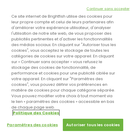
NEWSLETTER
Continuer sans accepter
INSCRIVEZ-VOUS ICI!
Ce site internet de Brightfish utilise des cookies pour
leur propre compte et celui de leurs partenaires afin
d'améliorer votre expérience utilisateur, d'analyser
l'utilisation de notre site web, de vous proposer des
TOUTES LES NEWS
publicités pertinentes et d'activer les fonctionnalités
des médias sociaux. En cliquant sur "Autoriser tous les
cookies", vous acceptez le stockage de toutes les
catégories de cookies sur votre appareil. En cliquant
CINEVOX SUR FACEBOOK
sur « Continuer sans accepter » vous refusez le
stockage des cookies de fonctionnalité, de
performance et cookies pour une publicité ciblée sur
votre appareil. En cliquant sur "Paramètres des
cookies", vous pouvez définir vos préférences en
matière de cookies pour chaque catégorie séparée.
Vous pouvez modifier votre choix à tout moment via
le lien « paramètres des cookies » accessible en bas
de chaque page web.
Politique des Cookies
Sahifa Theme
License is not validated, Go to the theme options
Designed by
Poids Plume
- Web by
Point Be
© Copyright 2011-2026, All Rights Reserved -
Politique de cookies
page to validate the license, You need a single license for each
Paramètres des cookies
Autoriser tous les cookies
domain name.
Paramètres des cookies