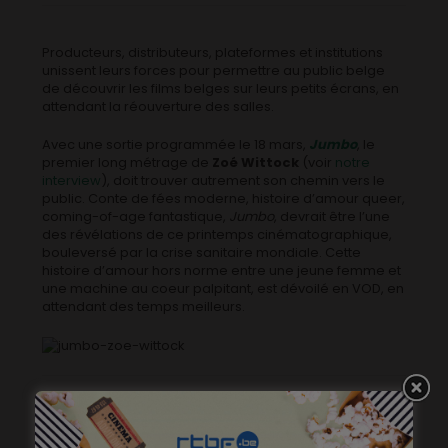
Producteurs, distributeurs, plateformes et institutions
unissent leurs forces pour permettre au public belge
de découvrir les films belges sur leurs petits écrans, en
attendant la réouverture des salles.
Avec une sortie programmée le 18 mars,
Jumbo
, le
premier long métrage de
Zoé Wittock
(voir
notre
interview
), doit trouver autrement son chemin vers le
public. Conte de fées moderne, histoire d’amour queer,
coming-of-age fantastique,
Jumbo
, devrait être l’une
des révélations de ce printemps cinématographique,
bouleversé par la crise sanitaire mondiale. Cette
histoire d’amour hors norme entre une jeune femme et
une machine au coeur palpitant, est dévoilé en VOD, en
attendant des temps meilleurs.
Alors qu’il aurait dû sortir au printemps,
Le Milieu de
l’horizon
, troisième long métrage de la réalisatrice