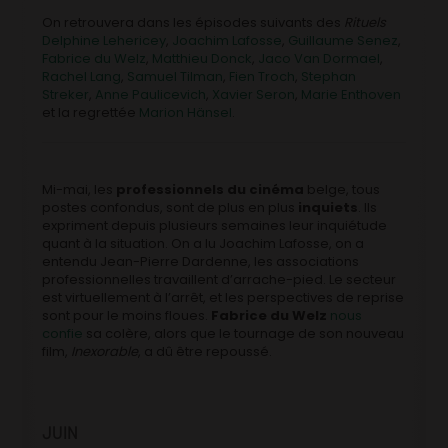
On retrouvera dans les épisodes suivants des
Rituels
Delphine Lehericey
,
Joachim Lafosse
,
Guillaume Senez
,
Fabrice du Welz
,
Matthieu Donck
,
Jaco Van Dormael
,
Rachel Lang
,
Samuel Tilman
,
Fien Troch
,
Stephan
Streker
,
Anne Paulicevich
,
Xavier Seron
,
Marie Enthoven
et la regrettée
Marion Hänsel
.
Mi-mai, les
professionnels du cinéma
belge, tous
postes confondus, sont de plus en plus
inquiets
. Ils
expriment depuis plusieurs semaines leur inquiétude
quant à la situation. On a lu Joachim Lafosse, on a
entendu Jean-Pierre Dardenne, les associations
professionnelles travaillent d’arrache-pied. Le secteur
est virtuellement à l’arrêt, et les perspectives de reprise
sont pour le moins floues.
Fabrice du Welz
nous
confie
sa colère, alors que le tournage de son nouveau
film,
Inexorable
, a dû être repoussé.
JUIN