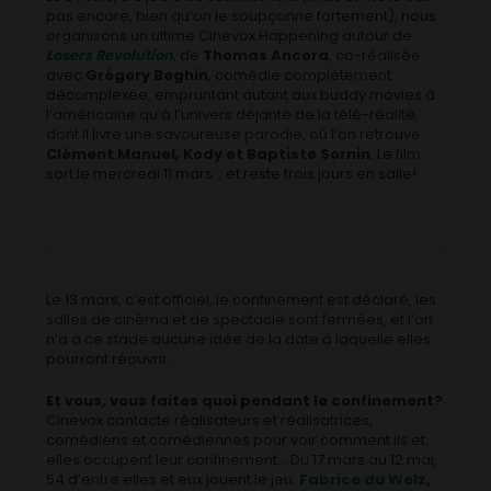
pas encore, bien qu’on le soupçonne fortement), nous
organisons un ultime Cinevox Happening autour de
Losers Revolution
, de
Thomas Ancora
, co-réalisée
avec
Grégory Beghin
, comédie complètement
décomplexée, empruntant autant aux buddy movies à
l’américaine qu’à l’univers déjanté de la télé-réalité,
dont il livre une savoureuse parodie, où l’on retrouve
Clément Manuel, Kody et Baptiste Sornin
. Le film
sort le mercredi 11 mars… et reste trois jours en salle!
Le 13 mars, c’est officiel, le confinement est déclaré, les
salles de cinéma et de spectacle sont fermées, et l’on
n’a à ce stade aucune idée de la date à laquelle elles
pourront réouvrir…
Et vous, vous faites quoi pendant le confinement?
Cinevox contacte réalisateurs et réalisatrices,
comédiens et comédiennes pour voir comment ils et
elles occupent leur confinement… Du 17 mars au 12 mai,
54 d’entre elles et eux jouent le jeu.
Fabrice du Welz
,