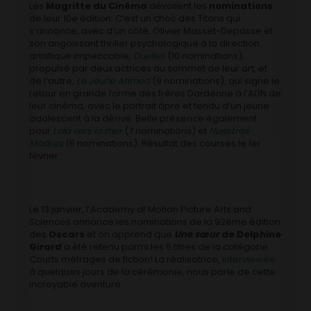
Les
Magritte du Cinéma
dévoilent les
nominations
de leur 10e édition. C’est un choc des Titans qui
s’annonce, avec d’un côté, Olivier Masset-Depasse et
son angoissant thriller psychologique à la direction
artistique impeccable,
Duelles
(10 nominations),
propulsé par deux actrices au sommet de leur art, et
de l’autre,
Le Jeune Ahmed
(9 nominations), qui signe le
retour en grande forme des frères Dardenne à l’ADN de
leur cinéma, avec le portrait âpre et tendu d’un jeune
adolescent à la dérive. Belle présence également
pour
Lola vers la mer
(7 nominations) et
Nuestras
Madres
(6 nominations). Résultat des courses le 1er
février.
Le 13 janvier, l’Academy of Motion Picture Arts and
Sciences annonce les nominations de la 92ème édition
des
Oscars
et on apprend que
Une sœur
de Delphine
Girard
a été retenu parmi les 5 titres de la catégorie
Courts métrages de fiction! La réalisatrice,
interviewée
à quelques jours de la cérémonie, nous parle de cette
incroyable aventure.