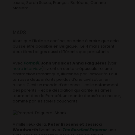
Laune, Sarah Succo, François Berléand, Corinne
Masiero…
MARS
Alors que l’Italie se confine, on peine à croire que cela
puisse être possible en Belgique… Le 4 mars sortent
deux films belges aussi différents que percutants.
Avec
Pompéi
,
John Shank et Anna Falguères
(voir
notre interview
) livrent un conte crépusculaire, une
abstraction romantique, illuminée par l’amour fou qui
terrasse deux enfants perdus d’une civilisation en
ruines. C’est un monde d’absence – celle notamment
des parents – et de désolation qui abrite les âmes
tourmentées de Pompéi, un monde écrasé de chaleur,
dominé par les soleils couchants.
A mille lieux de là,
Peter Brosens et Jessica
Woodworth
livrent avec
The Barefoot Emperor
une