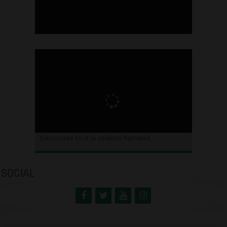
Ontdek alles over de Vlaamse cinema
Découvrez tout le cinéma flamand
SOCIAL