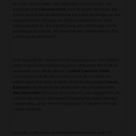
Le 3 juin, la nouvelle tant attendue tombe enfin. On
espérait une
réouverture
pour le milieu du mois, les
salles rouvriront finalement le 1er juillet en Belgique, en
respectant de drastiques mesures sanitaires. Si le
milieu souffle un (tout petit) peu, on s’interroge sur la
présence du public, et l’audace des distributeurs. Qui
osera sortir ses films?
Si le Festival de Cannes a fait l’impasse sur son édition
2020, il annonce néanmoins une sélection de 56 films
auxquels sont attribués un «
Label Cannes 2020
« ,
ayant pour but de les soutenir pour leurs sortie en
salles dans les mois à venir. Le cinéaste belge
Lucas
Belvaux
reçoit ainsi ce label pour son nouveau film,
Des Hommes
(on vous en parle
ici
), une adaptation du
roman éponyme de Laurent Mauvignier avec Gérard
Depardieu, Jean-Pierre Darroussin, Catherine Frot et
Yoann Zimmer.
Le 8 juin, c’est avec une immense tristesse que l’on