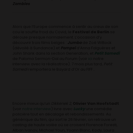
Zombies
.
Alors que l’Europe commence à sentir au creux de son
cou le souffle froid du Covid, le
Festival de Berlin
se
déroule presque normalement. L’occasion d’y
découvrir trois films belges :
Jumbo
de Zoé Wittock
(dévoilé à Sundance) et
Pompei
d’Anna Falguères et
John Shank dans la section Generation, et
Petit Samedi
de Paloma Sermon-Daï au Forum (voir
ici
notre
interview avec la réalisatrice). 7 mois plus tard,
Petit
Samedi
remportera le Bayard d’Or au FIFF…
Encore mieux qu’un
Dikkenek 2
,
Olivier Van Hoofstadt
(voir
notre interview
) livre avec
Lucky
une comédie
policière tout en décalage et rebondissements. Au
générique du film, qui sort le 26 février, on retrouve un
casting de haute volée où se croisent Florence Foresti,
Alban Ivanov, Michael Youn, Yoann Blanc, Kody, Laura