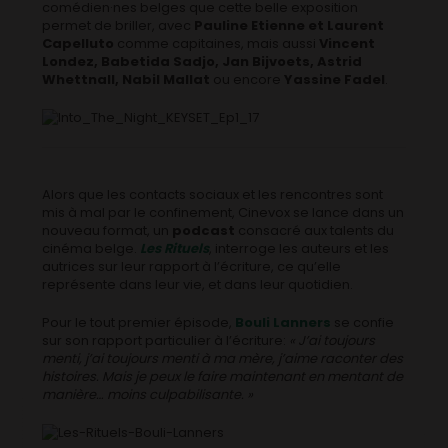
comédien·nes belges que cette belle exposition
permet de briller, avec
Pauline Etienne et Laurent
Capelluto
comme capitaines, mais aussi
Vincent
Londez, Babetida Sadjo, Jan Bijvoets, Astrid
Whettnall, Nabil Mallat
ou encore
Yassine Fadel
.
Alors que les contacts sociaux et les rencontres sont
mis à mal par le confinement, Cinevox se lance dans un
nouveau format, un
podcast
consacré aux talents du
cinéma belge.
Les Rituels
, interroge les auteurs et les
autrices sur leur rapport à l’écriture, ce qu’elle
représente dans leur vie, et dans leur quotidien.
Pour le tout premier épisode,
Bouli Lanners
se confie
sur son rapport particulier à l’écriture:
« J’ai toujours
menti, j’ai toujours menti à ma mère, j’aime raconter des
histoires. Mais je peux le faire maintenant en mentant de
manière… moins culpabilisante. »