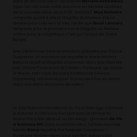
dans un second rôle à l’excellente
Myriem Akheddiou
(que l’on retrouver cette automne en héroïne obstinée
de la nouvelle série de la RTBF,
Invisible
).
Mya Bollaers
remporte quant à elle le Magritte du Meilleur espoir
féminin pour
Lola vers la mer
, tandis que
Bouli Lanners
remporte pour la première fois le Magritte du Meilleur
acteur pour le magnifique
C’est ça l’amour
de Claire
Burger.
Une Cérémonie riche en émotion, présidée par Pascal
Duquenne, à l’occasion de laquelle la divine Monica
Bellucci reçoit le Magritte d’honneur, alors que Filles de
joie, d’Anne Paulicevich et Frédéric Fonteyne, qui sort le
12 février, fait l’objet de notre traditionnel Cinevox
Happening, retransmis pour la première fois en direct
dans une demi-douzaine de salles!
Le 42e Festival International du Court Métrage s’achève
le 8 février à Clermont-Ferrand avec la remise du
Grand Prix a été attribué au film belgo-ghanéen
Da Yie
d’Anthony Nti
. Dans la section Labo, l’artiste aux mille
talents
Baloji
reçoit le Prix Festivals Connexion –
Auvergne-Rhône-Alpes pour son film autoproduit