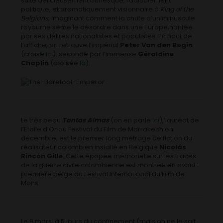
suite délicieusement burlesque, radicalement
politique, et dramatiquement visionnaire à
King of the
Belgians
, imaginant comment la chute d’un minuscule
royaume sème le désordre dans une Europe hantée
par ses délires nationalistes et populistes. En haut de
l’affiche, on retrouve l’impérial
Peter Van den Begin
(croisé
ici
), secondé par l’immense
Géraldine
Chaplin
(croisée
là
).
Le très beau
Tantas Almas
(on en parle
ici
), lauréat de
l’Etoile d’Or au Festival du Film de Marrakech en
décembre, est le premier long métrage de fiction du
réalisateur colombien installé en Belgique
Nicolás
Rincòn Gille
. Cette épopée mémorielle sur les traces
de la guerre civile colombienne est montrée en avant-
première belge au Festival International du Film de
Mons.
Le 9 mars, à 5 jours du confinement (mais on ne le sait