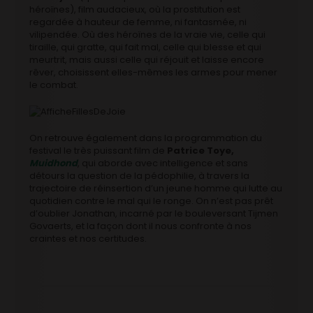
héroïnes), film audacieux, où la prostitution est
regardée à hauteur de femme, ni fantasmée, ni
vilipendée. Où des héroïnes de la vraie vie, celle qui
tiraille, qui gratte, qui fait mal, celle qui blesse et qui
meurtrit, mais aussi celle qui réjouit et laisse encore
rêver, choisissent elles-mêmes les armes pour mener
le combat.
On retrouve également dans la programmation du
festival le très puissant film de
Patrice Toye,
Muidhond
, qui aborde avec intelligence et sans
détours la question de la pédophilie, à travers la
trajectoire de réinsertion d’un jeune homme qui lutte au
quotidien contre le mal qui le ronge. On n’est pas prêt
d’oublier Jonathan, incarné par le bouleversant Tijmen
Govaerts, et la façon dont il nous confronte à nos
craintes et nos certitudes.