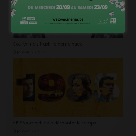
Courts mais trash, le come back
janvier 23, 2023
« 1985 », machine à démonter le temps
janvier 20, 2023