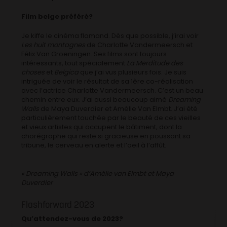
Film belge préféré?
Je kiffe le cinéma flamand. Dès que possible, j’irai voir
Les huit montagnes
de Charlotte Vandermeersch et
Félix Van Groeningen. Ses films sont toujours
intéressants, tout spécialement
La Merditude des
choses
et
Belgica
que j’ai vus plusieurs fois. Je suis
intriguée de voir le résultat de sa 1ère co-réalisation
avec l’actrice Charlotte Vandermeersch. C’est un beau
chemin entre eux. J’ai aussi beaucoup aimé
Dreaming
Walls
de Maya Duverdier et Amélie Van Elmbt. J’ai été
particulièrement touchée par le beauté de ces vieilles
et vieux artistes qui occupent le bâtiment, dont la
chorégraphe qui reste si gracieuse en poussant sa
tribune, le cerveau en alerte et l’oeil à l’affût.
« Dreaming Walls » d’Amélie van Elmbt et Maya
Duverdier
Flashforward 2023
Qu’attendez-vous de 2023?