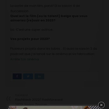
La sortie de mon film, pardi! Et la saison 4 de
Succession
.
Quel est le film (ou le talent) belge que vous
aimeriez (re)voir en 2023?
Lio. C’est une super actrice.
Vos projets pour 2023?
Plusieurs projets dans les tubes… Et aussi la saison 2 du
podcast que j’ai lancé sur le cinéma et sa fabrication:
Arrête ton cinéma
Précédent
Flashback 2022/ Flashforward
2023: Yoann Zimmer
Suivant