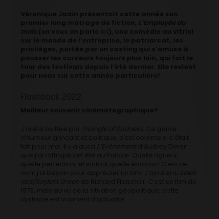
Véronique Jadin présentait cette année son
premier long métrage de fiction,
L’Employée du
mois
(on vous en parle
ici
), une comédie au vitriol
sur le monde de l’entreprise, le patriarcat, les
privilèges, portée par un casting qui s’amuse à
pousser les curseurs toujours plus loin, qui fait le
tour des festivals depuis l’été dernier. Elle revient
pour nous sur cette année particulière!
Flashback 2022
Meilleur souvenir cinématographique?
J’ai été bluffée par
Triangle of Sadness
. Ce genre
d’humour grinçant et politique, c’est comme si c’était
fait pour moi. Il y a aussi
L’Evènement
d’Audrey Diwan
que j’ai rattrapé cet été au Palace. Quelle rigueur,
quelle perfection, et surtout quelle émotion! C’est ce
dont j’ai besoin pour apprécier un film. J’ajouterai
Soleil
vert/Soylent Green
de Richard Fleischer. C’est un film de
1973, mais au vu de la situation géopolitique, cette
dystopie est vraiment d’actualité.