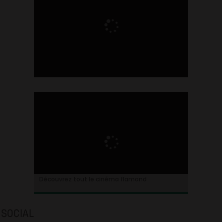
Ontdek alles over de Vlaamse cinema
Découvrez tout le cinéma flamand
SOCIAL