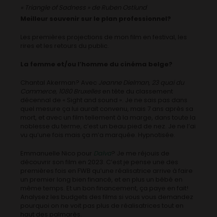
« Triangle of Sadness » de Ruben Ostlund
Meilleur souvenir sur le plan professionnel?
Les premières projections de mon film en festival, les
rires et les retours du public.
La femme et/ou l’homme du cinéma belge?
Chantal Akerman? Avec
Jeanne Dielman, 23 quai du
Commerce, 1080 Bruxelles
en tête du classement
décennal de « Sight and sound ». Je ne sais pas dans
quel mesure ça lui aurait convenu, mais 7 ans après sa
mort, et avec un film tellement à la marge, dans toute la
noblesse du terme, c’est un beau pied de nez. Je ne l’ai
vu qu’une fois mais ça m’a marquée. Hypnotisée.
Emmanuelle Nico pour
Dalva
? Je me réjouis de
découvrir son film en 2023. C’est je pense une des
premières fois en FWB qu’une réalisatrice arrive à faire
un premier long bien financé, et en plus un bébé en
même temps. Et un bon financement, ça paye en fait!
Analysez les budgets des films si vous vous demandez
pourquoi on ne voit pas plus de réalisatrices tout en
haut des palmarès.