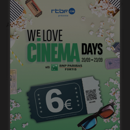
Flashback 2022/ Flashforward
2023: Raphaël Balboni
Articles liés
« 1985 »: 5mn avec Roda Fawaz
janvier 24, 2023