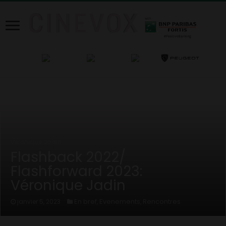
Home
/
News
/
En bref
/
Flashback 2022/ Flashforward 2023:
Véronique Jadin
Flashback 2022/
Flashforward 2023:
Véronique Jadin
En bref
Evenements
Rencontres
janvier 5, 2023
,
,