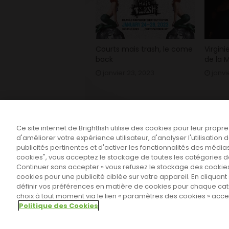
Courts mais trash, le come
Virgini
back
de la M
janvier 23, 2023
janvi
Ce site internet de Brightfish utilise des cookies pour leur propr
d'améliorer votre expérience utilisateur, d'analyser l'utilisatio
publicités pertinentes et d'activer les fonctionnalités des médias
cookies", vous acceptez le stockage de toutes les catégories de 
Continuer sans accepter » vous refusez le stockage des cookies
cookies pour une publicité ciblée sur votre appareil. En cliqua
définir vos préférences en matière de cookies pour chaque ca
choix à tout moment via le lien « paramètres des cookies » ac
Sahifa Theme
License is not validated,
Politique des Cookies
© Copyright 2011-2026, All Rights Reserved -
P
Paramètres des cookies