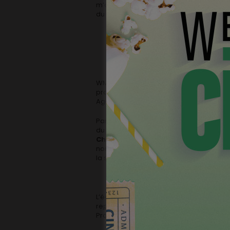
m’a aidé à prendre cette décision. J’ai 
du coin avec ma handycam et des copain
WME Entertainment est aujourd’hui l’une
produit d’une fusion entre la mythique 
Agency qui a été créée dans les années
Parmi ses clients, elle compte des noms
du théâtre, de la musique et de la littéra
Christopher Nolan, Matt Damon, Ben
noms prestigieux au coeur d’une liste i
la société est également active dans le
L’équipe qui accompagnera Robin Pront
représente notamment Daniel Brühl et Wi
Prabhu.