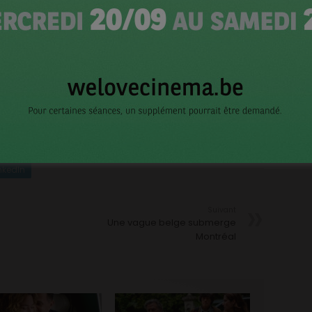
erceval (qui a scénarisé le film avec Pront) et Veerle
t le film pour Savage Film en coproduction avec
CI
Bas. Xiaojuan Zhou de Attraction Distribution assure
onds Audiovisuel de Flandre (VAF) / Fonds Cinéma du
que de l’aide du fonds économique Screen Flanders, une
e de l’Economie Philippe Muyters et du Ministre de la
nkedIn
Suivant
Une vague belge submerge
Montréal