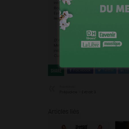
interprétés par Kevin Janssens, Jeroen P
Baetens. Bart Van Langendonck a produi
Eyeworks et PRPL/Bastide Films aux Pays-
les ventes internationales.
D’Ardennen
a bénéficié du soutien du F
Ministre de la Culture Sven Gatz ainsi 
initiative sous la compétence du Ministr
Culture Sven Gatz.
Facebook
Twitter
Li
Share
Précédent
Préjudice – Extrait 3
Articles liés