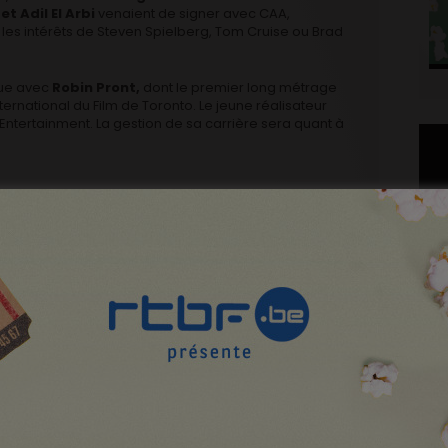
 et Adil El Arbi
venaient de signer avec CAA,
les intérêts de Steven Spielberg, Tom Cruise ou Brad
inue avec
Robin Pront,
dont le premier long métrage
ternational du Film de Toronto. Le jeune réalisateur
ntertainment. La gestion de sa carrière sera quant à
mmédiatement classé Robin Pront parmi les sept
Son film
D’Ardennen
s’est également fait remarquer en
toires prisés tels que notamment la France et l’Italie.
l’attention de tous les acteurs importants de l’industrie.
Plo
e management aux États-Unis, Robin Pront s’est
der à construire sa carrière américaine.»
CI
emblait lointain et est de tout d’un coup beaucoup plus
oit encore sortir en salles et j’ai déjà du mal à croire
La longue liste de noms connus et de projets potentiels