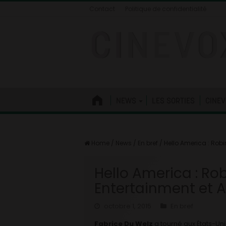
Contact
Politique de confidentialité
NEWS
LES SORTIES
CINEV
Home
/
News
/
En bref
/
Hello America : Rob
Hello America : Ro
Entertainment et
octobre 1, 2015
En bref
Fabrice Du Welz
a tourné aux États-Uni