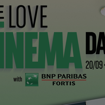
l’impression que hier encore je filmais à la boulangerie
s qui faisaient les acteurs.»
Bri
na
 des plus grosses agences américaines. Elle est le
William Morris Agency (WMA) et Endeavour Talent
 1990.
 issus du monde du cinéma mais aussi de la télévision,
ture
. Martin Scorsese, Quentin Tarantino,
 Affleck et Mark Wahlberg
ne sont que quelques
impressionnante. Grâce à des partenariats stratégiques,
s domaines du sport et de l’événementiel.
 chez WME est dirigée par Jerome Duboz qui
m Wenders. Il est assisté de Solco Schuit et Meyash