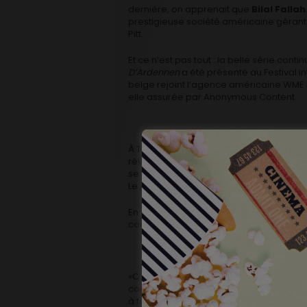
dernière, on apprenait que
Bilal Fallah
prestigieuse société américaine gérant 
Pitt.
Et ce n’est pas tout : la belle série cont
D’Ardennen
a été présenté au Festival In
belge rejoint l’agence américaine WME E
elle assurée par Anonymous Content
À Toronto, l’influent site Indiewire a i
révélations du festival à garder à l’oeil. 
se vendant en un temps record à des terri
Le jeune réalisateur belge a ainsi attiré 
En se liant à une agence et un bureau d
constitué une «équipe de choc pour l’ai
«C’est incroyable à quel point tout ça s
concret », commente Pront. « D’Ardennen d
à tout ce que le film m’a déjà apporté. 