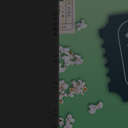
Anonymous Content a été créée en 2000 
d’artistes, la société produit des film
B
abel
ainsi que des séries telles que
Tru
Ryder, Ryan Gosling, Samuel L. Jack
R. Roskam.
Luke Rivett et Keith Redmon s’occuperont
carrière de Michaël R. Roskam.
Ken Lambrechts, le manager belge de Ro
travailleront main dans la main avec WM
D’Ardennen
a été présenté en première m
du festival de Gand le 13 octobre, avant 
Le film est distribué en Belgique par Kine