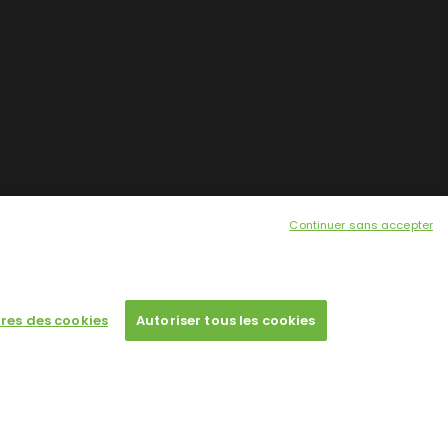
Continuer sans accepter
res des cookies
Autoriser tous les cookies
 a single license for each domain name.
Designed by
Poids Plume
- Web by
Point Be