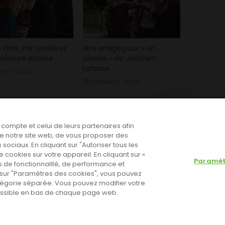
e Efira, Prix Lumières
1ère image pour « Un
eilleure actrice
silence » de Joachim
Lafosse
er 17, 2023
janvier 12, 2023
e compte et celui de leurs partenaires afin
n de notre site web, de vous proposer des
 sociaux. En cliquant sur "Autoriser tous les
cookies sur votre appareil. En cliquant sur «
Paramèt
 de fonctionnalité, de performance et
nt sur "Paramètres des cookies", vous pouvez
tégorie séparée. Vous pouvez modifier votre
cessible en bas de chaque page web.
 Go to the theme options page to validate the license, You need
olitique de cookies