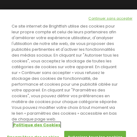
NEWSLETTER
Continuer sans accepter
INSCRIVEZ-VOUS ICI!
Ce site internet de Brightfish utilise des cookies pour
leur propre compte et celui de leurs partenaires afin
d'améliorer votre expérience utilisateur, d'analyser
l'utilisation de notre site web, de vous proposer des
TOUTES LES NEWS
publicités pertinentes et d'activer les fonctionnalités
des médias sociaux. En cliquant sur "Autoriser tous les
cookies", vous acceptez le stockage de toutes les
catégories de cookies sur votre appareil. En cliquant
CINEVOX SUR FACEBOOK
sur « Continuer sans accepter » vous refusez le
stockage des cookies de fonctionnalité, de
performance et cookies pour une publicité ciblée sur
votre appareil. En cliquant sur "Paramètres des
cookies", vous pouvez définir vos préférences en
matière de cookies pour chaque catégorie séparée.
Vous pouvez modifier votre choix à tout moment via
le lien « paramètres des cookies » accessible en bas
de chaque page web.
Politique des Cookies
Sahifa Theme
License is not validated, Go to the theme options
Designed by
Poids Plume
- Web by
Point Be
page to validate the license, You need a single license for each
© Copyright 2011-2026, All Rights Reserved -
Politique de cookies