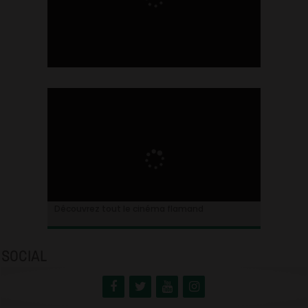
Ontdek alles over de Vlaamse cinema
Découvrez tout le cinéma flamand
SOCIAL