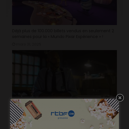
Déjà plus de 100.000 billets vendus en seulement 2
semaines pour la « Mundo Pixar Expérience » !
mars 31, 2025
La bande-annonce du nouvel opus de « Destination
Finale » fait trembler !
mars 26, 2025