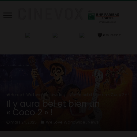
Home
/
We Love Worldwide
/
Il y aura bel et bien un « Coco 2 » !
Il y aura bel et bien un
« Coco 2 » !
We Love Worldwide
News
mars 24, 2025
,