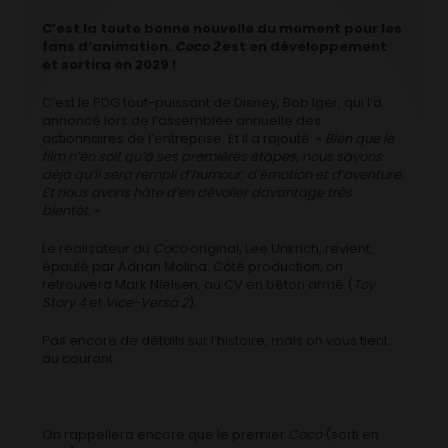
C’est la toute bonne nouvelle du moment pour les
fans d’animation.
Coco 2
est en développement
et sortira en 2029 !
C’est le PDG tout-puissant de Disney, Bob Iger, qui l’a
annoncé lors de l’assemblée annuelle des
actionnaires de l’entreprise. Et il a rajouté: «
Bien que le
film n’en soit qu’à ses premières étapes, nous savons
déjà qu’il sera rempli d’humour, d’émotion et d’aventure.
Et nous avons hâte d’en dévoiler davantage très
bientôt.
»
Le réalisateur du
Coco
original, Lee Unkrich, revient,
épaulé par Adrian Molina. Côté production, on
retrouvera Mark Nielsen, au CV en bêton armé (
Toy
Story 4
et
Vice-Versa 2
)
.
Pas encore de détails sur l’histoire, mais on vous tient
au courant.
On rappellera encore que le premier
Coco
(sorti en