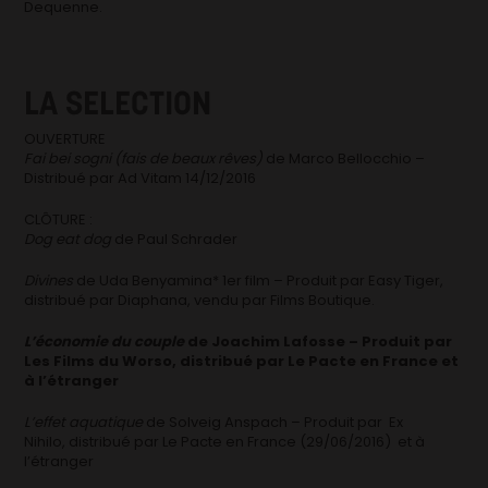
Dequenne.
LA SELECTION
OUVERTURE
Fai bei sogni (fais de beaux rêves)
de Marco Bellocchio –
Distribué par Ad Vitam 14/12/2016
CLÔTURE :
Dog eat dog
de Paul Schrader
Divines
de Uda Benyamina* 1er film – Produit par Easy Tiger,
distribué par Diaphana, vendu par Films Boutique.
L’économie du couple
de Joachim Lafosse – Produit par
Les Films du Worso, distribué par Le Pacte en France et
à l’étranger
L’effet aquatique
de Solveig Anspach – Produit par Ex
Nihilo, distribué par Le Pacte en France (29/06/2016) et à
l’étranger