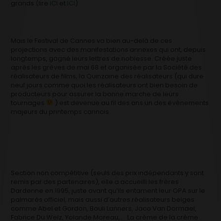
grands (lire
ICI
et
ICI
)
Mais le Festival de Cannes va bien au-delà de ces
projections avec des manifestations annexes qui ont, depuis
longtemps, gagné leurs lettres de noblesse. Créée juste
après les grèves de mai 68 et organisée par la Société des
réalisateurs de films, la Quinzaine des réalisateurs (qui dure
neuf jours comme quoi les réalisateurs ont bien besoin de
producteurs pour assurer la bonne marche de leurs
tournages
) est devenue au fil des ans un des événements
majeurs du printemps cannois.
Section non compétitive (seuls des prix indépendants y sont
remis par des partenaires), elle a accueilli les frères
Dardenne en 1995, juste avant qu’ils entament leur OPA sur le
palmarès officiel, mais aussi d’autres réalisateurs belges
comme Abel et Gordon, Bouli Lanners, Jaco Van Dormael,
Fabrice Du Welz, Yolande Moreau,… La crème de la crème