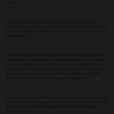
donc.
Cette année, c’est Joachim Lafosse qui participera à la
manifestation avec son… deuxième long métrage de l’année
qui met en scène un divorce tendu, rongé par des questions
économiques.
Après 15 ans de vie commune, Marie et Boris se séparent. Or,
c’est elle qui a acheté la maison dans laquelle ils vivent avec
leurs deux enfants, mais c’est lui qui l’a entièrement rénovée.
A présent, ils sont obligés d’y cohabiter, Boris n’ayant pas les
moyens de se reloger. A l’heure des comptes, aucun des
deux ne veut lâcher sur ce qu’il juge avoir apporté.
Sur un thème terriblement dans l’air du temps,
L’économie du
couple
sera sans doute plus proche de
Qui a peur de Virginia
Woolf?
(avec Élisabeth Taylor et Richard Burton) que de
La
Guerre des Rose.