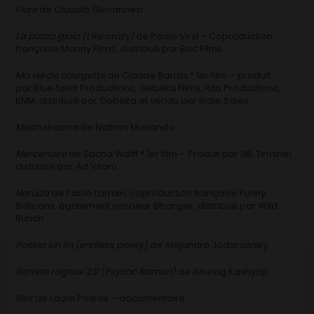
Fiore
de Claudio Giovannesi
La pazza gioia (Like crazy)
de Paolo Virzi – Coproduction
française Manny Films, distribué par Bac Films
Ma vie de courgette
de Claude Barras * 1er film – produit
par Blue Spirit Productions, Gebeka Films, Rita Productions,
KNM, distribué par Gebeka et vendu par Indie Sales
Mean dreams
de Nathan Morlando
Mercenaire
de Sacha Wolff * 1er film – Produit par 3B, Timshel,
distribué par Ad Vitam
Neruda
de Pablo Larrain, coproduction française Funny
Balloons, également vendeur étranger, distribué par Wild
Bunch
Poesía sin fin (endless poesy)
de Alejandro Jodorowsky
Raman raghav 2,0 (Psycho Raman)
de Anurag Kashyap
Risk
de Laura Poitras – documentaire