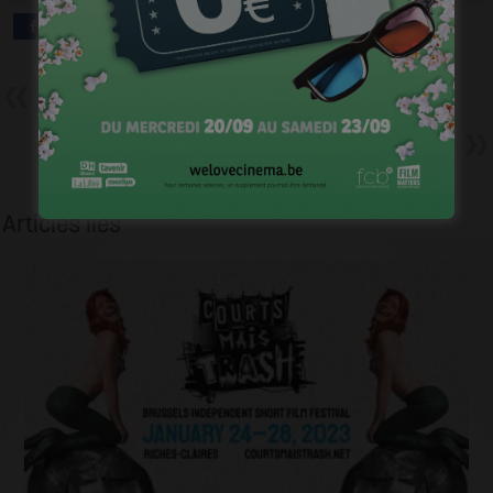
Précédent
Renaître sur la Trois…
Suivant
Yassine Fadel, tête d’affiche
d’un film cannois
Articles liés