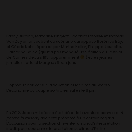
Fanny Burdino, Mazarine Pingeot, Joachim Lafosse et Thomas
Van Zuylen ont coécrit ce scénario qui oppose Bérénice Béjo
et Cédric Kahn, épaulés par Marthe Keller, Philippe Jeusette,
Catherine Salée (qui n’a pas manqué une édition du Festival
de Cannes depuis 1951 apparemment
) et les jeunes
jumelles Jade et Margaux Soentjens.
Coproduit par Versus Production et les films du Worso,
L’économie du couple sortira en salles le 8 juin.
En 2012, Joachim Lafosse était déjà de l’aventure cannoise.
À
perdre la raison
y avait été présenté à Un certain regard.
L’occasion pour la section d’inventer un prix d’interprétation
inédit pour couronner la prestation sublime d’Émilie