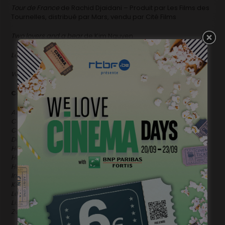
Tour de France
de Rachid Djaidani – Produit par Les Films des
Tournelles, distribué par Mars, vendu par Cité Films
Two lovers and a bear
de Kim Nguyen
Les vies de Thérèse
de Sébastien Lifshitz – documentaire
Wolf and sheep
de Sadat Shahrbanoo
* 1er film
Courts métrages
Abigail
de Isabel Penoni, Valentina Homem
Cassandre
de Joffrey Renambatz
Chasse royale
de Romane Gueret, Lise Akoka
Decorado
de Alberto Vazquez
Habat shel hakala
de Tamar Rudoy
Happy end
de Jan Saska
Hitchhiker
de Jero Yun
Import
de Ena Sendijarevic
Kindil el bahr
de Damien Ounouri
Léthé
de Dea Kulumbegashvili
Listening to Beethoven
de Garri Bardin
Zvir
de Miroslav Sikavic