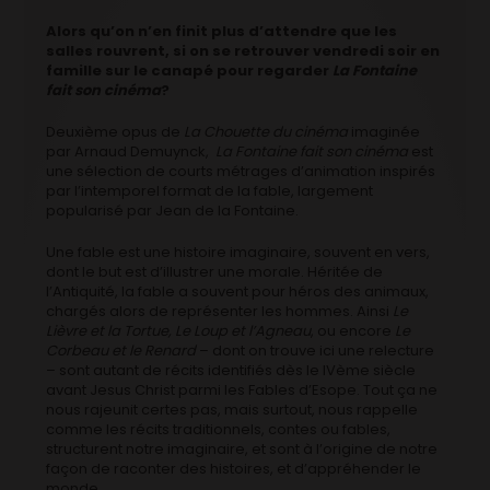
Alors qu’on n’en finit plus d’attendre que les
salles rouvrent, si on se retrouver vendredi soir en
famille sur le canapé pour regarder
La Fontaine
fait son cinéma
?
Deuxième opus de
La Chouette du cinéma
imaginée
par Arnaud Demuynck,
La Fontaine fait son cinéma
est
une sélection de courts métrages d’animation inspirés
par l’intemporel format de la fable, largement
popularisé par Jean de la Fontaine.
Une fable est une histoire imaginaire, souvent en vers,
dont le but est d’illustrer une morale. Héritée de
l’Antiquité, la fable a souvent pour héros des animaux,
chargés alors de représenter les hommes. Ainsi
Le
Lièvre et la Tortue, Le Loup et l’Agneau
, ou encore
Le
Corbeau et le Renard
– dont on trouve ici une relecture
– sont autant de récits identifiés dès le IVème siècle
avant Jesus Christ parmi les Fables d’Esope. Tout ça ne
nous rajeunit certes pas, mais surtout, nous rappelle
comme les récits traditionnels, contes ou fables,
structurent notre imaginaire, et sont à l’origine de notre
façon de raconter des histoires, et d’appréhender le
monde.