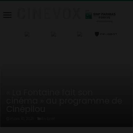
Home
/
News
/
En bref
/
« La Fontaine fait son cinéma » au
programme de Cinépilou
« La Fontaine fait son
cinéma » au programme de
Cinépilou
En bref
mars 10, 2021