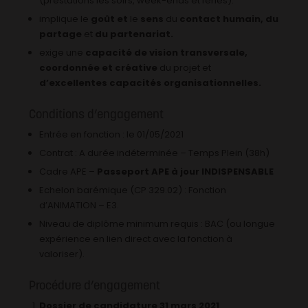
(prestations les soirs, week-ends et fériés).
implique le
goût et
le
sens
du
contact humain, du
partage
et
du partenariat.
exige une
capacité de vision transversale,
coordonnée et créative
du projet et
d’excellentes capacités organisationnelles.
Conditions d’engagement
Entrée en fonction : le 01/05/2021
Contrat : A durée indéterminée – Temps Plein (38h)
Cadre APE –
Passeport APE
à jour
INDISPENSABLE
Echelon barémique (CP 329.02) : Fonction
d’ANIMATION – E3.
Niveau de diplôme minimum requis : BAC (ou longue
expérience en lien direct avec la fonction à
valoriser).
Procédure d’engagement
Dossier de candidature 31 mars 2021