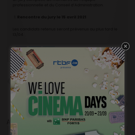
professionnelle et du Conseil d’Administration.
Rencontre du jury le 15 avril 2021
Les candidats retenus seront prévenus au plus tard le
13/04.
Précédent
Eve Duchemin s’apprête à
tourner « Temps Mort », avec
Karim Leklou, Issaka
Sawadogo et Jarod Cousyns
Suivant
« Fils de », c’est parti!
Articles liés