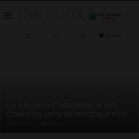
Home
/
Cinejobs
/
La Maison Culturelle d’Ath cherche un·e
animateur·rice
La Maison Culturelle d’Ath
cherche un·e animateur·rice
Cinejobs
février 25, 2021