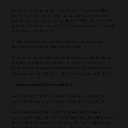
CV à jour – Courrier de motivation – Passeport APE à
jour – Copie du permis de conduire B, à adresser à
l’attention du Directeur (Engelbert PETRE)
UNIQUEMENT
par mail
à l’adresse
direction@mcath.be
au plus tard le
mercredi 31 mars 2021.
Seuls les dossiers complets et remis dans le délai
imparti sont susceptibles d’être retenus.
Le courrier de motivation détaillera en quelques lignes,
la vision du/de la candidat.e du site du Château
Burbant et quelques premières pistes potentielles de
développement de la fonction de Hub du site Burbant.
Epreuve écrite le 8 avril 2021
Les candidats retenus sur base de leur dossier de
candidature seront prévenus au plus tard le 06/04.
Les épreuves écrites sont corrigées de manière
anonyme (l’identité des candidats n’est dévoilée qu’au
terme de la remise des résultats des corrections) par
un jury composé de membres de l’équipe