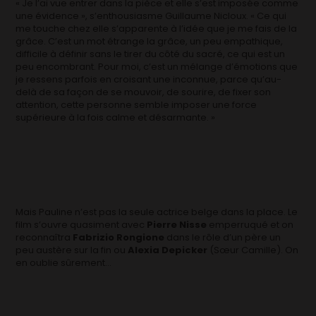
« Je l’ai vue entrer dans la pièce et elle s’est imposée comme
une évidence », s’enthousiasme Guillaume Nicloux. « Ce qui
me touche chez elle s’apparente à l’idée que je me fais de la
grâce. C’est un mot étrange la grâce, un peu empathique,
difficile à définir sans le tirer du côté du sacré, ce qui est un
peu encombrant. Pour moi, c’est un mélange d’émotions que
je ressens parfois en croisant une inconnue, parce qu’au-
delà de sa façon de se mouvoir, de sourire, de fixer son
attention, cette personne semble imposer une force
supérieure à la fois calme et désarmante. »
Mais Pauline n’est pas la seule actrice belge dans la place. Le
film s’ouvre quasiment avec
Pierre Nisse
emperruqué et on
reconnaîtra
Fabrizio Rongione
dans le rôle d’un père un
peu austère sur la fin ou
Alexia Depicker
(Sœur Camille). On
en oublie sûrement…