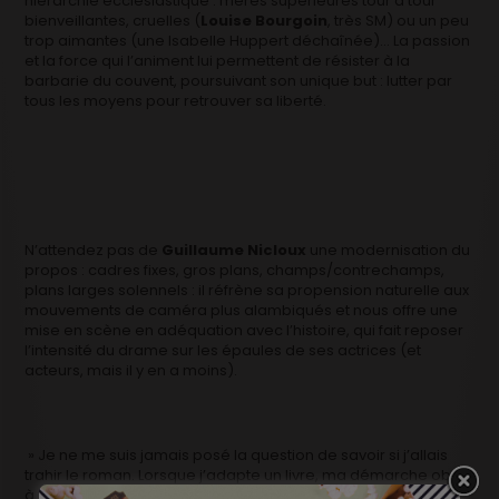
hiérarchie ecclésiastique : mères supérieures tour à tour
bienveillantes, cruelles (
Louise Bourgoin
, très SM) ou un peu
trop aimantes (une Isabelle Huppert déchaînée)… La passion
et la force qui l’animent lui permettent de résister à la
barbarie du couvent, poursuivant son unique but : lutter par
tous les moyens pour retrouver sa liberté.
N’attendez pas de
Guillaume Nicloux
une modernisation du
propos : cadres fixes, gros plans, champs/contrechamps,
plans larges solennels : il réfrène sa propension naturelle aux
mouvements de caméra plus alambiqués et nous offre une
mise en scène en adéquation avec l’histoire, qui fait reposer
l’intensité du drame sur les épaules de ses actrices (et
acteurs, mais il y en a moins).
» Je ne me suis jamais posé la question de savoir si j’allais
trahir le roman. Lorsque j’adapte un livre, ma démarche obéit
à un principe hitchcockien : je le lis, je le referme et je laisse