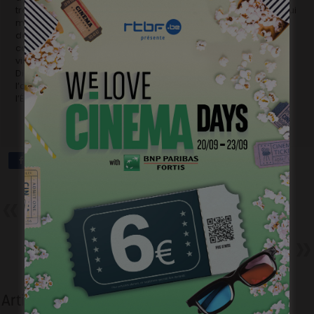
travailler mon imaginaire afin de ne garder en moi que ce qui
m’a ému. En un sens, c’est une trahison, mais l’important est
de trahir le plus fidèlement possible, en utilisant le livre
comme un support d’inspiration qui va révéler votre propre
vision. Je ne crois pas m’être éloigné de la position de
Diderot, car au-delà de son engagement matérialiste,
l’auteur s’érige contre l’autorité arbitraire et l’intolérance de
l’Église, ce que Voltaire appelait « l’infâme ». »
Précédent
Dead Man Talking affûte sa
partition à Aubagne.
Suivant
Au Nom du Fils – Astrid
Whettnall – Le Pitch
Articles liés