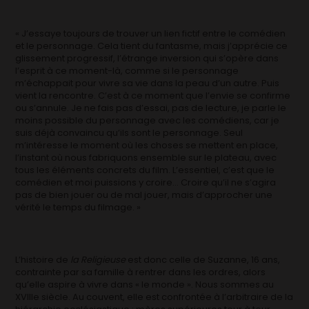
« J’essaye toujours de trouver un lien fictif entre le comédien
et le personnage. Cela tient du fantasme, mais j’apprécie ce
glissement progressif, l’étrange inversion qui s’opère dans
l’esprit à ce moment-là, comme si le personnage
m’échappait pour vivre sa vie dans la peau d’un autre. Puis
vient la rencontre. C’est à ce moment que l’envie se confirme
ou s’annule. Je ne fais pas d’essai, pas de lecture, je parle le
moins possible du personnage avec les comédiens, car je
suis déjà convaincu qu’ils sont le personnage. Seul
m’intéresse le moment où les choses se mettent en place,
l’instant où nous fabriquons ensemble sur le plateau, avec
tous les éléments concrets du film. L’essentiel, c’est que le
comédien et moi puissions y croire… Croire qu’il ne s’agira
pas de bien jouer ou de mal jouer, mais d’approcher une
vérité le temps du filmage. »
L’histoire de
la Religieuse
est donc celle de Suzanne, 16 ans,
contrainte par sa famille à rentrer dans les ordres, alors
qu’elle aspire à vivre dans « le monde ». Nous sommes au
XVIIIe siècle. Au couvent, elle est confrontée à l’arbitraire de la