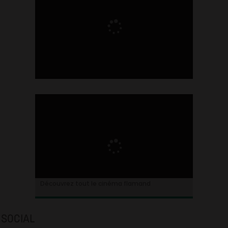
Ontdek alles over de Vlaamse cinema
Découvrez tout le cinéma flamand
SOCIAL