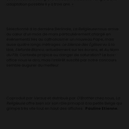
adaptation possible il y a trois ans. »
Sélectionné à la dernière Berlinale,
La Religieuse
nous arrive
au cœur d’un mois de mars particulièrement chargé en
événements liés au catholicisme: un nouveau Pape, mais
aussi quatre longs métrages:
Le Silence des Églises
vu à la
télé,
Elefante Blanco
, actuellement sur les écrans, et
Au Nom
du Fils
. Contexte propice ou danger de saturation? Le box-
office nous le dira, mais l’intérêt suscité par notre concours
semble augurer du meilleur.
Coproduit par
Versus
et distribué par
O’Brother
chez nous,
La
Religieuse
offre bien sûr son rôle principal à la petite Belge qui
grimpe très vite tout en haut des affiches :
Pauline Etienne.