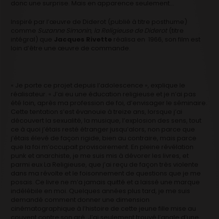
donc une surprise. Mais en apparence seulement…
Inspiré par l’œuvre de Diderot (publié à titre posthume)
comme
Suzanne Simonin, la Religieuse de Diderot
(titre
intégral) que
Jacques Rivette
réalisa en 1966, son film est
loin d’être une œuvre de commande.
« Je porte ce projet depuis l’adolescence », explique le
réalisateur. « J’ai eu une éducation religieuse et je n’ai pas
été loin, après ma profession de foi, d’envisager le séminaire.
Cette tentation s’est évanouie à treize ans, lorsque j’ai
découvert la sexualité, la musique, l’explosion des sens, tout
ce à quoi j’étais resté étranger jusqu’alors, non parce que
j’étais élevé de façon rigide, bien au contraire, mais parce
que la foi m’occupait provisoirement. En pleine révélation
punk et anarchiste, je me suis mis à dévorer les livres, et
parmi eux La Religieuse, que j’ai reçu de façon très violente
dans ma révolte et le foisonnement de questions que je me
posais. Ce livre ne m’a jamais quitté et a laissé une marque
indélébile en moi. Quelques années plus tard, je me suis
demandé comment donner une dimension
cinématographique à l’histoire de cette jeune fille mise au
couvent contre son gré. J’ai seulement trouvé l’angle d’une