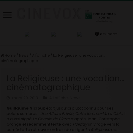
Home
/
News
/
A l'affiche
/
La Religieuse : une vocation…
cinématographique
La Religieuse : une vocation…
cinématographique
mars 20, 2013
A l'affiche
,
News
Guillaume Nicloux
était jusqu’ici plutôt connu pour ses
polars sombres :
Une Affaire Privée, Cette femme-là, La Clef…
Il
a aussi signé
Le Concile de Pierre
d’après Jean-Christophe
Grangé et récemment tenté avec
Holiday
un virage vers la
comédie. Le retrouver en train de diriger
La Religieuse
est