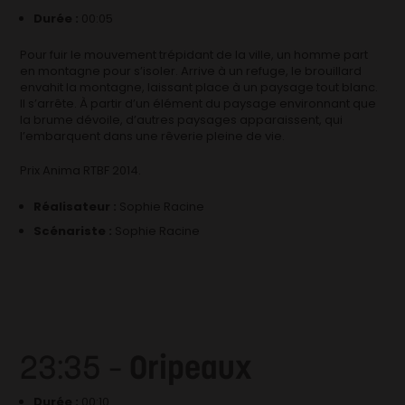
Durée :
00:05
Pour fuir le mouvement trépidant de la ville, un homme part
en montagne pour s’isoler. Arrive à un refuge, le brouillard
envahit la montagne, laissant place à un paysage tout blanc.
Il s’arrête. À partir d’un élément du paysage environnant que
la brume dévoile, d’autres paysages apparaissent, qui
l’embarquent dans une rêverie pleine de vie.
Prix Anima RTBF 2014.
Réalisateur :
Sophie Racine
Scénariste :
Sophie Racine
23:35 –
Oripeaux
Durée :
00:10