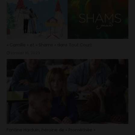
« Camille » et « Shams » dans Tout Court
janvier 18, 2023
Fantine Harduin, héroïne de « Prométhée »