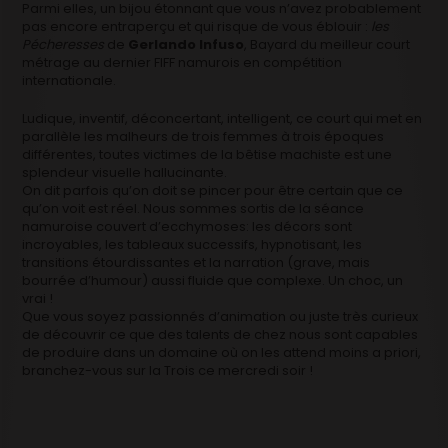
Parmi elles, un bijou étonnant que vous n’avez probablement
pas encore entraperçu et qui risque de vous éblouir :
les
Pécheresses
de
Gerlando Infuso
, Bayard du meilleur court
métrage au dernier FIFF namurois en compétition
internationale.
Ludique, inventif, déconcertant, intelligent, ce court qui met en
parallèle les malheurs de trois femmes à trois époques
différentes, toutes victimes de la bêtise machiste est une
splendeur visuelle hallucinante.
On dit parfois qu’on doit se pincer pour être certain que ce
qu’on voit est réel. Nous sommes sortis de la séance
namuroise couvert d’ecchymoses: les décors sont
incroyables, les tableaux successifs, hypnotisant, les
transitions étourdissantes et la narration (grave, mais
bourrée d’humour) aussi fluide que complexe. Un choc, un
vrai !
Que vous soyez passionnés d’animation ou juste très curieux
de découvrir ce que des talents de chez nous sont capables
de produire dans un domaine où on les attend moins a priori,
branchez-vous sur la Trois ce mercredi soir !