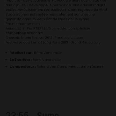
meurt et il devient aveugle. Il découvre alors que lorsqu’il se
met à jouer, il développe le pouvoir de faire danser malgré
eux et frénétiquement ses auditeurs. Cette légende de Blind
Boogie Jones est contée musicalement par un jeune
guitariste dans un vieux bar de blues de Louisiane.
Prix et récompenses :
Anima 2013 : Prix RTBF / La Trois et Mention spéciale
compétition nationale
Brussels Shorts Festival 2013 : Prix de la critique
Festival Le court en dit Long Paris 2013 : Grand Prix du Jury
Réalisateur :
Rémi Vandenitte
Scénariste :
Rémi Vandenitte
Compositeur :
Roland Van Campenhout, Julien Dexant
23:55 –
Sumo