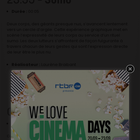
Durée :
00:05
Deux corps, des géants presque nus, s’avancent lentement
vers un cercle d’argile. Cette expérience graphique met en
scène l’expressivité de leurs corps au service d’un rituel
sumo. Les deux lutteurs s’affrontent de façon fulgurante à
travers chacun de leurs gestes qui sont l’expression directe
de leur être le plus nu.
Réalisateur :
Laurène Braibant
00:00 –
La garde barrière
Durée :
00:12
Garde-barrière d’un passage à niveau sur une route à