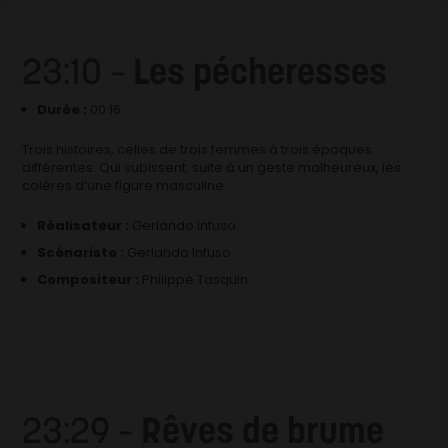
23:10 –
Les pécheresses
Durée :
00:16
Trois histoires, celles de trois femmes à trois époques
différentes. Qui subissent, suite à un geste malheureux, les
colères d’une figure masculine.
Réalisateur :
Gerlando Infuso
Scénariste :
Gerlando Infuso
Compositeur :
Philippe Tasquin
23:29 –
Rêves de brume