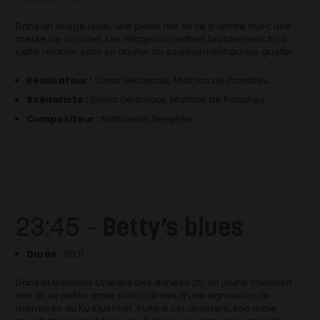
Dans un village isolé, une petite fille se lie d’amitié avec une
meute de coyotes. Les villageois mettent brutalement fin à
cette relation sans se douter du soulèvement qui les guette.
Réalisateur :
Sonia Gerbeaux, Mathias de Panafieu
Scénariste :
Sonia Gerbeaux, Mathias de Panafieu
Compositeur :
Nathanaël Bergèse
23:45 –
Betty’s blues
Durée :
00:11
Dans la Nouvelle Orléans des années 20, un jeune musicien
noir et sa petite amie sont victimes d’une agression de
membres du Ku Klux Klan. Suite à cet accident, son amie