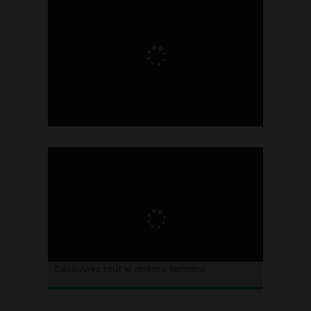
Ontdek alles over de Vlaamse cinema
Découvrez tout le cinéma flamand