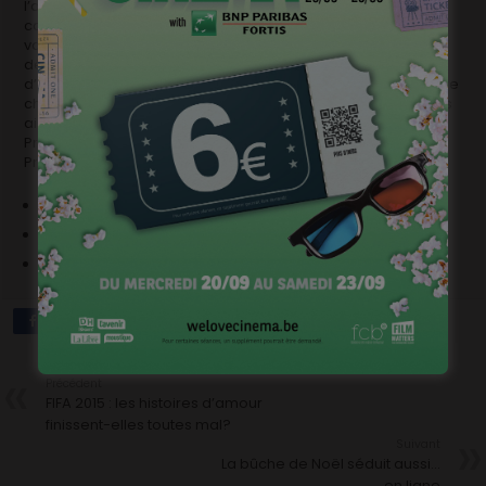
l’abandon, une vieille dame vit seule avec sa vache. Elle
comble sa solitude par la tendresse qu’elle porte à sa jolie
vache et s’évade en jouant du violon. Jusqu’au jour où elle
décide de stopper les trains qui passent… dans l’espoir que
d’autres oreilles que celles de sa vache adorée puissent être
charmées par ses talents de violoniste. La tâche ne sera pas
aisée…
Prix et récompenses :
Prix de l’Animation, Festival Aubagne 2012
Réalisateur :
Hugo Frassetto
Scénariste :
Géraldine Boudot
Compositeur :
Falter Bramnk
Précédent
FIFA 2015 : les histoires d’amour
finissent-elles toutes mal?
Suivant
La bûche de Noël séduit aussi…
en ligne