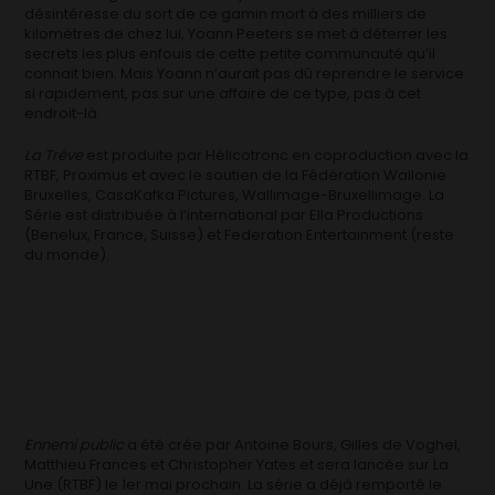
désintéresse du sort de ce gamin mort à des milliers de
kilomètres de chez lui, Yoann Peeters se met à déterrer les
secrets les plus enfouis de cette petite communauté qu’il
connait bien. Mais Yoann n’aurait pas dû reprendre le service
si rapidement, pas sur une affaire de ce type, pas à cet
endroit-là.
La Trêve
est produite par Hélicotronc en coproduction avec la
RTBF, Proximus et avec le soutien de la Fédération Wallonie
Bruxelles, CasaKafka Pictures, Wallimage-Bruxellimage. La
Série est distribuée à l’international par Ella Productions
(Benelux, France, Suisse) et Federation Entertainment (reste
du monde).
Ennemi public
a été crée par Antoine Bours, Gilles de Voghel,
Matthieu Frances et Christopher Yates et sera lancée sur La
Une (RTBF) le 1er mai prochain. La série a déjà remporté le