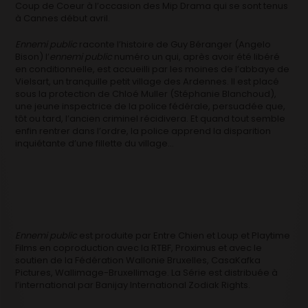
Coup de Coeur à l’occasion des Mip Drama qui se sont tenus
à Cannes début avril.
Ennemi public
raconte l’histoire de Guy Béranger (Angelo
Bison) l’
ennemi public
numéro un qui, après avoir été libéré
en conditionnelle, est accueilli par les moines de l’abbaye de
Vielsart, un tranquille petit village des Ardennes. Il est placé
sous la protection de Chloé Muller (Stéphanie Blanchoud),
une jeune inspectrice de la police fédérale, persuadée que,
tôt ou tard, l’ancien criminel récidivera. Et quand tout semble
enfin rentrer dans l’ordre, la police apprend la disparition
inquiétante d’une fillette du village…
Ennemi public
est produite par Entre Chien et Loup et Playtime
Films en coproduction avec la RTBF, Proximus et avec le
soutien de la Fédération Wallonie Bruxelles, CasaKafka
Pictures, Wallimage-Bruxellimage. La Série est distribuée à
l’international par Banijay International Zodiak Rights.