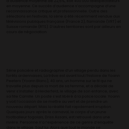
d’audience moyenne de 22,5%, soit 400.000 téléspectateurs
en moyenne. Ce succès d’audience s’accompagne d’une
reconnaissance critique et professionnelle. Outre des
sélections en festivals, la série a été récemment vendue aux
télévisions publiques française (France 2), flamande (VRT) et
Suisse romande (RTS). D’autres territoires sont par ailleurs en
cours de négociation.
Série policière et radiographie d’un village perdu dans les
forêts ardennaises, La trêve est avant tout l’histoire de Yoann
Peeters (Yoann Blanc), 40 ans, un homme sur le fil qui ne
travaille plus depuis la mort de sa femme, et a décidé de
venir s’installer à Heiderfeld, le village de son enfance, avec
sa fille Camille. Un poste s’est libéré à la police locale. Yoann
y voit l’occasion de se mettre au vert et de prendre un
nouveau départ. Mais la réalité fait rapidement irruption.
Quelques jours après le carnaval, le corps d’un jeune
footballeur togolais, Driss Assani, est retrouvé dans une
rivière. Personne n’a l’expérience de ce genre d’enquête
dans le village. Sauf lui. Alors que tout le monde se