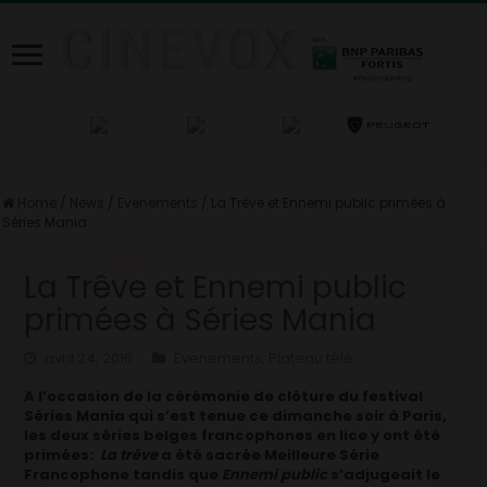
Home
/
News
/
Evenements
/
La Trêve et Ennemi public primées à
Séries Mania
La Trêve et Ennemi public
primées à Séries Mania
avril 24, 2016
Evenements
,
Plateau télé
A l’occasion de la cérémonie de clôture du festival
Séries Mania qui s’est tenue ce dimanche soir à Paris,
les deux séries belges francophones en lice y ont été
primées:
La trêve
a été sacrée Meilleure Série
Francophone tandis que
Ennemi public
s’adjugeait le