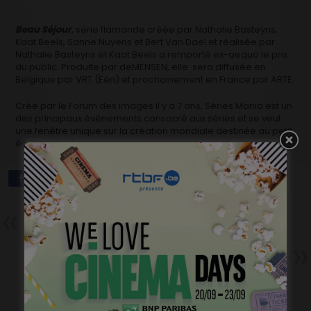
Beau Séjour
, série flamande créée par Nathalie Basteyns,
Kaat Beels, Sanne Nuyens et Bert Van Dael et réalisée par
Nathalie Basteyns et Kaat Beels a remporté ex-aequo le prix
du public. Produite par deMENSEN, elle sera diffusée en
Belgique par VRT (Eén) et prochainement en France par ARTE.
Créé par le Forum des images il y a 7 ans, Séries Mania est un
des principaux événements consacré aux séries et se veut
une fenêtre unique sur la création mondiale destinée au petit
écran et à découvrir sur le grand.
Précédent
La tête froide de Patrick Hella
Suivant
Le Tout Nouveau Testament,
porte-drapeau du cinéma
belge francophone