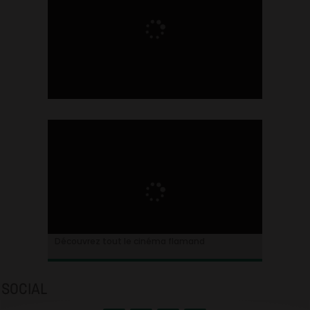
Ontdek alles over de Vlaamse cinema
Découvrez tout le cinéma flamand
SOCIAL