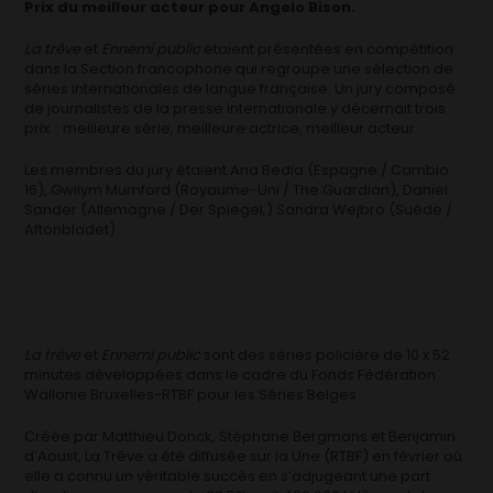
Prix du meilleur acteur pour Angelo Bison.
La trêve
et
Ennemi public
étaient présentées en compétition
dans la Section francophone qui regroupe une sélection de
séries internationales de langue française. Un jury composé
de journalistes de la presse internationale y décernait trois
prix : meilleure série, meilleure actrice, meilleur acteur.
Les membres du jury étaient Ana Bedia (Espagne / Cambio
16), Gwilym Mumford (Royaume-Uni / The Guardian), Daniel
Sander (Allemagne / Der Spiegel,) Sandra Wejbro (Suède /
Aftonbladet).
La trêve
et
Ennemi public
sont des séries policière de 10 x 52
minutes développées dans le cadre du Fonds Fédération
Wallonie Bruxelles-RTBF pour les Séries Belges.
Créée par Matthieu Donck, Stéphane Bergmans et Benjamin
d’Aoust, La Trêve a été diffusée sur la Une (RTBF) en février où
elle a connu un véritable succès en s’adjugeant une part