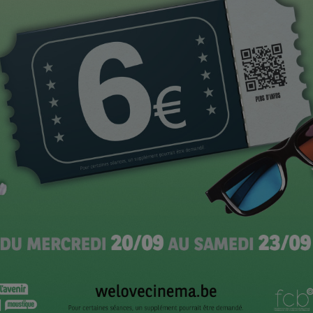
 en 1940. Laissée sous la supervision de sa belle-
) alors que son mari qu’elle n’a jamais vraiment aimé
ams), n’a d’autre évasion que son piano. Mais belle-
a pas le droit de s’accorder ce petit plaisir tant que
onc) est assigné dans la résidence où Lucille habite,
ompositeur lettré et sensible et l’attraction qui relie les
ique est immédiate. Et irrépressible?
Saul Dibb est une franche réussite, largement filmée
 en détail la semaine prochaine.
ier Gourmet
? Vous aimez le cinéma de Pierre Jolivet?