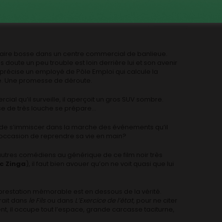
rrive
Jamais de la vie
, la première aventure commune
écaire bosse dans un centre commercial de banlieue.
 doute un peu trouble est loin derrière lui et son avenir
précise un employé de Pôle Emploi qui calcule la
ite. Une promesse de déroute.
cial qu’il surveille, il aperçoit un gros SUV sombre.
ose de très louche se prépare…
er de s’immiscer dans la marche des événements qu’il
 l’occasion de reprendre sa vie en main?
d’autres comédiens au générique de ce film noir très
c Zinga
), il faut bien avouer qu’on ne voit quasi que lui
 prestation mémorable est en dessous de la vérité.
frait dans
le Fils
ou dans
L’Exercice de l’état
, pour ne citer
ent, il occupe tout l’espace, grande carcasse taciturne,