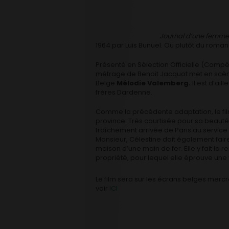
Journal d’une femm
1964 par Luis Bunuel. Ou plutôt du roman
Présenté en Sélection Officielle (Compét
métrage de Benoit Jacquot met en scène
Belge
Mélodie Valemberg.
Il est d’ai
frères Dardenne.
Comme la précédente adaptation, le fil
province. Très courtisée pour sa beaut
fraîchement arrivée de Paris au service
Monsieur, Célestine doit également faire 
maison d’une main de fer. Elle y fait la 
propriété, pour lequel elle éprouve une 
Le film sera sur les écrans belges mercr
voir
ICI