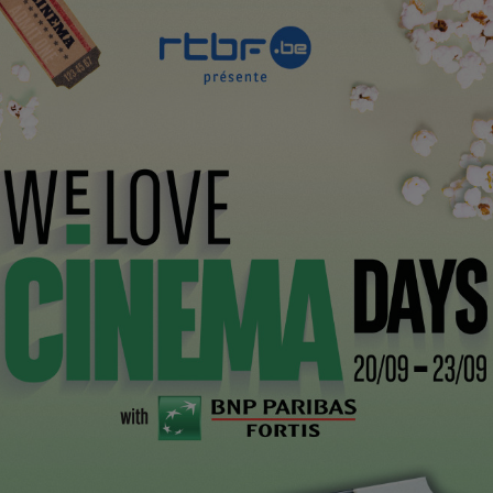
CI
ue un an après son passage au Festival de Cannes (Un
 River,
premier long métrage réalisé par Ryan Gosling.
icains… mais aussi un petit Belge. Non, pas un
ebie
, directeur de la photo des trois premiers longs
ersible,
très prisé aux États-Unis puisqu’il a déjà assuré
ys
et
Spring Breakers.
célibataire de deux enfants, est entraînée peu à peu
et macabre, pendant que Bones, son fils aîné,
ille engloutie. Billy et son fils devront affronter bien
 sorte.
il sera sur les écrans le 8 avril et sa bande-annonce est
s Schoenaerts nous reviendra… sous l’uniforme allemand.