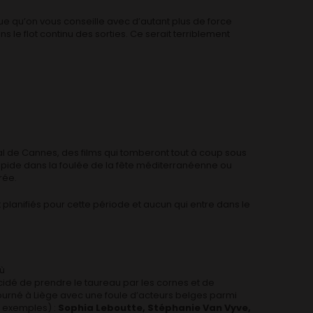
e qu’on vous conseille avec d’autant plus de force
s le flot continu des sorties. Ce serait terriblement
al de Cannes, des films qui tomberont tout à coup sous
rapide dans la foulée de la fête méditerranéenne ou
rée.
 planifiés pour cette période et aucun qui entre dans le
où
idé de prendre le taureau par les cornes et de
urné à Liège avec une foule d’acteurs belges parmi
s exemples) :
Sophia Leboutte, Stéphanie Van Vyve,