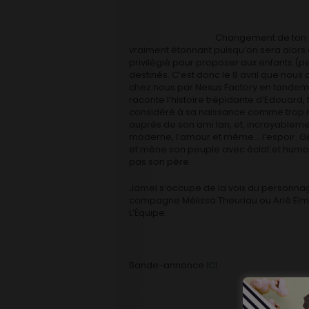
Changement de ton c
vraiment étonnant puisqu’on sera alor
privilégié pour proposer aux enfants (pet
destinés. C’est donc le 8 avril que nous 
chez nous par Nexus Factory en tandem
raconte l’histoire trépidante d’Edouard, 
considéré à sa naissance comme trop malin
auprès de son ami Ian, et, incroyablement
moderne, l’amour et même… l’espoir. Géné
et mène son peuple avec éclat et humou
pas son père.
Jamel s’occupe de la voix du personnag
compagne Mélissa Theuriau ou Arié Elmal
L’Équipe.
Bande-annonce
ICI