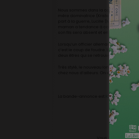
Nous sommes dans la campagne française
mère dominatrice (Kristen Scott-Thomas
part à la guerre, Lucille (Michelle Willi
maman a tendance à considérer qu’elle n’
son fils sera absent et en danger.
Lorsqu’un officier allemand (Matthias, d
c’est le coup de foudre. Le gradé est un c
deux êtres qui se retrouvent dans la mus
Très stylé, le nouveau long métrage de 
chez nous d’ailleurs. On en reparle très
La bande-annonce est
ICI
Vous êtes fan d’
Oliv