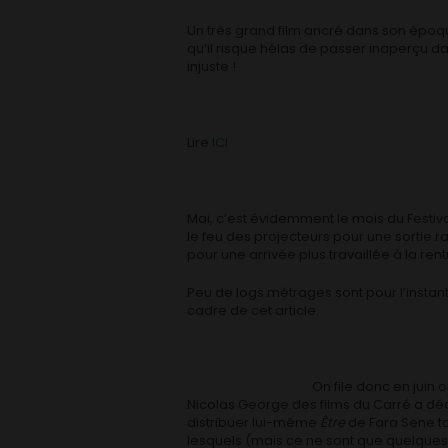
Un très grand film ancré dans son époqu
qu’il risque hélas de passer inaperçu dan
injuste !
Lire
ICI
Mai, c’est évidemment le mois du Festiv
le feu des projecteurs pour une sortie 
pour une arrivée plus travaillée à la rent
Peu de logs métrages sont pour l’instant
cadre de cet article.
On file donc en juin 
Nicolas George des films du Carré a déc
distribuer lui-même
Être
de Fara Sene to
lesquels (mais ce ne sont que quelque