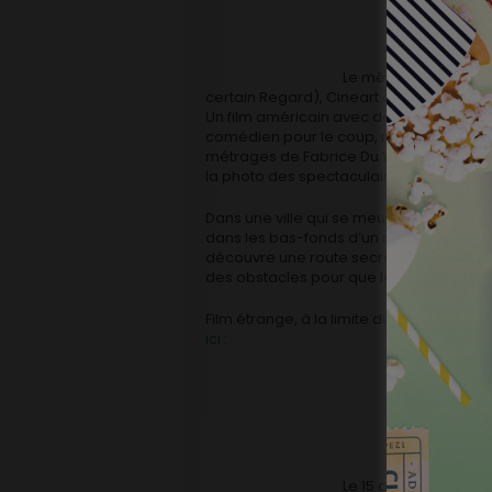
Le même jour, presq
certain Regard), Cineart distribuera
Lost
Un film américain avec des acteurs amér
comédien pour le coup, mais
Benoit D
métrages de Fabrice Du Welz ou d’
Irrév
la photo des spectaculaire
The Runawa
Dans une ville qui se meurt, Billy, mère 
dans les bas-fonds d’un monde sombre 
découvre une route secrète menant à une v
des obstacles pour que leur famille s’en
Film étrange, à la limite du fantastique, 
ici
:
Le 15 avril, Matthia