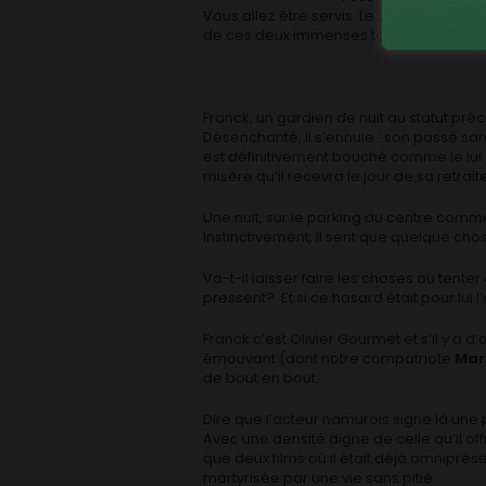
Vous allez être servis. Le 29 avril, nous a
de ces deux immenses talents.
Franck, un gardien de nuit au statut pr
Désenchanté, il s’ennuie : son passé sans
est définitivement bouché comme le lui 
misère qu’il recevra le jour de sa retra
Une nuit, sur le parking du centre commer
Instinctivement, il sent que quelque ch
Va-t-il laisser faire les choses ou tent
pressent? Et si ce hasard était pour lui
Franck c’est Olivier Gourmet et s’il y a 
émouvant (dont notre compatriote
Mar
de bout en bout.
Dire que l’acteur namurois signe là une
Avec une densité digne de celle qu’il of
que deux films où il était déjà omniprés
martyrisée par une vie sans pitié.