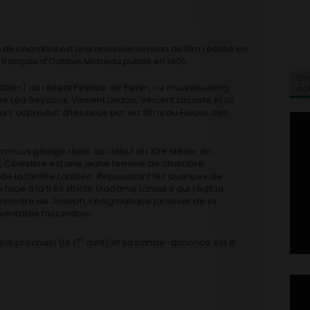
e de chambre
est une nouvelle version du film réalisé en
 français d’Octave Mirbeau publié en 1900.
Bri
ition) au récent Festival de Berlin, ce nouveau long
na
 Léa Seydoux, Vincent Lindon, Vincent Lacoste et la
lleurs coproduit chez nous par les films du Fleuve des
m nous plonge donc au début du XXe siècle, en
é, Célestine est une jeune femme de chambre
 de la famille Lanlaire. Repoussant les avances de
face à la très stricte Madame Lanlaire qui régit la
rencontre de Joseph, l’énigmatique jardinier de la
véritable fascination.
er
edi prochain (le 1
avril) et sa bande-annonce est à