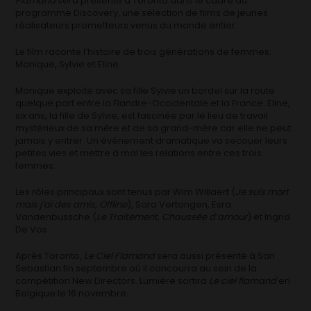
Flamand
sera présenté à Toronto dans le cadre du
programme Discovery, une sélection de films de jeunes
réalisateurs prometteurs venus du monde entier.
Le film raconte l’histoire de trois générations de femmes:
Monique, Sylvie et Eline.
Monique exploite avec sa fille Sylvie un bordel sur la route
quelque part entre la Flandre-Occidentale et la France. Eline,
six ans, la fille de Sylvie, est fascinée par le lieu de travail
mystérieux de sa mère et de sa grand-mère car elle ne peut
jamais y entrer. Un événement dramatique va secouer leurs
petites vies et mettre à mal les relations entre ces trois
femmes.
Les rôles principaux sont tenus par Wim Willaert (
Je suis mort
mais j’ai des amis, Offline
), Sara Vertongen, Esra
Vandenbussche (
Le Traitement, Chaussée d’amour
) et Ingrid
De Vos.
Après Toronto,
Le Ciel Flamand
sera aussi présenté à San
Sebastian fin septembre où il concourra au sein de la
compétition New Directors. Lumière sortira
Le ciel flamand
en
Belgique le 16 novembre.