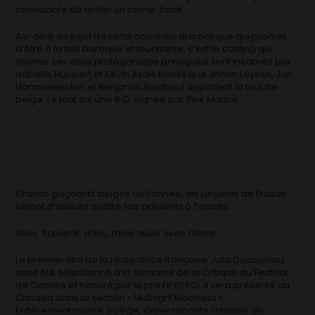
convaincre de tenter un come-back.
Au-delà du sujet de cette comédie dramatique qui promet
d’être à la fois baroque et touchante, c’est le casting qui
étonne. Les deux protagonistes principaux sont incarnés par
Isabelle Huppert et Kévin Azaïs tandis que Johan Leysen, Jan
Hammenecker et Benjamin Boutboul apportent la touche
belge. Le tout sur une B.O. signée par Pink Martini.
Grands gagnants belges de l’année, les Liégeois de Frakas
seront d’ailleurs quatre fois présents à Toronto.
Avec
Souvenir,
donc, mais aussi avec
Grave
.
Le premier film de la réalisatrice française Julia Ducournau
avait été sélectionné à la Semaine de la Critique du Festival
de Cannes et honoré par le prix FIPRESCI. Il sera présenté au
Canada dans la section « Midnight Madness ».
Entièrement tourné à Liège,
Grave
raconte l’histoire de