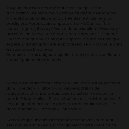
Toujours au rayon des coproductions belge, le film
d’animation
The red turtle (La tortue rouge)
du néerlandais
Michael Dudok continue sa tournée des festivals les plus
prestigieux. Après avoir remporté un prix à Cannes (Un
certain regard), il sera présenté dans la section « Discovery »
aux côtés de
Noces
. Une étape vers les prochains Oscars ?
C’est tout ce que Belvision qui a coproduit le film en Belgique
espère. D’autant qu’il a été en partie réalisé à Marcinelle dans
les studios de Dreamwall.
Deux autres films belges, majoritairement produits en Flandre
seront également de la partie.
Home
, de la réalisatrice flamande Fien Troch, est sélectionné
dans la section « Platform » qui reprend 12 films de
réalisateurs offrant une vraie vision d’auteur. Il concourra
pour le Prix du Meilleur Film attribué par un jury international. Et
ce quelques jours à peine après sa présentation à Venise
dans la section « Orrizzonti ». Joli doublé.
Home
évoque un conflit intergénérationnel douloureux au
sein duquel arrive Kevin, 17 ans, qui vient d’être libéré d’une