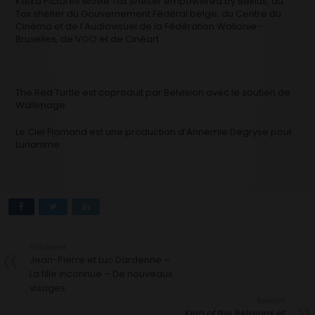
Kafka Pictures Movie Tax Shelter empowered by Belfius, du
Tax shelter du Gouvernement Fédéral belge, du Centre du
Cinéma et de l’Audiovisuel de la Fédération Wallonie-
Bruxelles, de VOO et de Cinéart.
The Red Turtle est coproduit par Belvision avec le soutien de
Wallimage.
Le Ciel Flamand est une production d’Annemie Degryse pour
Lunanime
Précédent
Jean-Pierre et Luc Dardenne –
La fille inconnue – De nouveaux
visages
Suivant
King of the Belgians et