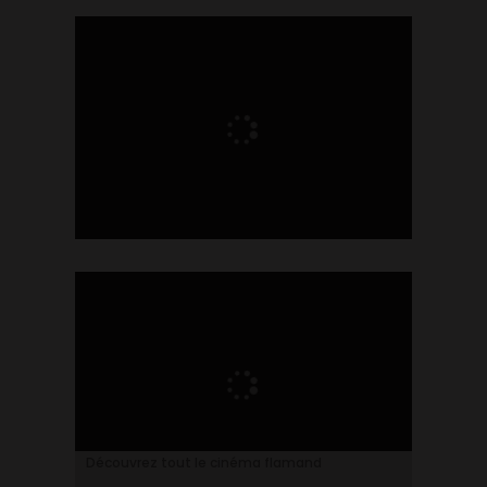
Ontdek alles over de Vlaamse cinema
Découvrez tout le cinéma flamand