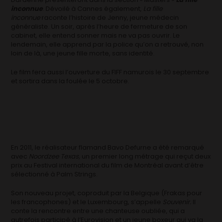
inconnue
. Dévoilé à Cannes également,
La fille
inconnue
raconte l’histoire de Jenny, jeune médecin
généraliste. Un soir, après l’heure de fermeture de son
cabinet, elle entend sonner mais ne va pas ouvrir. Le
lendemain, elle apprend par la police qu’on a retrouvé, non
loin de là, une jeune fille morte, sans identité.
Le film fera aussi l’ouverture du FIFF namurois le 30 septembre
et sortira dans la foulée le 5 octobre.
En 2011, le réalisateur flamand Bavo Defurne a été remarqué
avec
Noordzee Texas,
un premier long métrage qui reçut deux
prix au Festival international du film de Montréal avant d’être
sélectionné à Palm Strings.
Son nouveau projet, coproduit par la Belgique (Frakas pour
les francophones) et le Luxembourg, s’appelle
Souvenir.
Il
conte la rencontre entre une chanteuse oubliée, qui a
autrefois participé à l’Eurovision et un jeune boxeur qui va la