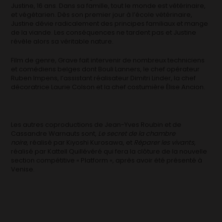
Justine, 16 ans. Dans sa famille, tout le monde est vétérinaire,
et végétarien. Dès son premier jour à l’école vétérinaire,
Justine dévie radicalement des principes familiaux et mange
de la viande. Les conséquences ne tardent pas et Justine
révèle alors sa véritable nature.
Film de genre, Grave fait intervenir de nombreux techniciens
et comédiens belges dont Bouli Lanners, le chef opérateur
Ruben Impens, l’assistant réalisateur Dimitri Linder, la chef
décoratrice Laurie Colson et la chef costumière Élise Ancion.
Les autres coproductions de Jean-Yves Roubin et de
Cassandre Warnauts sont,
Le secret de la chambre
noire,
réalisé par Kiyoshi Kurosawa, et
Réparer les vivants
,
réalisé par Kattell Quillévéré qui fera la clôture de la nouvelle
section compétitive « Platform », après avoir été présenté à
Venise.