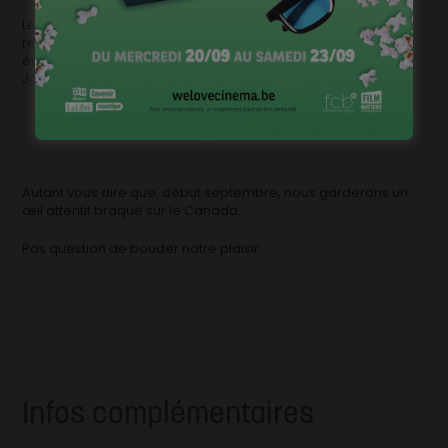
Le rôle principal du film est tenu par Chadwick Boseman,
révélé dans la série Persons Unknown (une saison de 13
épisodes), qui a ensuite confirmé son potentiel en incarnant
James Brown dans le biopic Get on up.
Autant vous dire que, début septembre, nous garderons un
œil attentif braqué sur le Canada.
Pas question de bouder notre plaisir…
Infos complémentaires