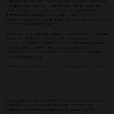
institution fermée. Retourner vivre chez ses parents n’est plus
une option, donc il va aller s’installer dans la famille de sa
tante. Il s’entend bien avec son cousin Sammy et se lie
d’amitié avec son copain John. Mais un soir, les choses
tournent mal et les concepts de trahison, loyauté et confiance
prennent toute leur importance.
La réalisatrice a coécrit le scénario avec Nico Leunen qui s’est
aussi occupé du montage. La musique est signée Johnny
Jewel qui a également travaillé sur Drive de Nicolas Winding
Refn et Lost River de Ryan Gosling. Le directeur de la
photographie est Frank van den Eende et le sound designer
est Michel Schöpping.
Ce film est coproduit par Prime Time (Flandre) et par Versus.
Deuxième long métrage de Peter Monsaert après le touchant
Offline
(deux Ensors pour les deux acteurs masculins
principaux Wim Wilalert et Mourade Zeguendi
)
,
Le Ciel