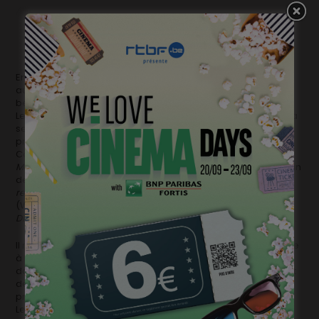
Enfin, mais encore, last but not least, cerise sur le pâteau un
autre habitué du festival sera également de la partie. Il est
belge, il est un peu dingue et on l’aime beaucoup.
Le réalisateur belge Fabrice Du Welz figurera en effet dans la
section « Vanguard » avec
Message from the King
, son
premier long-métrage réalisé aux États-Unis.
Coproduit par Entre chien et loup et Ink Factory Films (USA),
Message from the King
vise à renouer avec les polars de la fin
des années 60 et des années 70 comme
Le point de non-
retour/Point Blank
(John Boorman, 1967),
French Connection
(William Friedkin, 1971) et l’univers de Paul Schrader (
Taxi
Driver, Obsession
…). Toutes des références chères à Fabrice.
Il narre l’histoire de Jacob King, un Sud-Africain qui débarque
à Los Angeles à la recherche de sa sœur disparue. Étranger
dans un monde étrange, il a en poche 400 dollars et un billet
de retour qu’il devra honorer sept jours plus tard. Les
premières 24 heures lui apprennent que sa sœur est morte.
Le film raconte les six jours qui suivent.