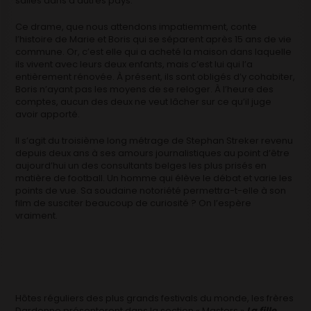
salles dans d’autres pays.
Ce drame, que nous attendons impatiemment, conte
l’histoire de Marie et Boris qui se séparent après 15 ans de vie
commune. Or, c’est elle qui a acheté la maison dans laquelle
ils vivent avec leurs deux enfants, mais c’est lui qui l’a
entièrement rénovée. À présent, ils sont obligés d’y cohabiter,
Boris n’ayant pas les moyens de se reloger. À l’heure des
comptes, aucun des deux ne veut lâcher sur ce qu’il juge
avoir apporté.
Il s’agit du troisième long métrage de Stephan Streker revenu
depuis deux ans à ses amours journalistiques au point d’être
aujourd’hui un des consultants belges les plus prisés en
matière de football. Un homme qui élève le débat et varie les
points de vue. Sa soudaine notoriété permettra-t-elle à son
film de susciter beaucoup de curiosité ? On l’espère
vraiment.
Hôtes réguliers des plus grands festivals du monde, les frères
Dardenne présenteront dans la section « Masters »
La fille