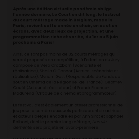
Après une édition virtuelle pandémie oblige
l’année dernière, Le Court en dit long, le festival
du court métrage made in Belgium, made in
Paris, revient cette année en chair, en os et en
écrans, avec deux lieux de projection, et une
programmation riche et variée, du 1er au 5 juin
prochains à Paris!
Ainsi, ce sont pas moins de 32 courts métrages qui
seront proposés en compétition, à l’attention du Jury
composé de Véro Cratzborn (Scénariste et
réalisatrice), Sheila O’Connor (Actrice, scénariste et
réalisatrice), Myriam Gast (Responsable du Fonds de
soutien Cinéma de la Région Ile-de-France), Geoffrey
Couët (Acteur et réalisateur) et Franck Finance-
Madureira (Critique de cinéma et programmateur).
Le festival, c’est également un atelier professionnel de
jeu pour la caméra auxquels participeront six actrices
et acteurs belges encadré.es par Ann Sirot et Raphaël
Balboni, dont le premier long métrage,
Une vie
démente
, sera projeté en avant-première.