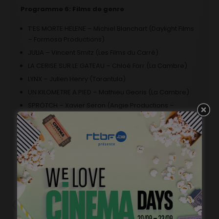
Programme 6: Films de genre
T’ES MORTE HELENE – Michiel Blanchart (Daylight Films
– Formosa Productions)
JULIA – Vincent Smitz (Les Films du Carré)
LA CERISE SUR LE GATEAU – Chloé Farr (La Cambre)
LYNX – Julien Henry (Tarantula)
UN KILOMETRE A PIED – Mathieu Georis (La Cambre)
SPRÖTCH – Xavier Seron (Angie Productions –
Helicotronc)
Précédent
Casting rôles principaux, « Le
Paradis » de Zéno Graton