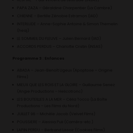
PAPA ZAZA – Géraldine Charpentier (La Cambre)
CHIENNE – Bertille Zénobie Estramon (IAD)
INTERLUDE – Anne-Sophie Antoine & Simon Themelin
(heaj)
LE SOMMEIL DU FLEUVE – Julien Bernard (IAD)
ACCORDS PERDUS – Charlotte Cristin (INSAS)
Programme 3 : Enfances
ABADA – Jean-Benoît Ugeux (Apoptose – Origine
Films)
MIEUX QUE LES ROIS ET LA GLOIRE – Guillaume Senez
(Angie Productions – Helicotronc)
LES BOUTEILLES A LA MER – Célia Tocco (La Boîte
Productions – Les Films du Nord)
JUILLET 96 – Michèle Jacob (Velvet Films)
POUSSIERE – Alessia Puli (Caméra-etc.)
LAPIN PERDU – Bertrand Lissoir (Cookies Films)