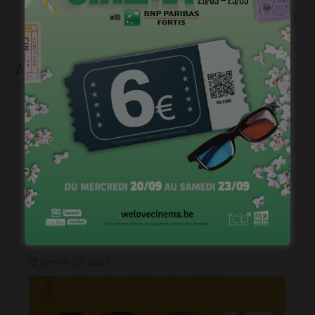
Suivant
« Tout court », programme du
14 avril 2021
Articles liés
Courts mais trash, le come back
janvier 23, 2023