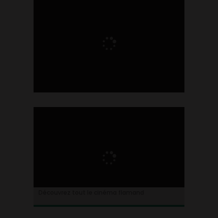
Ontdek alles over de Vlaamse cinema
Découvrez tout le cinéma flamand