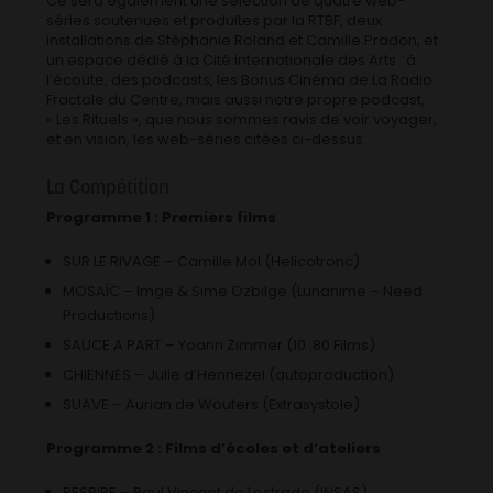
Ce sera également une sélection de quatre web-
séries soutenues et produites par la RTBF, deux
installations de Stéphanie Roland et Camille Pradon, et
un espace dédié à la Cité internationale des Arts : à
l’écoute, des podcasts, les Bonus Cinéma de La Radio
Fractale du Centre, mais aussi notre propre podcast,
« Les Rituels », que nous sommes ravis de voir voyager,
et en vision, les web-séries citées ci-dessus.
La Compétition
Programme 1 : Premiers films
SUR LE RIVAGE – Camille Mol (Helicotronc)
MOSAÏC – Imge & Sime Ozbilge (Lunanime – Need
Productions)
SAUCE A PART – Yoann Zimmer (10 :80 Films)
CHIENNES – Julie d’Hennezel (autoproduction)
SUAVE – Aurian de Wouters (Extrasystole)
Programme 2 : Films d’écoles et d’ateliers
RESPIRE – Paul Vincent de Lestrade (INSAS)