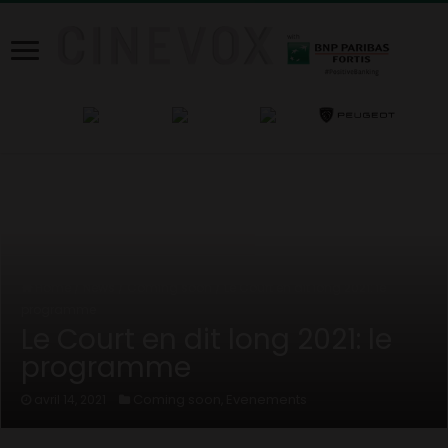
Home
/
News
/
Coming soon
/
Le Court en dit long 2021: le
programme
Le Court en dit long 2021: le
programme
Coming soon
Evenements
avril 14, 2021
,