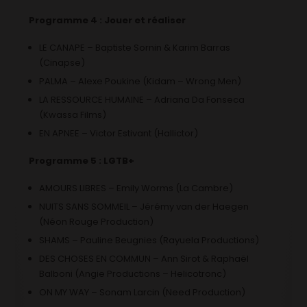
Programme 4 : Jouer et réaliser
LE CANAPE – Baptiste Sornin & Karim Barras
(Cinapse)
PALMA – Alexe Poukine (Kidam – Wrong Men)
LA RESSOURCE HUMAINE – Adriana Da Fonseca
(Kwassa Films)
EN APNEE – Victor Estivant (Hallictor)
Programme 5 : LGTB+
AMOURS LIBRES – Emily Worms (La Cambre)
NUITS SANS SOMMEIL – Jérémy van der Haegen
(Néon Rouge Production)
SHAMS – Pauline Beugnies (Rayuela Productions)
DES CHOSES EN COMMUN – Ann Sirot & Raphaël
Balboni (Angie Productions – Helicotronc)
ON MY WAY – Sonam Larcin (Need Production)