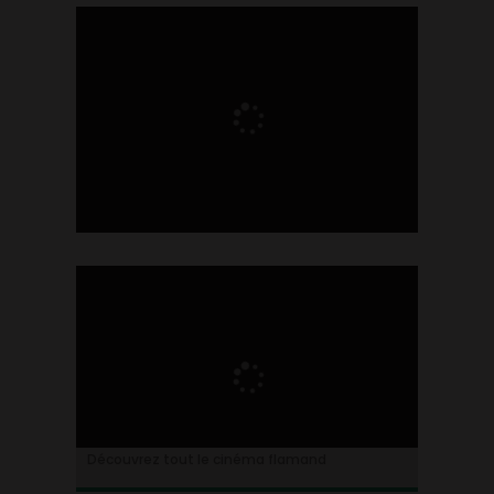
Ontdek alles over de Vlaamse cinema
Découvrez tout le cinéma flamand