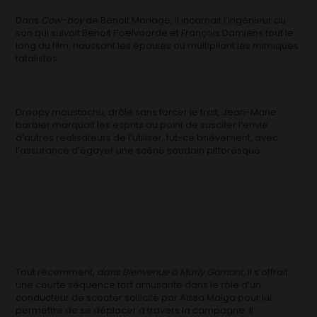
Dans
Cow-boy
de Benoit Mariage, il incarnait l’ingénieur du
son qui suivait Benoit Poelvoorde et François Damiens tout le
long du film, haussant les épaules ou multipliant les mimiques
fatalistes.
Droopy moustachu, drôle sans forcer le trait, Jean-Marie
barbier marquait les esprits au point de susciter l’envie
d’autres réalisateurs de l’utiliser, fut-ce brièvement, avec
l’assurance d’égayer une scène soudain pittoresque.
Tout récemment,
dans Bienvenue à Marly Gomont
, il s’offrait
une courte séquence fort amusante dans le rôle d’un
conducteur de scooter sollicité par Aïssa Maïga pour lui
permettre de se déplacer à travers la campagne. Il