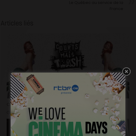
Le Québec au service de la
France
Articles liés
Courts mais trash, le come back
janvier 23, 2023