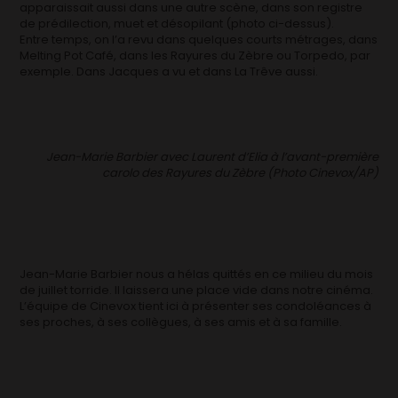
apparaissait aussi dans une autre scène, dans son registre
de prédilection, muet et désopilant (photo ci-dessus).
Entre temps, on l’a revu dans quelques courts métrages, dans
Melting Pot Café, dans les Rayures du Zèbre ou Torpedo, par
exemple. Dans Jacques a vu et dans La Trêve aussi.
Jean-Marie Barbier avec Laurent d’Elia à l’avant-première
carolo des Rayures du Zèbre (Photo Cinevox/AP)
Jean-Marie Barbier nous a hélas quittés en ce milieu du mois
de juillet torride. Il laissera une place vide dans notre cinéma.
L’équipe de Cinevox tient ici à présenter ses condoléances à
ses proches, à ses collègues, à ses amis et à sa famille.