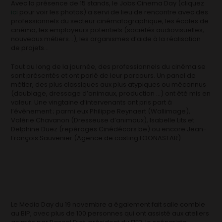
Avec la présence de 15 stands, le Jobs Cinema Day (cliquez
ici
pour voir les photos) a servi de lieu de rencontre avec des
professionnels du secteur cinématographique, les écoles de
cinéma, les employeurs potentiels (sociétés audiovisuelles,
nouveaux métiers…), les organismes d’aide à la réalisation
de projets…
Tout au long de la journée, des professionnels du cinéma se
sont présentés et ont parlé de leur parcours. Un panel de
métier, des plus classiques aux plus atypiques ou méconnus
(doublage, dressage d’animaux, production …) ont été mis en
valeur. Une vingtaine d’intervenants ont pris part à
l’évènement ; parmi eux Philippe Reynaert (Wallimage),
Valérie Chavanon (Dresseuse d’animaux), Isabelle Lits et
Delphine Duez (repérages Cinédécors.be) ou encore Jean-
François Sauvenier (Agence de casting LOONASTAR)…
Le Media Day du 19 novembre a également fait salle comble
au BIP, avec plus de 100 personnes qui ont assisté aux ateliers