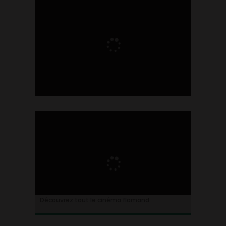
Ontdek alles over de Vlaamse cinema
Découvrez tout le cinéma flamand