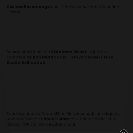
Cosima Bevernaege
dans
Les Amoureuses
de Catherine
Cosme
Sous la présidence de
Stéphane Bissot,
le jury était
composé de
Babetida Sadjo, Tom Audenaert
et de
Souâd Belhaddad.
Pour les prix de la Compétition Ciné Jeunes, le prix du jury est
revenu à
Yaar
de
Simon Gillard
et le prix de la meilleure
RÉALISATION à L’Infini de Lukas Dhont.