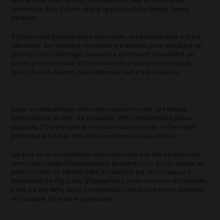
animés par Pascal Diot, président du FIFB, le scénariste
américain Bob Swaim et par la productrice belge Diana
Elbaum.
À travers les thématiques abordées, les participants ont pu
découvrir de manière concrète les étapes pour produire un
premier long métrage ou encore comment soumettre un
projet professionnel. Et c’est avec le passionnant master
class de Bob Swaim que cette journée s’est clôturée.
Suite au relèvement de la menace terroriste, le Festival
International du Film de Bruxelles (FIFB) initialement prévu
jusqu’au 21 novembre a malheureusement dû se terminer
prématurément et annuler sa cérémonie de clôture.
Les prix de la compétition internationale ont été néanmoins
remis aux invités internationaux présents lors d’une soirée en
petit comité. Le GRAND PRIX du Festival est ainsi revenu à
Bambanti
de Zig Zulay (Philippines), mais comme d’habitude,
c’est sur les films de la compétition belge que notre attention
se focalise. En voici le palmarès.