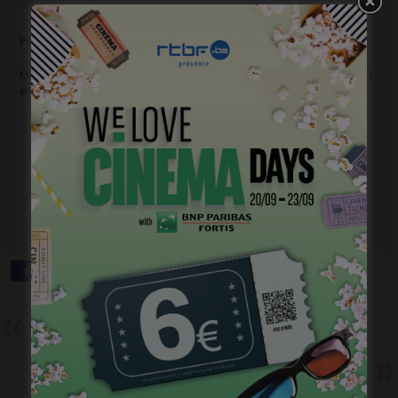
Présidente du jury Ciné Jeunes : Katia Peignois
Membres : Lara Parmentier, Corantin Lahouste, Leah Nehmert
et Charlie Balanganayi
Précédent
MIni miss et court métrage
Suivant
La Trois organise une partouze
dans une chambre noire. Pour