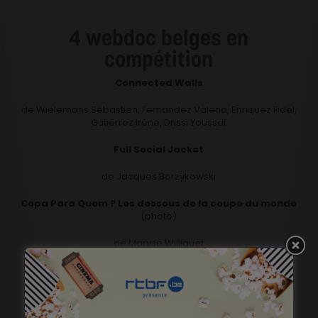
4 webdoc belges en
compétition
Connected Walls
de Wielemans Sébastien, Fernandez Valeria, Enriquez Fidel,
Gutiérrez Irène, Drissi Youssef
Full Social Jacket
de Jacques Borzykowski
Copa Para Quem ? Les dessous de la coupe du monde
(photo)
de Maryse Williquet
Salauds de pauvres
de Patrick Severin