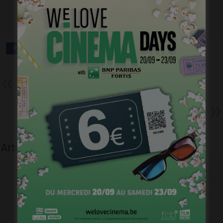
Infos sur les web-documentaires sélectionnés:
http://festivalmillenium.org/fr/selection
Précédent
La photo du jour n°2 – vendredi
20 mars 2015
Suivant
La photo du jour – lundi 23
mars 2015
Articles liés