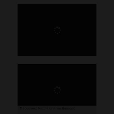
Ontdek alles over de Vlaamse cinema
Découvrez tout le cinéma flamand