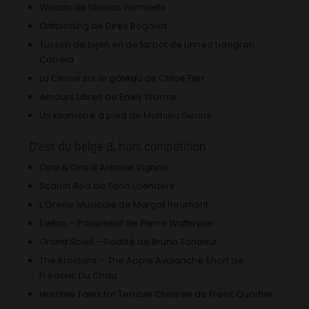
Woods de Nicolas Gemoets
Ontbinding de Dires Bogaert
Tussen de bijen en de tarbot de Linnea Lidegran
Correia
La Cerise sur le gâteau de Chloé Farr
Amours Libres de Emily Worms
Un kilomètre à pied de Mathieu Georis
C’est du belge 3, hors compétition
Opa & Omi d’Antoine Vignon
Scarlet Red de Toon Loenders
L’Oreille Musicale de Margot Reumont
Elefan – Pavement de Pierre Watteyne
Grand Soleil – Réalité de Bruno Tondeur
The Krostons – The Apple Avalanche Short de
Frédéric Du Chau
Horrible Tales for Terrible Children de Freek Quartier