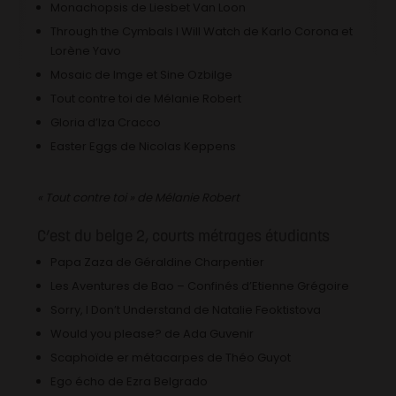
Monachopsis de Liesbet Van Loon
Through the Cymbals I Will Watch de Karlo Corona et
Lorène Yavo
Mosaic de Imge et Sine Ozbilge
Tout contre toi de Mélanie Robert
Gloria d’Iza Cracco
Easter Eggs de Nicolas Keppens
« Tout contre toi » de Mélanie Robert
C’est du belge 2, courts métrages étudiants
Papa Zaza de Géraldine Charpentier
Les Aventures de Bao – Confinés d’Etienne Grégoire
Sorry, I Don’t Understand de Natalie Feoktistova
Would you please? de Ada Guvenir
Scaphoïde er métacarpes de Théo Guyot
Ego écho de Ezra Belgrado