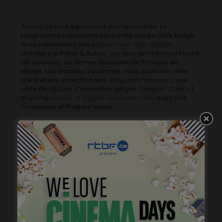
Anima, ce sont également des rencontres. Le
programme Futuranima sera cette année 100% belge,
avec notamment une
Masterclass Stop-Motion
,
animée par Patar & Aubier, qui vous emmèneront dans
les coulisses du dernier épisodes de Panique au
village, Les Grandes Vacances, mais aussi une série
d’entretiens exceptionnels,
Belgian Filmmakers
, une
visite de studios d’animation belges (
Belgian Studios
)
et un
Panorama of Belgian Animation Film
avec Dick
Tomasovic et Philippe Moins.
La billetterie est d’ores et déjà ouverte, rendez-vous sur
le site d’Anima
!