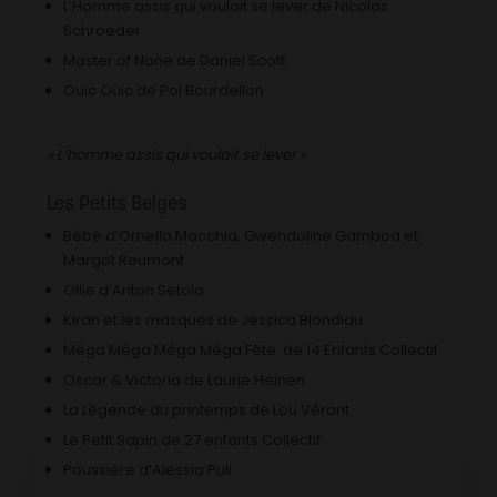
L’Homme assis qui voulait se lever de Nicolas
Schroeder
Master of None de Daniel Scott
Ouic Ouic de Pol Bourdellon
« L’homme assis qui voulait se lever »
Les Petits Belges
Bébé d’Ornella Macchia, Gwendoline Gamboa et
Margot Reumont
Ollie d’Anton Setola
Kiran et les masques de Jessica Blondiau
Méga Méga Méga Méga Fête de 14 Enfants Collectif
Oscar & Victoria de Laurie Heinen
La Légende du printemps de Lou Vérant
Le Petit Sapin de 27 enfants Collectif
Poussière d’Alessia Puli