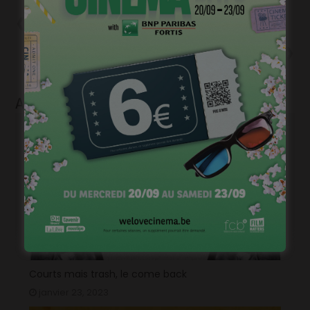
Précédent
Casting ados long métrage
Suivant
10 nouveaux longs métrages
entrent en production
Articles liés
Courts mais trash, le come back
janvier 23, 2023