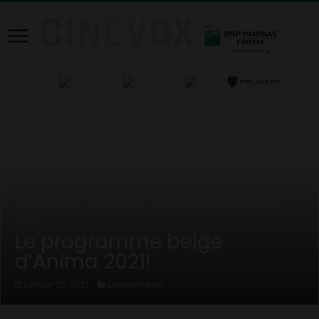
Home
/
News
/
Evenements
/
Le programme belge d’Anima
2021!
Le programme belge
d’Anima 2021!
Evenements
janvier 29, 2021