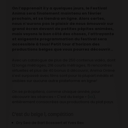
On l’apprenait il y a quelques jours, le Festival
Anima sera finalement maintenu en février
prochain, et se tiendra en ligne. Alors certes,
nous n’aurons pas le plaisir de nous émouvoir sur
grand écran devant de petites pépites animées,
mais voyons le bon côté des choses, l’attrayante
et exigeante programmation du festival sera
accessible à tous! Petit tour d’horizon des
productions belges que vous pourrez découvrir…
Avec un catalogue de plus de 250 contenus vidéo, dont
12 longs métrages, 216 courts métrages, 15 rencontres
virtuelles et plus de 40 bonus à découvrir, Anima Online
s’est surpassé avec films sont pour la plupart inédits et
visibles sur aucune autre plateforme en ligne!
On se précipitera, comme chaque année, pour
découvrir les séances « C’est du belge » (
ici
),
entièrement consacrées aux productions du plat pays.
C’est du belge 1, compétition
Dry Sea de Bart Bossaert et Yves Bex