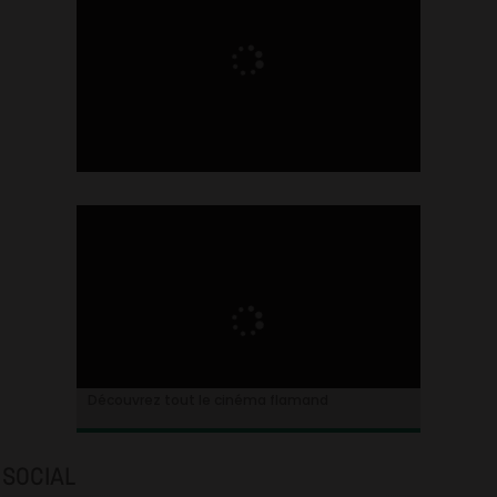
Ontdek alles over de Vlaamse cinema
Découvrez tout le cinéma flamand
SOCIAL