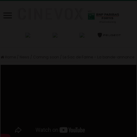
Home
/
News
/
Coming soon
/
Le Sac de Farine – La bande-annonce