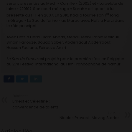
seront présentés au Med : « Camille » (2002) et « La pelote de
laine » (2010). Son court métrage « Sarah » est quant à lui
er
présenté au FIFF en 2007. En 2010, Kadija tourne son 1
long
métrage « Le Sac de farine » au Maroc avec Hafsia Herzi dans
le rôle principal.
Avec Hafsia Herzi, Hiam Abbas, Mehdi Dehbi, Rania Mellouli,
Smain Fairouze, Souad Saber, Abderraouf Abderraouf,
Hassan Foulane, Fairouze Amiri
Le Sac de Farine
est projeté pour la première fois en Belgique
au 27e Festival International du Film Francophone de Namur
Précédent
Ernest et Célestine :
convergence de talents…
Suivant
Nicolas Provost : Moving Stories
Articles liés