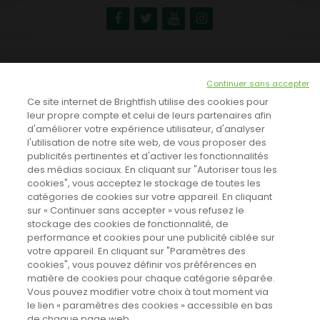
NEWSLETTER
Continuer sans accepter
INSCRIVEZ-VOUS ICI!
Ce site internet de Brightfish utilise des cookies pour
leur propre compte et celui de leurs partenaires afin
d'améliorer votre expérience utilisateur, d'analyser
l'utilisation de notre site web, de vous proposer des
TOUTES LES NEWS
publicités pertinentes et d'activer les fonctionnalités
des médias sociaux. En cliquant sur "Autoriser tous les
cookies", vous acceptez le stockage de toutes les
catégories de cookies sur votre appareil. En cliquant
CINEVOX SUR FACEBOOK
sur « Continuer sans accepter » vous refusez le
stockage des cookies de fonctionnalité, de
performance et cookies pour une publicité ciblée sur
votre appareil. En cliquant sur "Paramètres des
cookies", vous pouvez définir vos préférences en
matière de cookies pour chaque catégorie séparée.
Vous pouvez modifier votre choix à tout moment via
le lien « paramètres des cookies » accessible en bas
de chaque page web.