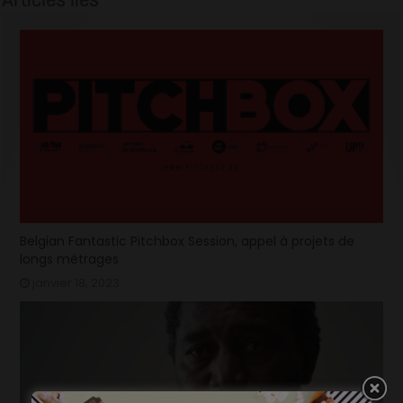
Belgian Fantastic Pitchbox Session, appel à projets de
longs métrages
janvier 18, 2023