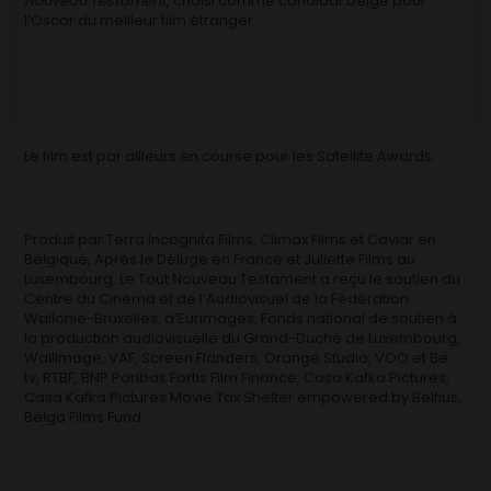
Nouveau Testament
, choisi comme candidat belge pour
l’Oscar du meilleur film étranger.
Le film est par ailleurs en course pour les Satellite Awards.
Produit par Terra Incognita Films, Climax Films et Caviar en
Belgique, Après le Déluge en France et Juliette Films au
Luxembourg, Le Tout Nouveau Testament a reçu le soutien du
Centre du Cinéma et de l’Audiovisuel de la Fédération
Wallonie-Bruxelles, d’Eurimages, Fonds national de soutien à
la production audiovisuelle du Grand-Duché de Luxembourg,
Wallimage, VAF, Screen Flanders, Orange Studio, VOO et Be
tv, RTBF, BNP Paribas Fortis Film Finance, Casa Kafka Pictures,
Casa Kafka Pictures Movie Tax Shelter empowered by Belfius,
Belga Films Fund.