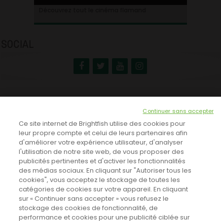
Ontdek alles over de Vlaamse cinema
Découvrez tout le cinéma flamand
SOCIAL
NEWSLETTER
Continuer sans accepter
INSCRIVEZ-VOUS ICI!
Ce site internet de Brightfish utilise des cookies pour
leur propre compte et celui de leurs partenaires afin
d'améliorer votre expérience utilisateur, d'analyser
l'utilisation de notre site web, de vous proposer des
TOUTES LES NEWS
publicités pertinentes et d'activer les fonctionnalités
des médias sociaux. En cliquant sur "Autoriser tous les
cookies", vous acceptez le stockage de toutes les
catégories de cookies sur votre appareil. En cliquant
CINEVOX SUR FACEBOOK
sur « Continuer sans accepter » vous refusez le
stockage des cookies de fonctionnalité, de
performance et cookies pour une publicité ciblée sur