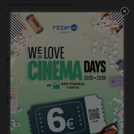
Liev Schreiber pour
Ray Donovan
Meilleure série comique
Casual
Mozart in the Jungle
Orange is the New Black
Silicon Valley
Transparent
Veep
Meilleur acteur dans un téléfilm ou mini-série
Idris Elba pour
Luther
Oscar Isaac pour
Show Me a Hero
David Oyelowo pour Nightingale
Mark Rylance pour
Wolf Hall
Patrick Wilson pour
Fargo
Meilleure actrice dans une série comique
Rachel Bloom pour
Crazy Ex-Girlfriend
Jamie Lee Curtis pour
Scream Queens
Julia Louis Dreyfus pour
Veep
Gina Rodriguez pour
Jane the Virgin
Lily Tomlin pour
Grace & Frankie