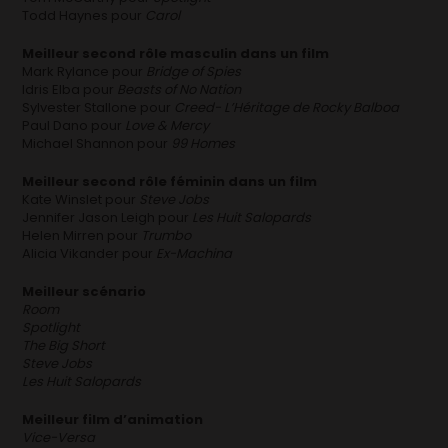
Todd Haynes pour
Carol
Meilleur second rôle masculin dans un film
Mark Rylance pour
Bridge of Spies
Idris Elba pour
Beasts of No Nation
Sylvester Stallone pour
Creed- L’Héritage de Rocky Balboa
Paul Dano pour
Love & Mercy
Michael Shannon pour
99 Homes
Meilleur second rôle féminin dans un film
Kate Winslet pour
Steve Jobs
Jennifer Jason Leigh pour
Les Huit Salopards
Helen Mirren pour
Trumbo
Alicia Vikander pour
Ex-Machina
Meilleur scénario
Room
Spotlight
The Big Short
Steve Jobs
Les Huit Salopards
Meilleur film d’animation
Vice-Versa