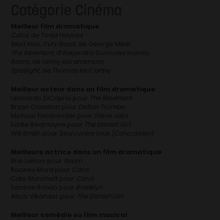
Catégorie Cinéma
Meilleur film dramatique
Carol
, de Todd Haynes
Mad Max : Fury Road
, de George Miller
The Revenant
, d’Alejandro Gonzalez Inarritu
Room
, de Lenny Abrahamson
Spotlight
, de Thomas McCarthy
Meilleur acteur dans un film dramatique
Leonardo DiCaprio pour
The Revenant
Bryan Cranston pour
Dalton Trumbo
Michael Fassbender pour
Steve Jobs
Eddie Redmayne pour
The Danish Girl
Will Smith pour
Seul contre tous (Concussion)
Meilleure actrice dans un film dramatique
Brie Larson pour
Room
Rooney Mara pour
Carol
Cate Blanchett pour
Carol
Saoirse Ronan pour
Brooklyn
Alicia Vikander pour
The Danish Girl
Meilleur comédie ou film musical