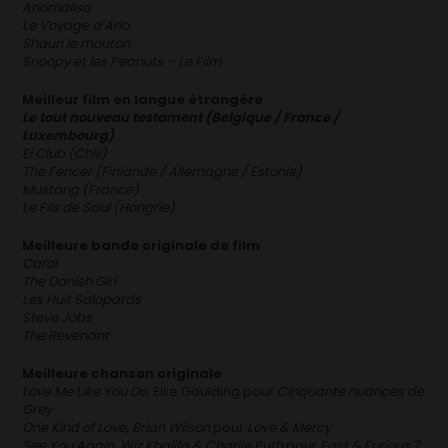
Anomalisa
Le Voyage d’Arlo
Shaun le mouton
Snoopy et les Peanuts – Le Film
Meilleur film en langue étrangère
Le tout nouveau testament (Belgique / France /
Luxembourg)
El Club (Chili)
The Fencer (Finlande / Allemagne / Estonie)
Mustang (France)
Le Fils de Saul (Hongrie)
Meilleure bande originale de film
Carol
The Danish Girl
Les Huit Salopards
Steve Jobs
The Revenant
Meilleure chanson originale
Love Me Like You Do,
Ellie Goulding pour
Cinquante nuances de
Grey
One Kind of Love, Brian Wilson
pour
Love & Mercy
See You Again, Wiz Khalifa & Charlie Puth
pour
Fast & Furious 7