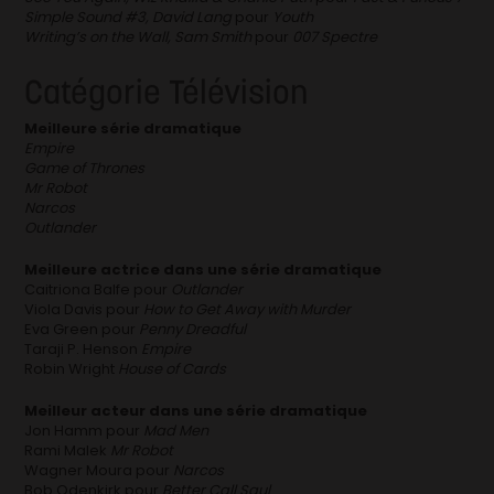
Simple Sound #3, David Lang
pour
Youth
Writing’s on the Wall, Sam Smith
pour
007 Spectre
Catégorie Télévision
Meilleure série dramatique
Empire
Game of Thrones
Mr Robot
Narcos
Outlander
Meilleure actrice dans une série dramatique
Caitriona Balfe pour
Outlander
Viola Davis pour
How to Get Away with Murder
Eva Green pour
Penny Dreadful
Taraji P. Henson
Empire
Robin Wright
House of Cards
Meilleur acteur dans une série dramatique
Jon Hamm pour
Mad Men
Rami Malek
Mr Robot
Wagner Moura pour
Narcos
Bob Odenkirk pour
Better Call Saul