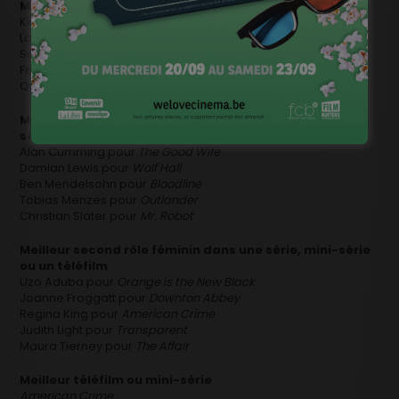
Meilleure actrice dans un téléfilm ou mini-série
Kirsten Dunst pour
Fargo
Lady Gaga pour
American Horror Story
Sarah Hay pour
Flesh and Bone
Felicity Huffman pour
American Crime
Queen Latifa pour
Bessie
Meilleur second rôle masculin dans une série, mini-
série ou un téléfilm
Alan Cumming pour
The Good Wife
Damian Lewis pour
Wolf Hall
Ben Mendelsohn pour
Bloodline
Tobias Menzes pour
Outlander
Christian Slater pour
Mr. Robot
Meilleur second rôle féminin dans une série, mini-série
ou un téléfilm
Uzo Aduba pour
Orange is the New Black
Joanne Froggatt pour
Downton Abbey
Regina King pour
American Crime
Judith Light pour
Transparent
Maura Tierney pour
The Affair
Meilleur téléfilm ou mini-série
American Crime