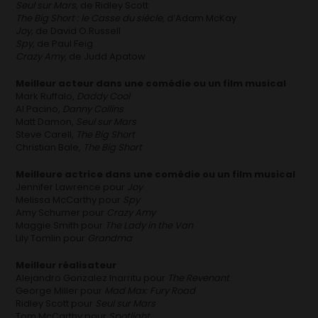
Seul sur Mars
, de Ridley Scott
The Big Short : le Casse du siècle
, d’Adam McKay
Joy,
de David O.Russell
Spy
, de Paul Feig
Crazy Amy,
de Judd Apatow
Meilleur acteur dans une comédie ou un film musical
Mark Ruffalo,
Daddy Cool
Al Pacino,
Danny Collins
Matt Damon,
Seul sur Mars
Steve Carell,
The Big Short
Christian Bale,
The Big Short
Meilleure actrice dans une comédie ou un film musical
Jennifer Lawrence pour
Joy
Melissa McCarthy pour
Spy
Amy Schumer pour
Crazy Amy
Maggie Smith pour
The Lady in the Van
Lily Tomlin pour
Grandma
Meilleur réalisateur
Alejandro Gonzalez Inarritu pour
The Revenant
George Miller pour
Mad Max: Fury Road
Ridley Scott pour
Seul sur Mars
Tom McCarthy pour
Spotlight