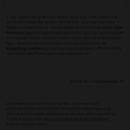
C’est l’heure des premiers bilans alors que s’est clôturé ce
vendredi Le Marché du film de Cannes. Seul représentant
belge en sélection,
Le Tout Nouveau Testament
de
Jaco Van
Dormae
l figure d’ores et déjà parmi les films qui auront affolé
la Croisette toutes sections confondues, tant au niveau public
que critique et professionnel. Les longues minutes de
standing ovation
qui ont suivi les projections officielles à la
Quinzaine des Réalisateurs donnaient le ton.
(Photo : © J.P.Malherbe/N.L.P)
Les projections au marché du film, destinées aux
professionnels n’étaient pas en reste puisque celles-ci
affichèrent complet, obligeant le vendeur international, Le
Pacte à improviser des projections pour les acheteurs
frustrés sur son stand.