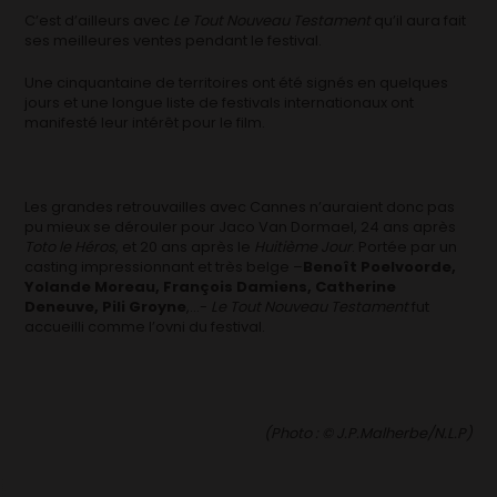
C’est d’ailleurs avec
Le Tout Nouveau Testament
qu’il aura fait
ses meilleures ventes pendant le festival.
Une cinquantaine de territoires ont été signés en quelques
jours et une longue liste de festivals internationaux ont
manifesté leur intérêt pour le film.
Les grandes retrouvailles avec Cannes n’auraient donc pas
pu mieux se dérouler pour Jaco Van Dormael, 24 ans après
Toto le Héros
, et 20 ans après le
Huitième Jour
. Portée par un
casting impressionnant et très belge –
Benoît Poelvoorde,
Yolande Moreau, François Damiens, Catherine
Deneuve, Pili Groyne
,…-
Le Tout Nouveau Testament
fut
accueilli comme l’ovni du festival.
(Photo : © J.P.Malherbe/N.L.P)