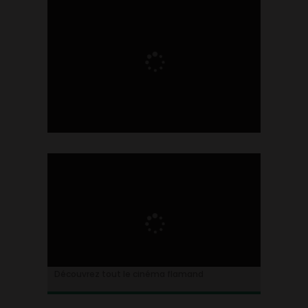
Ontdek alles over de Vlaamse cinema
Découvrez tout le cinéma flamand