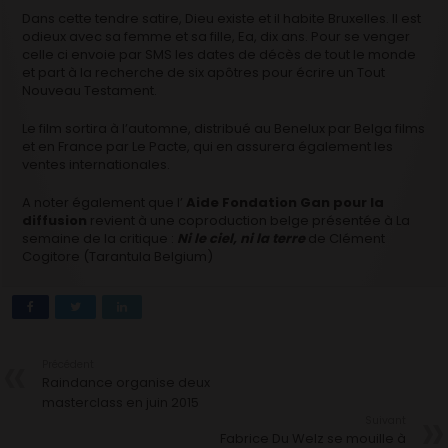
Dans cette tendre satire, Dieu existe et il habite Bruxelles. Il est
odieux avec sa femme et sa fille, Ea, dix ans. Pour se venger
celle ci envoie par SMS les dates de décès de tout le monde
et part à la recherche de six apôtres pour écrire un Tout
Nouveau Testament.
Le film sortira à l’automne, distribué au Benelux par Belga films
et en France par Le Pacte, qui en assurera également les
ventes internationales.
A noter également que l’
Aide Fondation Gan pour la
diffusion
revient à une coproduction belge présentée à La
semaine de la critique :
Ni le ciel, ni la terre
de Clément
Cogitore (Tarantula Belgium)
Précédent
Raindance organise deux
masterclass en juin 2015
Suivant
Fabrice Du Welz se mouille à