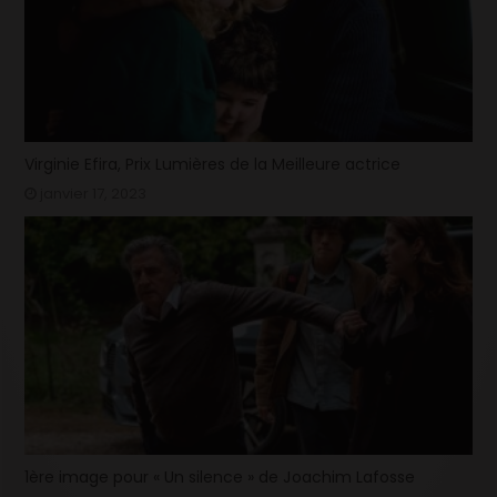
Virginie Efira, Prix Lumières de la Meilleure actrice
janvier 17, 2023
1ère image pour « Un silence » de Joachim Lafosse