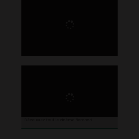
Ontdek alles over de Vlaamse cinema
Découvrez tout le cinéma flamand