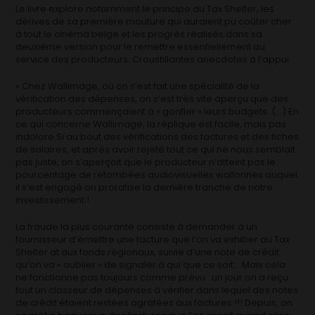
Le livre explore notamment le principe du Tax Shelter, les
dérives de sa première mouture qui auraient pu coûter cher
à tout le cinéma belge et les progrès réalisés dans sa
deuxième version pour le remettre essentiellement au
service des producteurs. Croustillantes anecdotes à l’appui …
« Chez Wallimage, où on s’est fait une spécialité de la
vérification des dépenses, on s’est très vite aperçu que des
producteurs commençaient à « gonfler » leurs budgets. (…) En
ce qui concerne Wallimage, la réplique est facile, mais pas
indolore Si au bout des vérifications des factures et des fiches
de salaires, et après avoir rejeté tout ce qui ne nous semblait
pas juste, on s’aperçoit que le producteur n’atteint pas le
pourcentage de retombées audiovisuelles wallonnes auquel
il s’est engagé on proratise la dernière tranche de notre
investissement !
La fraude la plus courante consiste à demander à un
fournisseur d’émettre une facture que l’on va exhiber au Tax
Shelter at aux fonds régionaux, suivie d’une note de crédit
qu’on va « oublier » de signaler à qui que ce soit… Mais cela
ne fonctionne pas toujours comme prévu : un jour on a reçu
tout un classeur de dépenses à vérifier dans lequel des notes
de crédit étaient restées agrafées aux factures !!! Depuis, on