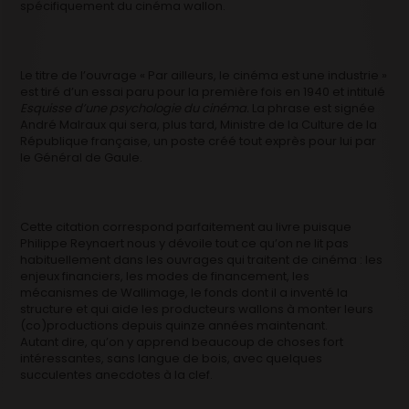
spécifiquement du cinéma wallon.
Le titre de l’ouvrage « Par ailleurs, le cinéma est une industrie »
est tiré d’un essai paru pour la première fois en 1940 et intitulé
Esquisse d’une psychologie du cinéma.
La phrase est signée
André Malraux qui sera, plus tard, Ministre de la Culture de la
République française, un poste créé tout exprès pour lui par
le Général de Gaule.
Cette citation correspond parfaitement au livre puisque
Philippe Reynaert nous y dévoile tout ce qu’on ne lit pas
habituellement dans les ouvrages qui traitent de cinéma : les
enjeux financiers, les modes de financement, les
mécanismes de Wallimage, le fonds dont il a inventé la
structure et qui aide les producteurs wallons à monter leurs
(co)productions depuis quinze années maintenant.
Autant dire, qu’on y apprend beaucoup de choses fort
intéressantes, sans langue de bois, avec quelques
succulentes anecdotes à la clef.