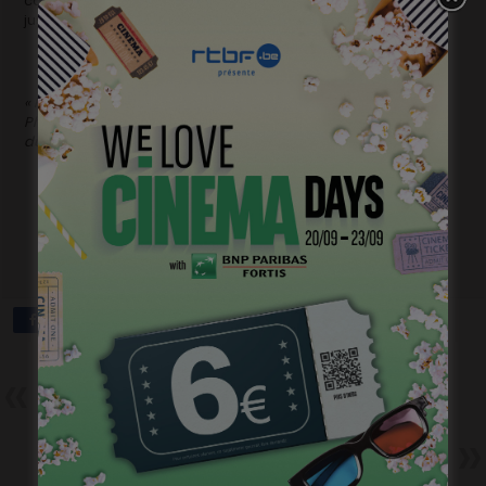
coulisses du cinéma belge…où personne ne nous avait invités
jusque-là.
« Par ailleurs, le cinéma est une industrie », un entretien avec
Philippe Reynaert mené par Jacques Breydael – Les éditions
du CEP, 14 euros
Précédent
19e Brussels Short Film festival –
le palmarès
Suivant
Cinevox #50 – Mai 2016 –
L’économie du couple