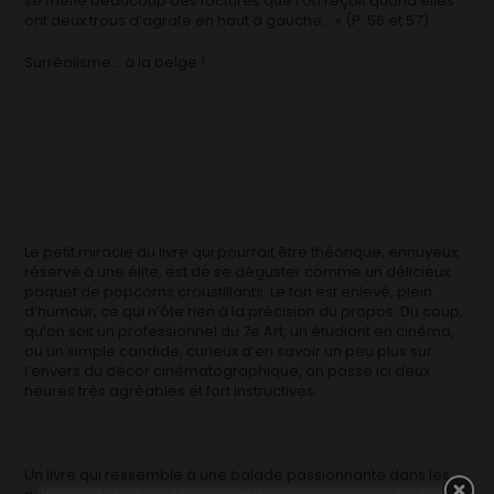
se méfie beaucoup des factures que l’on reçoit quand elles
ont deux trous d’agrafe en haut à gauche… » (P. 56 et 57)
Surréalisme… à la belge !
Le petit miracle du livre qui pourrait être théorique, ennuyeux,
réservé à une élite, est de se déguster comme un délicieux
paquet de popcorns croustillants. Le ton est enlevé, plein
d’humour, ce qui n’ôte rien à la précision du propos. Du coup,
qu’on soit un professionnel du 7e Art, un étudiant en cinéma,
ou un simple candide, curieux d’en savoir un peu plus sur
l’envers du décor cinématographique, on passe ici deux
heures très agréables et fort instructives.
Un livre qui ressemble à une balade passionnante dans les