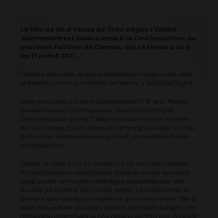
Le film de fin d’étude de Théo Dégen
L’Enfant
salamandre
est sélectionné à la Cinéfondation du
prochain Festival de Cannes, qui se tiendra du 6
au 17 juillet 2021 .
L’année dernière, le jeune réalisateur belge avait déjà
présenté un film au Festival de Namur,
L’isola dei Sogni.
Que quoi parle
L’Enfant Salamandre?
A 15 ans, Florian
pense pouvoir communiquer avec les morts par
l’intermédiaire du feu. Cette obsession en fait la risée
de son village, perdu dans la campagne belge. Un jour,
à force de s’entendre dire qu’il est un monstre, Florian
en devient un.
Créée en 1998 pour la recherche de nouveaux talents,
la Cinéfondation sélectionne chaque année quinze à
vingt courts et moyens métrages présentés par des
écoles de cinéma du monde entier. La section met en
lumière des talents prometteurs du monde entier. Elle a
déjà accueilli de plusieurs jeunes cinéastes belges. On
retiendra notamment le prix obtenu en 2017 par
Paul est