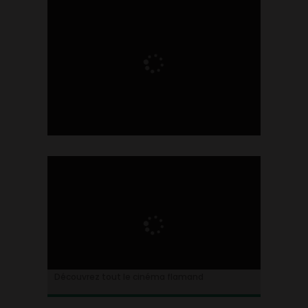
Ontdek alles over de Vlaamse cinema
Découvrez tout le cinéma flamand