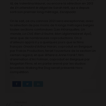
là
, de Valentina Maurel, ou encore la sélection en 2013
de
En attendant le dégel
de Sarah Hirtt, qui a depuis
sorti son premier long métrage,
Escapada
.
On le sait, ce cru cannois 2021 sera exceptionnel, avec
la sélection de pas moins de 6 longs métrages belges
toutes sections confondues (
Les Intranquilles, Un
monde, La Civil, Rien à foutre, Mon Légionnaire
et
Aya
),
ainsi que de nombreuses coproductions. On a
d’ailleurs appris il y a quelques jours que le films
français
Onoda
d’Arthur Harari, coproduit en Belgique
par Frakas Production, ferait l’ouverture de la section Un
certain regard, et que
Where Is Anne Frank?
, film
d’animation d’Ari Folman, coproduit en Belgique par
Magellan Films, et en partie animé par les studios
bruxellois Walking the Dog serait présenté Hors
compétition.
Précédent