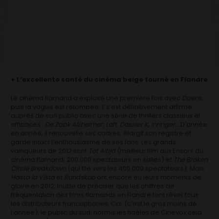
+ L’excellente santé du cinéma belge tourné en Flandre
Le cinéma flamand a explosé une première fois avec
Daens,
puis la vague est retombée. Il s’est définitivement affirmé
auprès de son public avec une série de thrillers classieux et
efficaces :
De Zaak Alzheimer, Loft, Dossier K, Inringer…
D’année
en année, il renouvelle ses cadres, élargit son registre et
garde intact l’enthousiasme de ses fans. Les grands
vainqueurs de 2012 sont
Tot Altijd
(meilleur film aux Ensors du
cinéma flamand; 200.000 spectateurs en salles) et
The Broken
Circle Breakdown
(qui file vers les 400.000 spectateurs). Mais
Hasta la Vista
et
Rundskop
ont encore eu leurs moments de
gloire en 2012. Inutile de préciser que les chiffres de
fréquentation des films flamands en Flandre font rêver tous
les distributeurs francophones. Car (c’est le gros moins de
l’année), le public du sud, hormis les fidèles de Cinevox cela