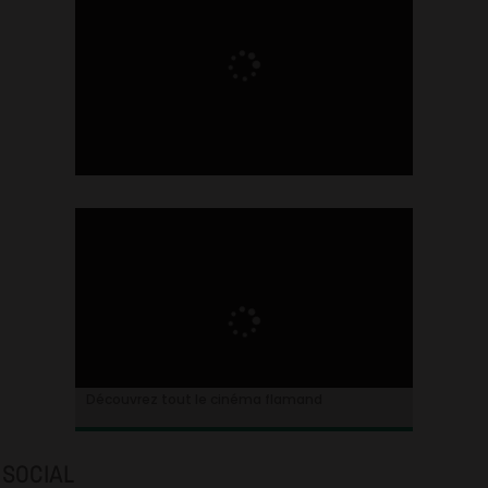
Ontdek alles over de Vlaamse cinema
Découvrez tout le cinéma flamand
SOCIAL