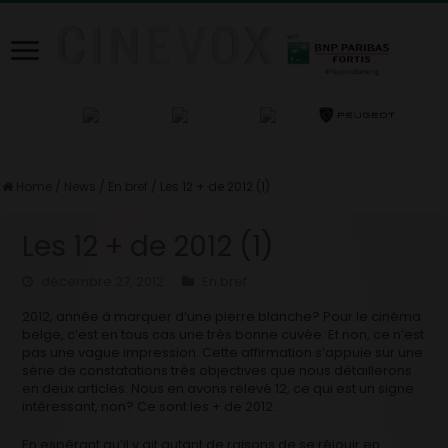
Home
/
News
/
En bref
/
Les 12 + de 2012 (1)
Les 12 + de 2012 (1)
décembre 27, 2012
En bref
2012, année à marquer d’une pierre blanche? Pour le cinéma
belge, c’est en tous cas une très bonne cuvée. Et non, ce n’est
pas une vague impression. Cette affirmation s’appuie sur une
série de constatations très objectives que nous détaillerons
en deux articles. Nous en avons relevé 12, ce qui est un signe
intéressant, non? Ce sont les + de 2012.
En espérant qu’il y ait autant de raisons de se réjouir en