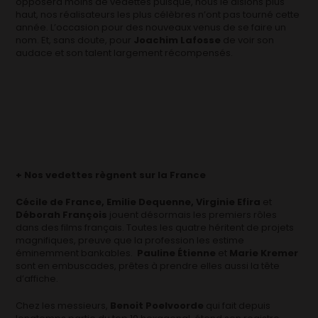
opposera moins de vedettes puisque, nous le disions plus
haut, nos réalisateurs les plus célèbres n’ont pas tourné cette
année. L’occasion pour des nouveaux venus de se faire un
nom. Et, sans doute, pour
Joachim Lafosse
de voir son
audace et son talent largement récompensés.
+ Nos vedettes règnent sur la France
Cécile de France, Emilie Dequenne, Virginie Efira
et
Déborah François
jouent désormais les premiers rôles
dans des films français. Toutes les quatre héritent de projets
magnifiques, preuve que la profession les estime
éminemment bankables.
Pauline Étienne
et
Marie Kremer
sont en embuscades, prêtes à prendre elles aussi la tête
d’affiche.
Chez les messieurs,
Benoit Poelvoorde
qui fait depuis