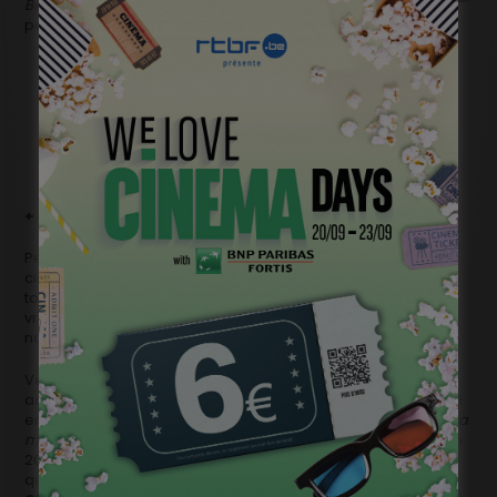
Beroemd
de Dominique Deruddere en 2000. Bravo pour la
parité linguistique, 100% respectée.
+ La comédie fait son trou
Pendant très longtemps, on a taxé le cinéma belge de
cinéma social, ennuyeux, intello. C’était caricatural bien sûr,
totalement immérité. Mais ça s’expliquait par l’absence de
vraies comédies écrites, réalisées ou (co)produites chez
nous.
Venu de France,
Il était une fois une fois
emmené par deux
acteurs belges a allumé la mèche. Du coup
BXL/USA
est sorti
en salles pendant quelques semaines.
Une Chanson pour ma
mère, Morrocan Gigolos
et
Je te survivrai
qu’on découvrira en
2013 et 2014 comptent bien populariser le genre. Et ce n’est
qu’un début :
Xavier Diskeuve
tournera l’été prochain,