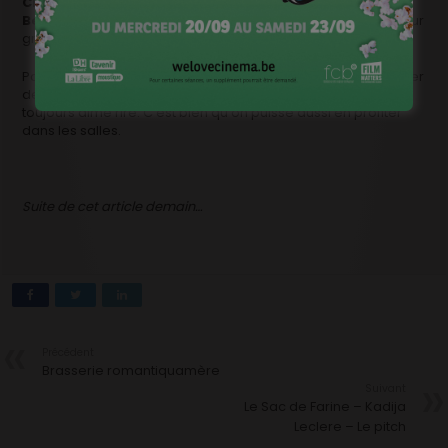
Charlie Dupont
prépare son premier long,
Gaëtan
Bevernaege
(BXL/USA) pourrait bientôt signer ses débuts sur
grands écrans.
Pour l’instant, ces films ont encore un peu de mal à décrocher
des aides, mais les mentalités changent. En Belgique, on a
toujours aimé rire. C’est bien qu’on puisse aussi en profiter
dans les salles.
Suite de cet article demain…
Précédent
Brasserie romantiquamère
Suivant
Le Sac de Farine – Kadija
Leclere – Le pitch