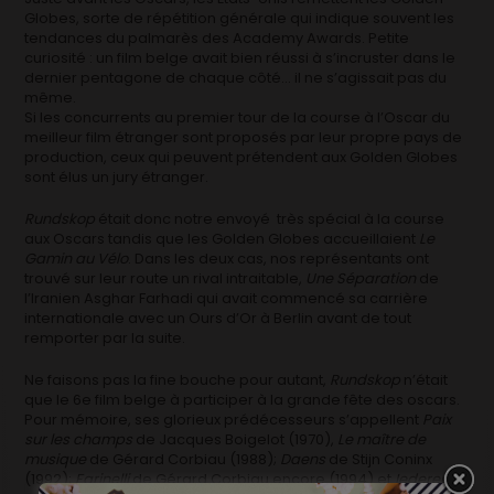
Globes, sorte de répétition générale qui indique souvent les
tendances du palmarès des Academy Awards. Petite
curiosité : un film belge avait bien réussi à s’incruster dans le
dernier pentagone de chaque côté… il ne s’agissait pas du
même.
Si les concurrents au premier tour de la course à l’Oscar du
meilleur film étranger sont proposés par leur propre pays de
production, ceux qui peuvent prétendent aux Golden Globes
sont élus un jury étranger.
Rundskop
était donc notre envoyé très spécial à la course
aux Oscars tandis que les Golden Globes accueillaient
Le
Gamin au Vélo
. Dans les deux cas, nos représentants ont
trouvé sur leur route un rival intraitable,
Une Séparation
de
l’Iranien Asghar Farhadi qui avait commencé sa carrière
internationale avec un Ours d’Or à Berlin avant de tout
remporter par la suite.
Ne faisons pas la fine bouche pour autant,
Rundskop
n’était
que le 6e film belge à participer à la grande fête des oscars.
Pour mémoire, ses glorieux prédécesseurs s’appellent
Paix
sur les champs
de Jacques Boigelot (1970),
Le maître de
musique
de Gérard Corbiau (1988);
Daens
de Stijn Coninx
(1992);
Farinelli
de Gérard Corbiau encore (1994) et
Iedereen