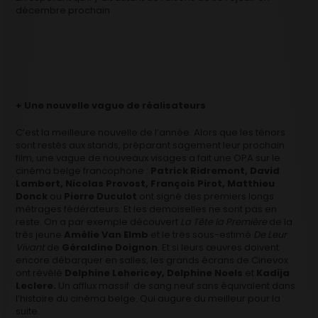
décembre prochain
+ Une nouvelle vague de réalisateurs
C’est la meilleure nouvelle de l’année. Alors que les ténors
sont restés aux stands, préparant sagement leur prochain
film, une vague de nouveaux visages a fait une OPA sur le
cinéma belge francophone :
Patrick Ridremont, David
Lambert, Nicolas Provost, François Pirot, Matthieu
Donck
ou
Pierre Duculot
ont signé des premiers longs
métrages fédérateurs. Et les demoiselles ne sont pas en
reste. On a par exemple découvert
La Tête la Première
de la
très jeune
Amélie Van Elmb
et le très sous-estimé
De Leur
Vivant
de
Géraldine Doignon
. Et si leurs œuvres doivent
encore débarquer en salles, les grands écrans de Cinevox
ont révélé
Delphine Lehericey, Delphine Noels
et
Kadija
Leclere.
Un afflux massif de sang neuf sans équivalent dans
l’histoire du cinéma belge. Qui augure du meilleur pour la
suite.