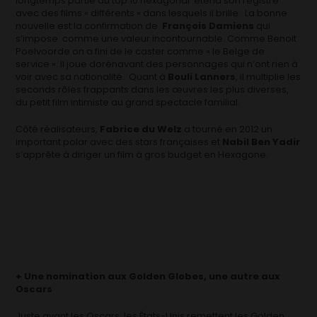
longtemps partie du top 10 hexagonal étend son registre
avec des films « différents » dans lesquels il brille. La bonne
nouvelle est la confirmation de
François Damiens
qui
s’impose comme une valeur incontournable. Comme Benoit
Poelvoorde on a fini de le caster comme « le Belge de
service ». Il joue dorénavant des personnages qui n’ont rien à
voir avec sa nationalité. Quant à
Bouli Lanners
, il multiplie les
seconds rôles frappants dans les œuvres les plus diverses,
du petit film intimiste au grand spectacle familial.
Côté réalisateurs,
Fabrice du Welz
a tourné en 2012 un
important polar avec des stars françaises et
Nabil Ben Yadir
s’apprête à diriger un film à gros budget en Hexagone.
+ Une nomination aux Golden Globes, une autre aux
Oscars
Juste avant les Oscars, les États-Unis remettent les Golden