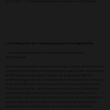
va de soi ;-), s’intéresse toujours aussi peu à ses artistes…
+ Les Magritte du cinéma gagnent une légitimité
… et unissent le Sud et le nord dans un même élan
enthousiaste
Après une première édition réussie, qui s’attira néanmoins les
foudres d’une partie de la presse pour des motifs aussi divers
qu’étranges, la deuxième édition de la grande fête du
cinéma belge a vu les critiques passer largement au second
plan. On s’est enfin intéressé aux films et aux artistes belges.
C’était le but initial. Cérémonie sans temps mort, palmarès
impressionnant, cette édition 2012 restera comme un cru
marquant.
Les Géants
ont dominé la soirée, mais
Rundskop
a
prouvé que les professionnels francophones étaient très
sensibles au 7e art flamand. La prochaine compétition