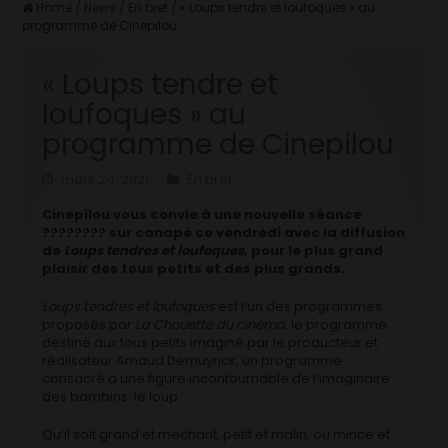
Home
/
News
/
En bref
/
« Loups tendre et loufoques » au
programme de Cinepilou
« Loups tendre et
loufoques » au
programme de Cinepilou
mars 24, 2021
En bref
Cinepilou vous convie à une nouvelle séance
???????? sur canapé ce vendredi avec la diffusion
de
Loups tendres et loufoques
, pour le plus grand
plaisir des tous petits et des plus grands.
Loups tendres et loufoques
est l’un des programmes
proposés par
La Chouette du cinéma
, le programme
destiné aux tous petits imaginé par le producteur et
réalisateur Arnaud Demuynck, un programme
consacré à une figure incontournable de l’imaginaire
des bambins: le loup.
Qu’il soit grand et méchant, petit et malin, ou mince et