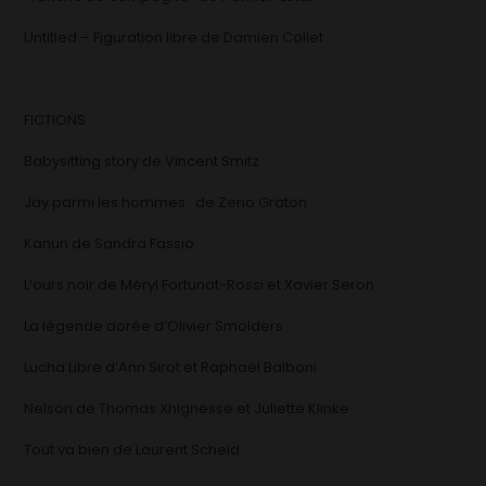
Untitled – Figuration libre de Damien Collet
FICTIONS :
Babysitting story de Vincent Smitz
Jay parmi les hommes de Zeno Graton
Kanun de Sandra Fassio
L’ours noir de Méryl Fortunat-Rossi et Xavier Seron
La légende dorée d’Olivier Smolders
Lucha Libre d’Ann Sirot et Raphaël Balboni
Nelson de Thomas Xhignesse et Juliette Klinke
Tout va bien de Laurent Scheid