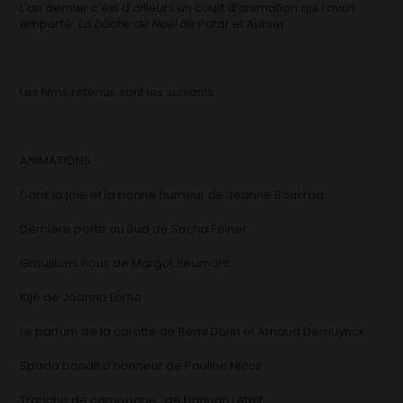
L’an dernier c’est d’ailleurs un court d’animation qui l’avait
emporté:
La bûche de Noël
de Patar et Aubier
Les films retenus sont les suivants :
ANIMATIONS :
Dans la joie et la bonne humeur de Jeanne Boukraa
Dernière porte au Sud de Sacha Feiner
Grouillons nous de Margot Reumont
Kijé de Joanna Lorho
Le parfum de la carotte de Rémi Durin et Arnaud Demuynck
Spada bandit d’honneur de Pauline Nicoli
Tranche de campagne de Hannah Letaïf