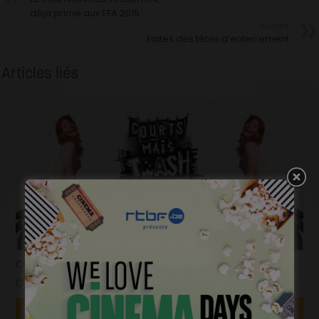
déjà primé aux EFA 2015
Suivant
Faites des têtes d’enterrement
Articles liés
Courts mais trash, le come back
janvier 23, 2023