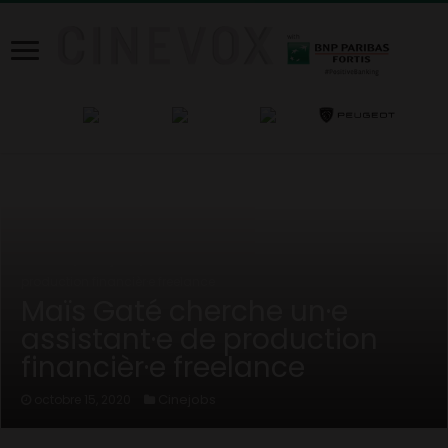
Home
/
Cinejobs
/
Maïs Gaté cherche un·e assistant·e de
production financièr·e freelance
Maïs Gaté cherche un·e
assistant·e de production
financièr·e freelance
Cinejobs
octobre 15, 2020