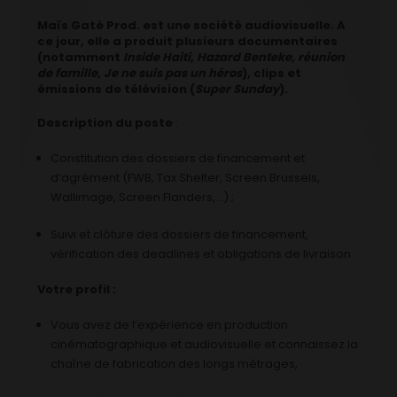
Maïs Gaté Prod. est une société audiovisuelle. A
ce jour, elle a produit plusieurs documentaires
(notamment
Inside Haiti
,
Hazard Benteke, réunion
de famille
,
Je ne suis pas un héros
), clips et
émissions de télévision (
Super Sunday
).
Description du poste
:
Constitution des dossiers de financement et
d’agrément (FWB, Tax Shelter, Screen Brussels,
Wallimage, Screen Flanders,…) ;
Suivi et clôture des dossiers de financement,
vérification des deadlines et obligations de livraison.
Votre profil :
Vous avez de l’expérience en production
cinématographique et audiovisuelle et connaissez la
chaîne de fabrication des longs métrages,