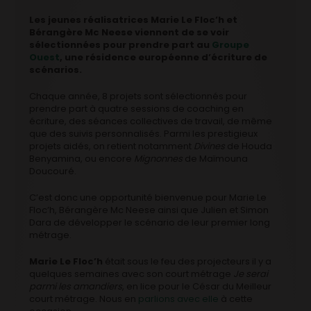
Les jeunes réalisatrices Marie Le Floc’h et
Bérangère Mc Neese viennent de se voir
sélectionnées pour prendre part au
Groupe
Ouest
, une résidence européenne d’écriture de
scénarios.
Chaque année, 8 projets sont sélectionnés pour
prendre part à quatre sessions de coaching en
écriture, des séances collectives de travail, de même
que des suivis personnalisés. Parmi les prestigieux
projets aidés, on retient notamment
Divines
de Houda
Benyamina, ou encore
Mignonnes
de Maïmouna
Doucouré.
C’est donc une opportunité bienvenue pour Marie Le
Floc’h, Bérangère Mc Neese ainsi que Julien et Simon
Dara de développer le scénario de leur premier long
métrage.
Marie Le Floc’h
était sous le feu des projecteurs il y a
quelques semaines avec son court métrage
Je serai
parmi les amandiers
, en lice pour le César du Meilleur
court métrage. Nous en
parlions avec elle
à cette