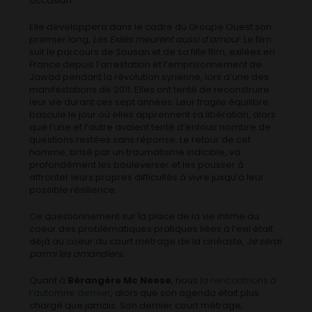
occasion.
Elle développera dans le cadre du Groupe Ouest son
premier long,
Les Exilés meurent aussi d’amour
. Le film
suit le parcours de Sousan et de sa fille Rim, exilées en
France depuis l’arrestation et l’emprisonnement de
Jawad pendant la révolution syrienne, lors d’une des
manifestations de 2011. Elles ont tenté de reconstruire
leur vie durant ces sept années. Leur fragile équilibre
bascule le jour où elles apprennent sa libération, alors
que l’une et l’autre avaient tenté d’enfouir nombre de
questions restées sans réponse. Le retour de cet
homme, brisé par un traumatisme indicible, va
profondément les bouleverser et les pousser à
affronter leurs propres difficultés à vivre jusqu’à leur
possible résilience.
Ce questionnement sur la place de la vie intime au
coeur des problématiques pratiques liées à l’exil était
déjà au coeur du court métrage de la cinéaste,
Je serai
parmi les amandiers.
Quant à
Bérangère Mc Neese
, nous
la rencontrions à
l’automne dernier
, alors que son agenda était plus
chargé que jamais. Son dernier court métrage,