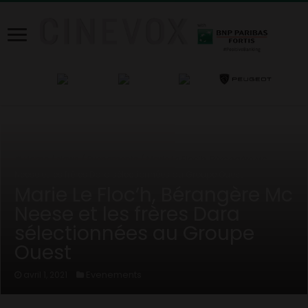
Home
/
News
/
Evenements
/
Marie Le Floc’h, Bérangère Mc
Neese et les frères Dara sélectionnées au Groupe Ouest
Marie Le Floc’h, Bérangère Mc
Neese et les frères Dara
sélectionnées au Groupe
Ouest
Evenements
avril 1, 2021