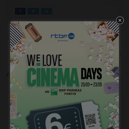
Précédent
Tout Court, programme du 31
mars 2021
Suivant
#PODCAST: Les Rituels de
Jessica Woodworth
Articles liés