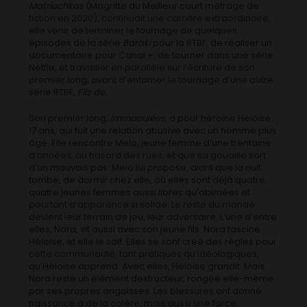
Matriochkas
(Magritte du Meilleur court métrage de
fiction en 2020), continuait une carrière extraordinaire,
elle venir de terminer le tournage de quelques
épisodes de la série
Baraki
pour la RTBF, de réaliser un
documentaire pour Canal +, de tourner dans une série
Netflix, et travailler en parallèle sur l’écriture de son
premier long, avant d’entamer le tournage d’une autre
série RTBF,
Fils de.
Son premier long,
Immaculées
, a pour héroïne Héloïse,
17 ans, qui fuit une relation abusive avec un homme plus
âgé. Elle rencontre Melo, jeune femme d’une trentaine
d’années, au hasard des rues, et que sa gouaille sort
d’un mauvais pas. Melo lui propose, alors que la nuit
tombe, de dormir chez elle, où elles sont déjà quatre,
quatre jeunes femmes aussi libres qu’abimées et
pourtant d’apparence si solide. Le reste du monde
devient leur terrain de jeu, leur adversaire. L’une d’entre
elles, Nora, vit aussi avec son jeune fils. Nora fascine
Héloïse, et elle le sait. Elles se sont créé des règles pour
cette communauté, tant pratiques qu’idéologiques,
qu’Héloïse apprend. Avec elles, Héloïse grandit. Mais
Nora reste un élément destructeur, rongée elle-même
par ses propres angoisses. Les blessures ont donné
naissance à de la colère, mais aussi une force