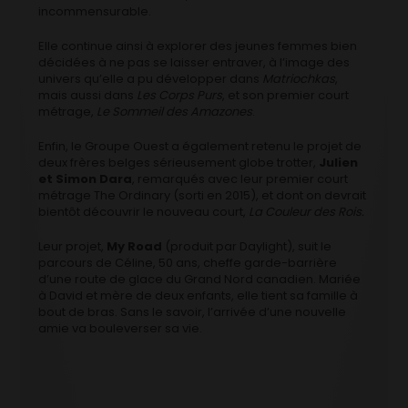
incommensurable.
Elle continue ainsi à explorer des jeunes femmes bien
décidées à ne pas se laisser entraver, à l’image des
univers qu’elle a pu développer dans
Matriochkas
,
mais aussi dans
Les Corps Purs
, et son premier court
métrage,
Le Sommeil des Amazones
.
Enfin, le Groupe Ouest a également retenu le projet de
deux frères belges sérieusement globe trotter,
Julien
et Simon Dara
, remarqués avec leur premier court
métrage The Ordinary (sorti en 2015), et dont on devrait
bientôt découvrir le nouveau court,
La Couleur des Rois.
Leur projet,
My Road
(produit par Daylight), suit le
parcours de Céline, 50 ans, cheffe garde-barrière
d’une route de glace du Grand Nord canadien. Mariée
à David et mère de deux enfants, elle tient sa famille à
bout de bras. Sans le savoir, l’arrivée d’une nouvelle
amie va bouleverser sa vie.