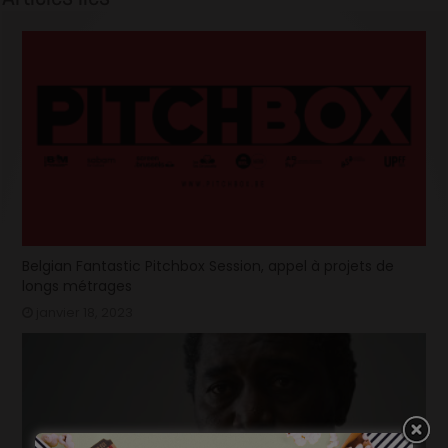
Belgian Fantastic Pitchbox Session, appel à projets de
longs métrages
janvier 18, 2023