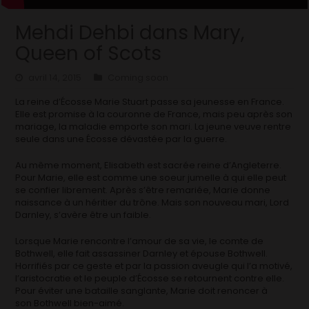
Mehdi Dehbi dans Mary,
Queen of Scots
avril 14, 2015
Coming soon
La reine d’Écosse Marie Stuart passe sa jeunesse en France.
Elle est promise à la couronne de France, mais peu après son
mariage, la maladie emporte son mari. La jeune veuve rentre
seule dans une Écosse dévastée par la guerre.
Au même moment, Elisabeth est sacrée reine d’Angleterre.
Pour Marie, elle est comme une soeur jumelle à qui elle peut
se confier librement. Après s’être remariée, Marie donne
naissance à un héritier du trône. Mais son nouveau mari, Lord
Darnley, s’avère être un faible.
Lorsque Marie rencontre l’amour de sa vie, le comte de
Bothwell, elle fait assassiner Darnley et épouse Bothwell.
Horrifiés par ce geste et par la passion aveugle qui l’a motivé,
l’aristocratie et le peuple d’Écosse se retournent contre elle.
Pour éviter une bataille sanglante, Marie doit renoncer à
son Bothwell bien-aimé.