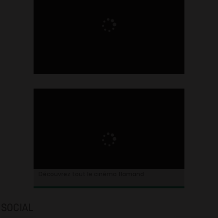
Ontdek alles over de Vlaamse cinema
Découvrez tout le cinéma flamand
SOCIAL