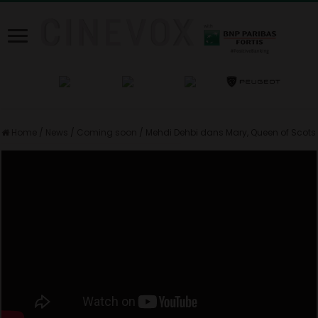
Home
/
News
/
Coming soon
/
Mehdi Dehbi dans Mary, Queen of Scots