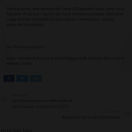
Désespérée, elle demande l’aide d’Elisabeth, mais celle-ci la
fait jeter en prison. Après dix-neuf années passées dans une
cage dorée, Elisabeth lui apporte la « délivrance » par le
biais de l’échafaud.
De Thomas Imbach
Avec Camille Rutherford, Sean Biggerstaff, Aneurin Barnard et
Mehdu Dehbi
Précédent
Les films belges au 68e Festival
de Cannes : nos pronos (2/2)
Suivant
Belgique, terre de fantastique
Articles liés