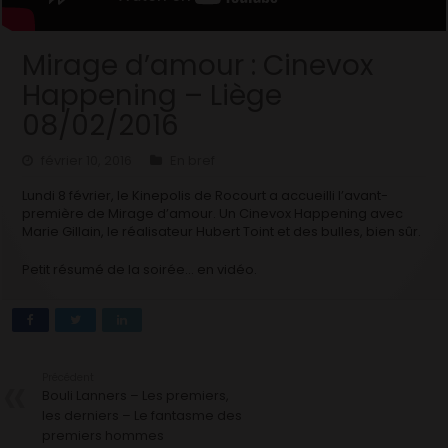
Mirage d’amour : Cinevox
Happening – Liège
08/02/2016
février 10, 2016
En bref
Lundi 8 février, le Kinepolis de Rocourt a accueilli l’avant-
première de Mirage d’amour. Un Cinevox Happening avec
Marie Gillain, le réalisateur Hubert Toint et des bulles, bien sûr.
Petit résumé de la soirée… en vidéo.
Précédent
Bouli Lanners – Les premiers,
les derniers – Le fantasme des
premiers hommes