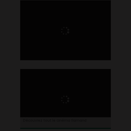
Ontdek alles over de Vlaamse cinema
Découvrez tout le cinéma flamand