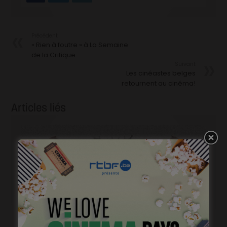
Précédent
« Rien à foutre » à La Semaine
de la Critique
Suivant
Les cinéastes belges
retournent au cinéma!
Articles liés