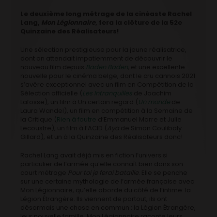
Le deuxième long métrage de la cinéaste Rachel
Lang,
Mon Légionnaire
, fera la clôture de la 52e
Quinzaine des Réalisateurs!
Une sélection prestigieuse pour la jeune réalisatrice,
dont on attendait impatiemment de découvrir le
nouveau film depuis
Baden Baden
, et une excellente
nouvelle pour le cinéma belge, dont le cru cannois 2021
s’avère exceptionnel avec un film en Compétition de la
Sélection officielle (
Les Intranquilles
de Joachim
Lafosse), un film à Un certain regard (
Un monde
de
Laura Wandel), un film en compétition à la Semaine de
la Critique (
Rien à foutre
d’Emmanuel Marre et Julie
Lecoustre), un film à l’ACID (
Aya
de Simon Coulibaly
Gillard), et un à la Quinzaine des Réalisateurs donc!
Rachel Lang avait déjà mis en fiction l’univers si
particulier de l’armée qu’elle connaît bien dans son
court métrage
Pour toi je ferai bataille
. Elle se penche
sur une certaine mythologie de l’armée française avec
Mon Légionnaire, qu’elle aborde du côté de l’intime: la
Légion Étrangère. Ils viennent de partout, ils ont
désormais une chose en commun : la Légion Étrangère,
leur nouvelle famille. Mon Légionnaire raconte leurs