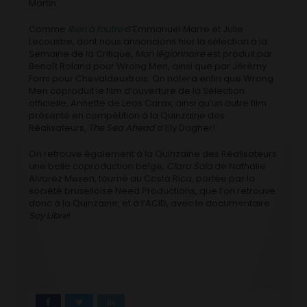
Martin.
Comme
Rien à foutre
d’Emmanuel Marre et Julie
Lecoustre, dont nous annoncions hier la sélection à la
Semaine de la Critique,
Mon légionnaire
est produit par
Benoît Roland pour Wrong Men, ainsi que par Jérémy
Forni pour Chevaldeuxtrois. On notera enfin que Wrong
Men coproduit le film d’ouverture de la Sélection
officielle, Annette de Leos Carax, ainsi qu’un autre film
présenté en compétition à la Quinzaine des
Réalisateurs,
The Sea Ahead
d’Ely Dagher!
On retrouve également à la Quinzaine des Réalisateurs
une belle coproduction belge,
Clara Sola
de Nathalie
Alvarez Mesen, tourné au Costa Rica, portée par la
société bruxelloise Need Productions, que l’on retrouve
donc à la Quinzaine, et à l’ACID, avec le documentaire
Soy Libre
!