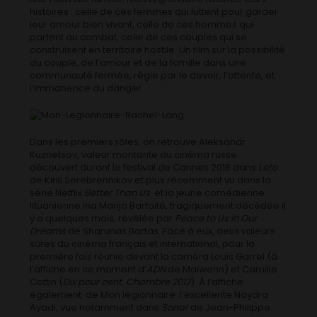
histoires : celle de ces femmes qui luttent pour garder
leur amour bien vivant, celle de ces hommes qui
partent au combat, celle de ces couples qui se
construisent en territoire hostile. Un film sur la possibilité
du couple, de l’amour et de la famille dans une
communauté fermée, régie par le devoir, l’attente, et
l’immanence du danger.
Dans les premiers rôles, on retrouve Aleksandr
Kuznetsov, valeur montante du cinéma russe
découvert durant le festival de Cannes 2018 dans
Leto
de Kirill Serebrennikov et plus récemment vu dans la
série Netflix
Better Than Us
et la jeune comédienne
lituanienne Ina Marija Bartaité, tragiquement décédée il
y a quelques mois, révélée par
Peace to Us in Our
Dreams
de Sharunas Bartas. Face à eux, deux valeurs
sûres du cinéma français et international, pour la
première fois réunie devant la caméra Louis Garrel (à
l’affiche en ce moment d’
ADN
de Maïwenn) et Camille
Cottin (
Dix pour cent, Chambre 2012
). À l’affiche
également de Mon légionnaire l’excellente Naydra
Ayadi, vue notamment dans
Sonar
de Jean-Philippe