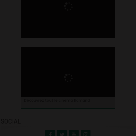
Ontdek alles over de Vlaamse cinema
Découvrez tout le cinéma flamand
SOCIAL