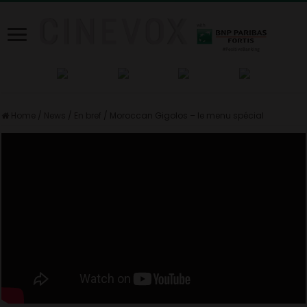
Home
/
News
/
En bref
/
Moroccan Gigolos – le menu spécial