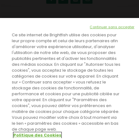
NEWSLETTER
Continuer sans accepter
INSCRIVEZ-VOUS ICI!
Ce site internet de Brightfish utilise des cookies pour
leur propre compte et celui de leurs partenaires afin
d'améliorer votre expérience utilisateur, d'analyser
l'utilisation de notre site web, de vous proposer des
TOUTES LES NEWS
publicités pertinentes et d'activer les fonctionnalités
des médias sociaux. En cliquant sur "Autoriser tous les
cookies", vous acceptez le stockage de toutes les
catégories de cookies sur votre appareil. En cliquant
CINEVOX SUR FACEBOOK
sur « Continuer sans accepter » vous refusez le
stockage des cookies de fonctionnalité, de
performance et cookies pour une publicité ciblée sur
votre appareil. En cliquant sur "Paramètres des
cookies", vous pouvez définir vos préférences en
matière de cookies pour chaque catégorie séparée.
Vous pouvez modifier votre choix à tout moment via
le lien « paramètres des cookies » accessible en bas
de chaque page web.
Politique des Cookies
Sahifa Theme
License is not validated, Go to the theme options
Designed by
Poids Plume
- Web by
Point Be