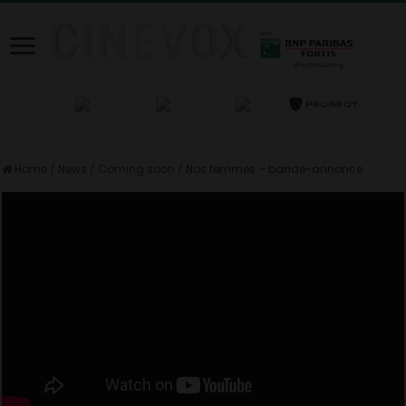
Home
/
News
/
Coming soon
/
Nos femmes – bande-annonce