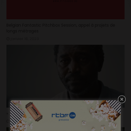
Belgian Fantastic Pitchbox Session, appel à projets de
longs métrages
janvier 18, 2023
« Temps mort », permis de vivre
janvier 18, 2023