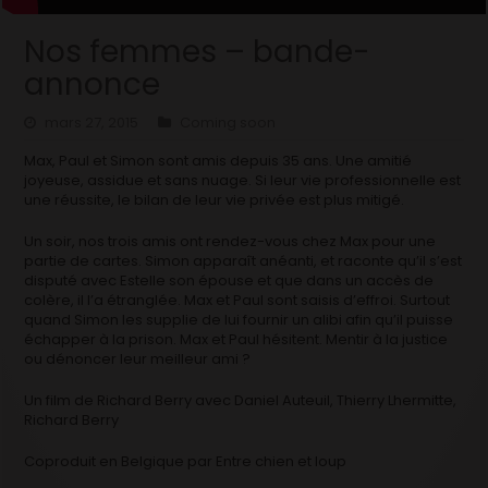
Nos femmes – bande-
annonce
mars 27, 2015
Coming soon
Max, Paul et Simon sont amis depuis 35 ans. Une amitié
joyeuse, assidue et sans nuage. Si leur vie professionnelle est
une réussite, le bilan de leur vie privée est plus mitigé.
Un soir, nos trois amis ont rendez-vous chez Max pour une
partie de cartes. Simon apparaît anéanti, et raconte qu’il s’est
disputé avec Estelle son épouse et que dans un accès de
colère, il l’a étranglée. Max et Paul sont saisis d’effroi. Surtout
quand Simon les supplie de lui fournir un alibi afin qu’il puisse
échapper à la prison. Max et Paul hésitent. Mentir à la justice
ou dénoncer leur meilleur ami ?
Un film de Richard Berry avec Daniel Auteuil, Thierry Lhermitte,
Richard Berry
Coproduit en Belgique par Entre chien et loup