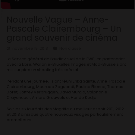
Nouvelle Vague – Anne-
Pascale Clairembourg – Un
grand souvenir de cinéma
novembre 19, 2013
Non classé
Le Service général de l’audiovisuel de la FWB, en partenariat
avec la Libre, Wallonie-Bruxelles Images et Mad-Brussels ont
mis sur pied un shooting très spécial.
Pendant une journée, ils ont réuni Erika Sainte, Anne-Pascale
Clairembourg, Mourade Zeguendi, Pauline Étienne, Thomas
Doret, Joffrey Verbruggen, David Murgia, Stéphanie
Crayencour, Ambre Grouwels et Hande Kodja.
Soit les six lauréats des Magritte du meilleur espoir 2011, 2012
et 2013 ainsi que quatre nouveaux visages particulièrement
prometteurs.