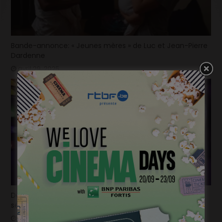
Bande-annonce: « Jeunes mères » de Luc et Jean-Pierre
Dardenne
avril 29, 2025
Déjà plus de 100.000 billets vendus en seulement 2
semaines pour la « Mundo Pixar Expérience » !
mars 31, 2025