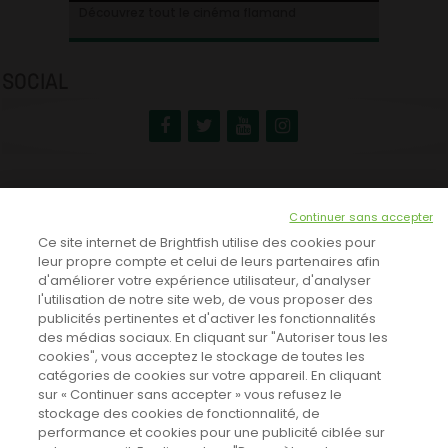
Ontdek alles over de Vlaamse cinema
Découvrez tout le cinéma flamand
SOCIAL
NEWSLETTER
Continuer sans accepter
INSCRIVEZ-VOUS ICI!
Ce site internet de Brightfish utilise des cookies pour
leur propre compte et celui de leurs partenaires afin
d'améliorer votre expérience utilisateur, d'analyser
l'utilisation de notre site web, de vous proposer des
TOUTES LES NEWS
publicités pertinentes et d'activer les fonctionnalités
des médias sociaux. En cliquant sur "Autoriser tous les
cookies", vous acceptez le stockage de toutes les
catégories de cookies sur votre appareil. En cliquant
CINEVOX SUR FACEBOOK
sur « Continuer sans accepter » vous refusez le
stockage des cookies de fonctionnalité, de
performance et cookies pour une publicité ciblée sur