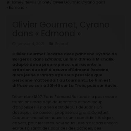
Home
/
News
/
En bref
/
Olivier Gourmet, Cyrano dans
« Edmond »
Olivier Gourmet, Cyrano
dans « Edmond »
janvier 4, 2021
En bref
Olivier Gourmet incarne avec panache Cyrano de
Bergerac dans
Edmond
, un film d’Alexis Michalik,
adapté de sa propre pièce, qui raconte la
création du chef d’oeuvre d’Edmond Rostand,
alors jeune dramaturge sous pression que
personne n’attendait au tournant… Le film est
diffusé ce soir à 20h40 sur La Trois, puis sur Auvio.
Décembre 1897, Paris. Edmond Rostand n’a pas encore
trente ans mais déjà deux enfants et beaucoup
d’angoisses. Il n’a rien écrit depuis deux ans. En
désespoir de cause, il propose au grand Constant
Coquelin une pièce nouvelle, une comédie héroïque,
en vers, pour les fêtes. Seul souci : elle n’est pas encore
écrite. Faisant fi des caprices des actrices, des