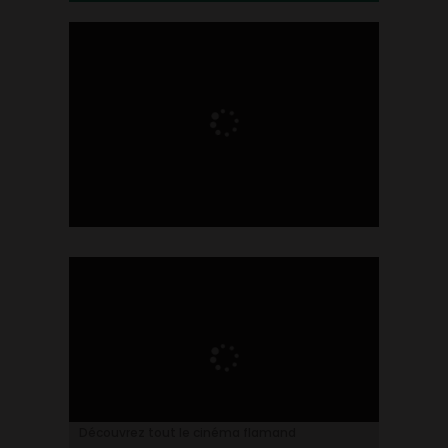
Ontdek alles over de Vlaamse cinema
Découvrez tout le cinéma flamand