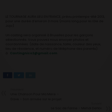
LE TOURNAGE AURA LIEU EN FRANCE, prévu printemps-été 2013,
pour une durée d’environ 3 mois (moins long pour le rôle de
Jojo)
Un casting sera organisé à Bruxelles pour les garçons
sélectionnés. Vous pouvez nous envoyer photos et
coordonnées (date de naissance, taille, couleur des yeux,
lieu de résidence, et numéro de téléphone des parents)
à :
Castingnico2@gmail.com
Précédent
Une Chanson Pour Ma Mère –
Dave – Son arrivée sur le projet
Suivant
Le Sac de Farine – Mehdi Dehbi