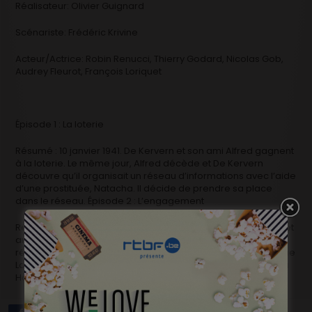
Réalisateur: Olivier Guignard
Scénariste: Frédéric Krivine
Acteur/Actrice: Robin Renucci, Thierry Godard, Nicolas Gob,
Audrey Fleurot, François Loriquet
Épisode 1 : La loterie
Résumé : 10 janvier 1941. De Kervern et son ami Alfred gagnent
à la loterie. Le même jour, Alfred décède et De Kervern
découvre qu’il organisait un réseau d’informations avec l’aide
d’une prostituée, Natacha. Il décide de prendre sa place
dans le réseau. Épisode 2 : L’engagement
Résumé : 5 février 1941. Jean Marchetti commet une bavure et
arrête à tort un officier Allemand, Heinrich. Il risque la
révocation et cherche un moyen de pression. Il découvre que
Larcher fournit Heinrich en morphine et demande de l’aide à
Hortense, avec qui il entretient une liaison.