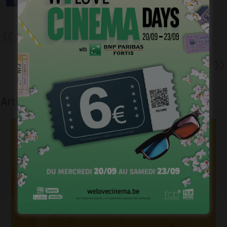
Précédent
La photo du jour – lundi 3
février 2014
Suivant
Magritte 2014 : On ferme la
Marche
Articles liés