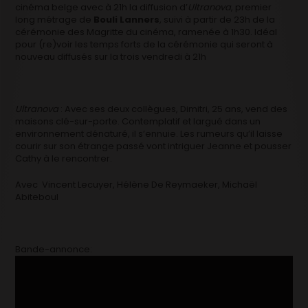
cinéma belge avec à 21h la diffusion d’
Ultranova
, premier
long métrage de
Bouli Lanners
, suivi à partir de 23h de la
cérémonie des Magritte du cinéma, ramenée à 1h30. Idéal
pour (re)voir les temps forts de la cérémonie qui seront à
nouveau diffusés sur la trois vendredi à 21h
Ultranova
: Avec ses deux collègues, Dimitri, 25 ans, vend des
maisons clé-sur-porte. Contemplatif et largué dans un
environnement dénaturé, il s’ennuie. Les rumeurs qu’il laisse
courir sur son étrange passé vont intriguer Jeanne et pousser
Cathy à le rencontrer.
Avec Vincent Lecuyer, Hélène De Reymaeker, Michaël
Abiteboul
Bande-annonce: