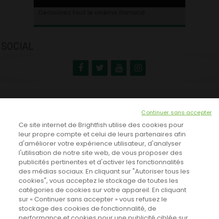
Ontdek alles over de Vlaamse cinema
Découvrez tout le cinéma flamand
SOCIAL
NEWSLETTER
Continuer sans accepter
INSCRIVEZ-VOUS ICI!
Ce site internet de Brightfish utilise des cookies pour
leur propre compte et celui de leurs partenaires afin
d'améliorer votre expérience utilisateur, d'analyser
l'utilisation de notre site web, de vous proposer des
TOUTES LES NEWS
publicités pertinentes et d'activer les fonctionnalités
des médias sociaux. En cliquant sur "Autoriser tous les
cookies", vous acceptez le stockage de toutes les
catégories de cookies sur votre appareil. En cliquant
CINEVOX SUR FACEBOOK
sur « Continuer sans accepter » vous refusez le
stockage des cookies de fonctionnalité, de
performance et cookies pour une publicité ciblée sur