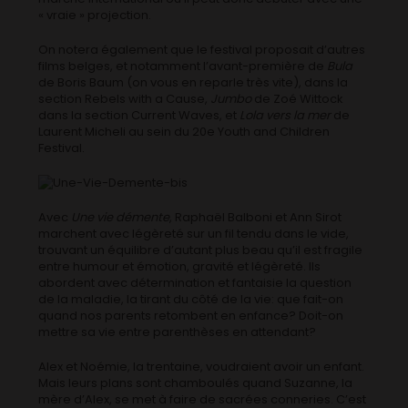
« vraie » projection.
On notera également que le festival proposait d’autres
films belges, et notamment l’avant-première de
Bula
de Boris Baum (on vous en reparle très vite), dans la
section Rebels with a Cause,
Jumbo
de Zoé Wittock
dans la section Current Waves, et
Lola vers la mer
de
Laurent Micheli au sein du 20e Youth and Children
Festival.
Avec
Une vie démente
, Raphaël Balboni et Ann Sirot
marchent avec légèreté sur un fil tendu dans le vide,
trouvant un équilibre d’autant plus beau qu’il est fragile
entre humour et émotion, gravité et légèreté. Ils
abordent avec détermination et fantaisie la question
de la maladie, la tirant du côté de la vie: que fait-on
quand nos parents retombent en enfance? Doit-on
mettre sa vie entre parenthèses en attendant?
Alex et Noémie, la trentaine, voudraient avoir un enfant.
Mais leurs plans sont chamboulés quand Suzanne, la
mère d’Alex, se met à faire de sacrées conneries. C’est