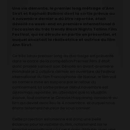
Une vie démente, le premier long métrage d’Ann
Sirot et Raphaël Balboni dont la sortie prévue au
4 novembre dernier a dû être reportée, était
dévoilé ce week-end en première international à
l’occasion du très trendy Black Nights Tallinn Film
Festival, qui se déroule en partie en présentiel, et
auquel assistait la réalisatrice et autrice du film
Ann Sirot.
Ce très beau premier long du duo belge est présenté
dans le cadre de la compétition Premier Film. Il était
donc projeté samedi soir. Dévoilé en avant-première
mondiale le 2 octobre dernier en ouverture du Festival
International du Film Francophone de Namur, le film voit
sa carrière mise en suspens par le retour du
confinement. La sortie prévue début novembre est
désormais reportée, en attendant que la situation
évolue, tout comme le Cinevox Happening consacré au
film qui devait avoir lieu le 4 novembre, et auquel nous
étions tellement heureux de vous convier.
Cette projection estonienne est donc une belle
éclaircie pour la visibilité du film, notamment sur le
marché international où il peut donc débuter avec une