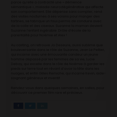
parce qu’elle a contracté une « démence
sémantique », maladie neurodégénérative qui affecte
son comportement. Elle dépense sans compter, rend
des visites nocturnes à ses voisins pour manger des
tartines, se fabrique un faux permis de conduire avec
de la colle et des ciseaux. Suzanne la maman devient
Suzanne l’enfant ingérable. Drôle d’école de la
parentalité pour Noémie et Alex !
Au casting, on retrouve Jo Deseure, aussi sublime que
bouleversante dans le rôle de Suzanne, Jean Le Peltier,
qui incarne avec une émouvante candeur un jeune
homme dépassé par les femmes de sa vie, Lucie
Debay, qui excelle dans le rôle de Noémie à garder les
pieds sur terre tout en rêvant d’avoir la tête dans les
nuages, et enfin Gilles Remiche, qui incarne Kevin, aide-
soignant généreux et inventif.
Rendez-vous dans quelques semaines, en salles, pour
découvrir ce premier film rare et précieux.