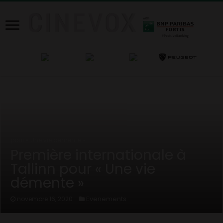
Home
/
News
/
Evenements
/
Première internationale à Tallinn
pour « Une vie démente »
Première internationale à
Tallinn pour « Une vie
démente »
Evenements
novembre 16, 2020