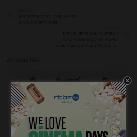
Précédent
Rencontre avec Fabio Zenoni,
à propos d’Invisible
Suivant
Bande-annonce: « Hunted »
(aka « Cosmogonie ») avec
Lucie Debay et Arieh Worthalter
Articles liés
Courts mais trash, le come back