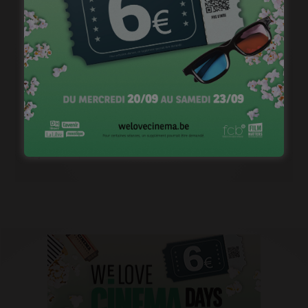
1ère image pour « Un silence » de Joachim Lafosse
janvier 12, 2023