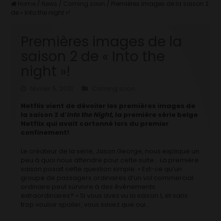
Home
/
News
/
Coming soon
/
Premières images de la saison 2
de « Into the night »!
Premières images de la
saison 2 de « Into the
night »!
février 5, 2021
Coming soon
Netflix vient de dévoiler les premières images de
la saison 2 d’
Into the Night
, la première série belge
Netflix qui avait cartonné lors du premier
confinement!
Le créateur de la série, Jason George, nous explique un
peu à quoi nous attendre pour cette suite… La première
saison posait cette question simple: « Est-ce qu’un
groupe de passagers ordinaires d’un vol commercial
ordinaire peut survivre à des évènements
extraordinaires? » Si vous avez vu la saison 1, et sans
trop vouloir spoiler, vous savez que oui…