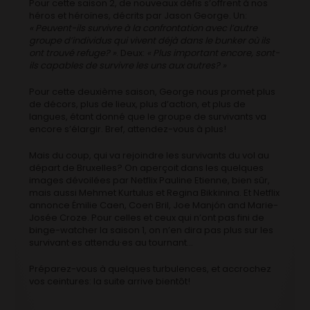
Pour cette saison 2, de nouveaux défis s’offrent à nos
héros et héroïnes, décrits par Jason George. Un:
« Peuvent-ils survivre à la confrontation avec l’autre
groupe d’individus qui vivent déjà dans le bunker où ils
ont trouvé refuge? »
. Deux:
« Plus important encore, sont-
ils capables de survivre les uns aux autres? »
Pour cette deuxième saison, George nous promet plus
de décors, plus de lieux, plus d’action, et plus de
langues, étant donné que le groupe de survivants va
encore s’élargir. Bref, attendez-vous à plus!
Mais du coup, qui va rejoindre les survivants du vol au
départ de Bruxelles? On aperçoit dans les quelques
images dévoilées par Netflix Pauline Etienne, bien sûr,
mais aussi Mehmet Kurtulus et Regina Bikkinina. Et Netflix
annonce Émilie Caen, Coen Bril, Joe Manjón and Marie-
Josée Croze. Pour celles et ceux qui n’ont pas fini de
binge-watcher la saison 1, on n’en dira pas plus sur les
survivant·es attendu·es au tournant…
Préparez-vous à quelques turbulences, et accrochez
vos ceintures: la suite arrive bientôt!