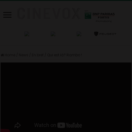
Home
/
News
/
En bref
/
Qui est là? Rambo !