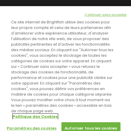
NEWSLETTER
Continuer sans accepter
INSCRIVEZ-VOUS ICI!
Ce site internet de Brightfish utilise des cookies pour
leur propre compte et celui de leurs partenaires afin
d'améliorer votre expérience utilisateur, d'analyser
l'utilisation de notre site web, de vous proposer des
TOUTES LES NEWS
publicités pertinentes et d'activer les fonctionnalités
des médias sociaux. En cliquant sur "Autoriser tous les
cookies", vous acceptez le stockage de toutes les
catégories de cookies sur votre appareil. En cliquant
CINEVOX SUR FACEBOOK
sur « Continuer sans accepter » vous refusez le
stockage des cookies de fonctionnalité, de
performance et cookies pour une publicité ciblée sur
votre appareil. En cliquant sur "Paramètres des
cookies", vous pouvez définir vos préférences en
matière de cookies pour chaque catégorie séparée.
Vous pouvez modifier votre choix à tout moment via
le lien « paramètres des cookies » accessible en bas
de chaque page web.
Politique des Cookies
Sahifa Theme
License is not validated, Go to the theme options
Designed by
Poids Plume
- Web by
Point Be
page to validate the license, You need a single license for each
© Copyright 2011-2026, All Rights Reserved -
Politique de cookies
Paramètres des cookies
Autoriser tous les cookies
domain name.
Paramètres des cookies