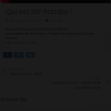
Qui est là? Rambo !
décembre 25, 2014
En bref
Avec Charlie Dupont et Damien Gillard
Conception et réalisation : Philippe Bourgueil et Charlie
Dupont
http://qui-est-la.be
Précédent
Faux Contact – Noël
Suivant
La photo du jour – vendredi 26
décembre 2014
Articles liés