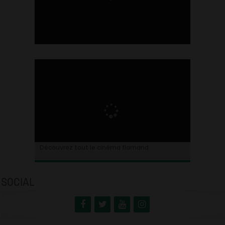
Ontdek alles over de Vlaamse cinema
Découvrez tout le cinéma flamand
SOCIAL