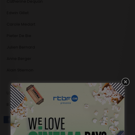
Catherine Dequan
Edwin Gillet
Carole Medart
Pieter De Bie
Julien Bernard
Anne Berger
Alain Stiernon
Un nouveau concours est déjà en ligne
ICI
Bon amusement !