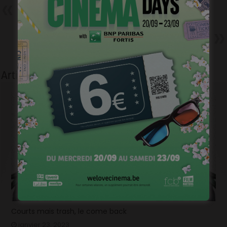
Précédent
François Damiens dans Une
Pure Affaire
Suivant
Landes – Marie Gillain parle du
réalisateur.
Articles liés
Courts mais trash, le come back
janvier 23, 2023