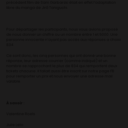
précédent film de Sam Garbarski était en effet l’adaptation
libre du manga de Jirō Taniguchi.
Pour départager les participants, nous vous avions proposé
de nous donner un chiffre ou un nombre entre 1 et 5000. Une
personne innocente n’ayant pas accès aux réponses a choisi
834
Ce sont donc, les cinq personnes qui ont donné une bonne
réponse, leur adresse courrier (comme indiqué) et un
nombre se rapprochant le plus de 834 qui remportent deux
tickets chacune. Il fallait aussi être inscrit sur notre page FB
pour remporter un prix et nous envoyer une adresse mail
valable.
À savoir :
Valentine Roels
Julie Leto