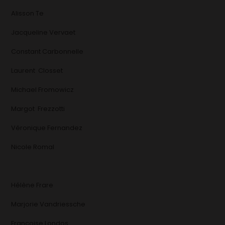
Alisson Te
Jacqueline Vervaet
Constant Carbonnelle
Laurent Closset
Michael Fromowicz
Margot Frezzotti
Véronique Fernandez
Nicole Romal
Hélène Frare
Marjorie Vandriessche
Françoise Londos